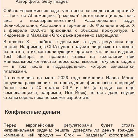
Автор фото,
Getty Images
Сейчас Еврокомиссия ведет уже новое расследование против Х
— Грок, ее AI-помощник, “раздевал” фотографии (иногда речь
шла о несовершеннолетних). Расследования ведут
Великобритания, Австралия и Германия. Во Франции в офис Х
в феврале 2026-го приходила с обыском прокуратура. В
Индонезии и Малайзии Grok даже временно запрещали.
В планах Х — работа с деньгами, а здесь регуляция еще
жестче. Например, в США нужно получить лицензию от каждого
из штатов, а их контролирующим органам, как пишет издание
Tech Startups, не нравится ставка на технологии при
минимальном количестве персонала, высокая текучесть кадров
— в том числе в подразделении, которое занимается
платежами.
По состоянию на март 2026 года компания Илона Маска
получила разрешение на проведение финансовых операций
более чем в 40 штатах США из 50 (а среди все еще
сомневающихся, например, Нью-Йорк), то есть даже внутри
страны сервис пока не сможет заработать.
Конфликтные деньги
Перед европейскими регуляторами будет стоять
нетривиальная задача: решить, доверять ли деньги граждан
компании, чей продукт — Grok — “раздевал” фотографии