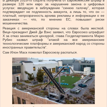
В декабре 2025-го соцсеть получила от Еврокомиссии штраф в
размере 120 млн евро за нарушение закона о цифровых
услугах: вводящую в заблуждение “синюю галочку”, которая
подтверждает не подлинность аккаунта, а лишь то, что он —
платный; непрозрачность архива рекламы и информации о ее
заказчиках — что, по мнению ЕС, повышает риски
мошенничества.
Реакция с американской стороны на словах была жесткой.
Вице-президент Джей Ди Вэнс заявил, что Евросоюз штрафует
Х за отказ заниматься цензурой, глава Госдепартамента Марко
Рубио назвал штраф “атакой на все американские
технологические платформы и американский народ со стороны
иностранных правительств”.
Сам Илон Маск пожелал Евросоюзу распаться.