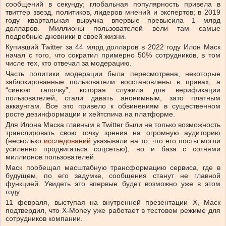
сообщений в секунду; глобальная популярность привела в
твиттер звезд, политиков, лидеров мнений и экспертов; в 2019
году квартальная выручка впервые превысила 1 млрд
долларов. Миллионы пользователей вели там самые
подробные дневники в своей жизни.
Купивший Twitter за 44 млрд долларов в 2022 году Илон Маск
начал с того, что сократил примерно 50% сотрудников, в том
числе тех, кто отвечал за модерацию.
Часть политики модерации была пересмотрена, некоторые
заблокированные пользователи восстановлены в правах, а
“синюю галочку”, которая служила для верификации
пользователей, стали давать анонимным, зато платным
аккаунтам. Все это привело к обвинениям в существенном
росте дезинформации и хейтспича на платформе.
Для Илона Маска главным в Twitter были не только возможность
транслировать свою точку зрения на огромную аудиторию
(несколько
исследований
указывали на то, что его посты могли
усиленно продвигаться соцсетью), но и база с сотнями
миллионов пользователей.
Маск пообещал масштабную трансформацию сервиса, где в
будущем, по его задумке, сообщения станут не главной
функцией. Увидеть это впервые будет возможно уже в этом
году.
11 февраля, выступая на внутренней презентации Х, Маск
подтвердил, что X-Money уже работает в тестовом режиме для
сотрудников компании.