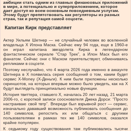
амбиции стать одним из главных финансовых приложений
в мире, а потенциально и суперприложением, которое
дает доступ ко всем основным повседневным услугам.
Этому будут препятствовать как регуляторы из разных
стран, так и репутация самой соцсети.
Капитан Кирк представляет
Актер Уильям Шетнер — не случайный человек во вселенной
владельца Х Илона Маска. Сейчас ему 94 года, еще в 1960-е
он играл капитана звездолета Кирка в легендарном
фантастическом сериале “Стар Трек”, а Илон Маск был его
фанатом. Сейчас они с Маском приятельствуют, обмениваясь
репликами в соцсети.
Поэтому неслучайно, что 4 марта 2026 года именно в аккаунте
Шетнера в Х появилась серия сообщений о том, каким будет
сервис X-Money (X-Деньги). К ним были приложены несколько
скриншотов, на которых впервые можно было увидеть, как на Х
будут выглядеть принципиально новые функции.
История твиттера, ставшего X, началась 20 лет назад, 21 марта
2006-го, с короткой записи сооснователя Джека Дорси: “Просто
настраиваю свой твтр”. Впереди был взрывной рост — сервис,
изначально дававший возможность публиковать сообщения до
140 символов, репостить их или общаться с другими
пользователями в рамках тех же 140 символов, оказался
крайне популярен.
К седьмому году существования там публиковались тысячи