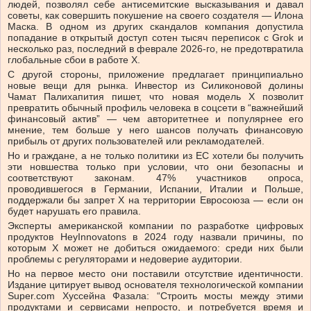
людей, позволял себе антисемитские высказывания и давал
советы, как совершить покушение на своего создателя — Илона
Маска. В одном из других скандалов компания допустила
попадание в открытый доступ сотен тысяч переписок с Grok и
несколько раз, последний в феврале 2026-го, не предотвратила
глобальные сбои в работе X.
С другой стороны, приложение предлагает принципиально
новые вещи для рынка. Инвестор из Силиконовой долины
Чамат Палихапития пишет, что новая модель Х позволит
превратить обычный профиль человека в соцсети в “важнейший
финансовый актив” — чем авторитетнее и популярнее его
мнение, тем больше у него шансов получать финансовую
прибыль от других пользователей или рекламодателей.
Но и граждане, а не только политики из ЕС хотели бы получить
эти новшества только при условии, что они безопасны и
соответствуют законам. 47% участников опроса,
проводившегося в Германии, Испании, Италии и Польше,
поддержали бы запрет Х на территории Евросоюза — если он
будет нарушать его правила.
Эксперты американской компании по разработке цифровых
продуктов HeyInnovatons в 2024 году назвали причины, по
которым Х может не добиться ожидаемого: среди них были
проблемы с регуляторами и недоверие аудитории.
Но на первое место они поставили отсутствие идентичности.
Издание цитирует вывод основателя технологической компании
Super.com Хуссейна Фазала: “Строить мосты между этими
продуктами и сервисами непросто, и потребуется время и