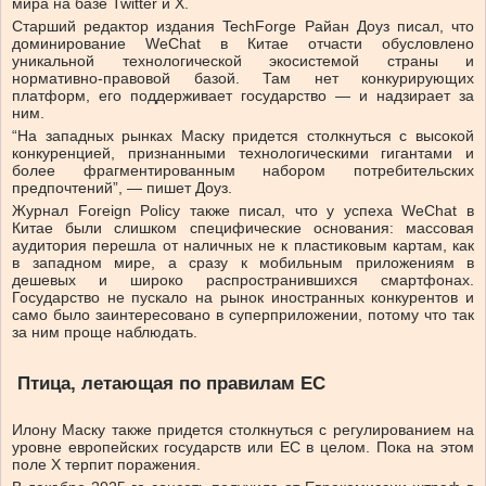
мира на базе Twitter и Х.
Старший редактор издания TechForge Райан Доуз писал, что
доминирование WeChat в Китае отчасти обусловлено
уникальной технологической экосистемой страны и
нормативно-правовой базой. Там нет конкурирующих
платформ, его поддерживает государство — и надзирает за
ним.
“На западных рынках Маску придется столкнуться с высокой
конкуренцией, признанными технологическими гигантами и
более фрагментированным набором потребительских
предпочтений”, — пишет Доуз.
Журнал Foreign Policy также писал, что у успеха WeChat в
Китае были слишком специфические основания: массовая
аудитория перешла от наличных не к пластиковым картам, как
в западном мире, а сразу к мобильным приложениям в
дешевых и широко распространившихся смартфонах.
Государство не пускало на рынок иностранных конкурентов и
само было заинтересовано в суперприложении, потому что так
за ним проще наблюдать.
Птица, летающая по правилам ЕС
Илону Маску также придется столкнуться с регулированием на
уровне европейских государств или ЕС в целом. Пока на этом
поле Х терпит поражения.