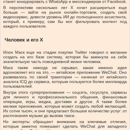
станет конкурировать с WhatsApp и мессенджером от Facebook.
В перспективе нескольких лет Х хочет расшириться еще
больше — зайти на рынок онлайн-торговли, создать свой
видеосервис, довести уровень ИИ до полноценного ассистента,
который, к примеру, сам бы мог фильтровать контент под
каждого пользователя.
Человек и его Х
Илон Маск еще на стадии покупки Twitter говорил о желании
создать на его базе систему, которая бы замкнула на себе
значительную часть повседневной жизни человека.
Маск также никогда не скрывал, какая именно идея
вдохновляет его на это, — китайское приложение WeChat. Оно
развивалось по своей траектории — начиная от китайского
аналога ICQ до сервиса, которым пользуются более миллиарда
пользователей.
Внутри этого суперприложения — соцсеть, госуслуги, сервисы
для личного и профессионального общения, финансовые
операции, игры, медиа, доставки и другое. А также более
мелкие приложения, которые может создать любой желающий.
Их сотни тысяч, и они предлагают большое количество услуг: от
распознания музыки до вызова такси.
Но эксперты обращают внимание на ключевые отличия,
которые заметно помешают сделать WeChat для западного