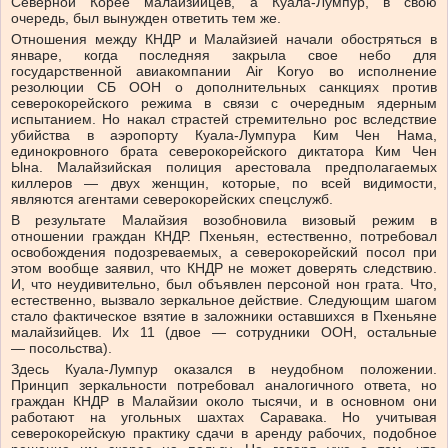
Северной Корее малайзийцев, а Куала-Лумпур, в свою
очередь, был вынужден ответить тем же.
Отношения между КНДР и Малайзией начали обостряться в
январе, когда последняя закрыла свое небо для
государственной авиакомпании Air Koryo во исполнение
резолюции СБ ООН о дополнительных санкциях против
северокорейского режима в связи с очередным ядерным
испытанием. Но накал страстей стремительно рос вследствие
убийства в аэропорту Куала-Лумпура Ким Чен Нама,
единокровного брата северокорейского диктатора Ким Чен
Ына. Малайзийская полиция арестовала предполагаемых
киллеров — двух женщин, которые, по всей видимости,
являются агентами северокорейских спецслужб.
В результате Малайзия возобновила визовый режим в
отношении граждан КНДР. Пхеньян, естественно, потребовал
освобождения подозреваемых, а северокорейский посол при
этом вообще заявил, что КНДР не может доверять следствию.
И, что неудивительно, был объявлен персоной нон грата. Что,
естественно, вызвало зеркальное действие. Следующим шагом
стало фактическое взятие в заложники оставшихся в Пхеньяне
малайзийцев. Их 11 (двое — сотрудники ООН, остальные
— посольства).
Здесь Куала-Лумпур оказался в неудобном положении.
Принцип зеркальности потребовал аналогичного ответа, но
граждан КНДР в Малайзии около тысячи, и в основном они
работают на угольных шахтах Саравака. Но учитывая
северокорейскую практику сдачи в аренду рабочих, подобное