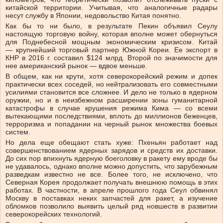
китайской территории. Учитывая, что аналогичные радары
несут службу в Японии, недовольство Китая понятно.
Как бы то ни было, в результате Пекин объявил Сеулу
настоящую торговую войну, которая вполне может обернуться
для Поднебесной мощным экономическим кризисом. Китай
— крупнейший торговый партнер Южной Кореи. Ее экспорт в
КНР в 2016 г. составил $124 млрд. Второй по значимости для
нее американский рынок — вдвое меньше.
В общем, как ни крути, хотя северокорейский режим и допек
практически всех соседей, но нейтрализовать его совместными
усилиями становится все сложнее. И дело не только в ядерном
оружии, но и в неизбежном расширении зоны гуманитарной
катастрофы в случае крушения режима Кима — со всеми
вытекающими последствиями, вплоть до миллионов беженцев,
терроризма и попадании на черный рынок множества боевых
систем.
Но дела еще обещают стать хуже: Пхеньян работает над
совершенствованием ядерных зарядов и средств их доставки.
До сих пор впихнуть ядерную боеголовку в ракету ему вроде бы
не удавалось, однако вполне можно допустить, что зарубежным
разведкам известно не все. Более того, не исключено, что
Северная Корея продолжает получать внешнюю помощь в этих
работах. В частности, в апреле прошлого года Сеул обвинял
Москву в поставках неких запчастей для ракет, а изучение
обломков позволило выявить целый ряд новшеств в развитии
северокорейских технологий.