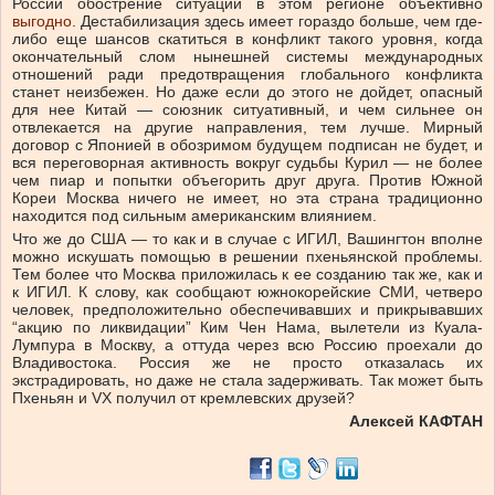
России обострение ситуации в этом регионе объективно
выгодно
. Дестабилизация здесь имеет гораздо больше, чем где-
либо еще шансов скатиться в конфликт такого уровня, когда
окончательный слом нынешней системы международных
отношений ради предотвращения глобального конфликта
станет неизбежен. Но даже если до этого не дойдет, опасный
для нее Китай — союзник ситуативный, и чем сильнее он
отвлекается на другие направления, тем лучше. Мирный
договор с Японией в обозримом будущем подписан не будет, и
вся переговорная активность вокруг судьбы Курил — не более
чем пиар и попытки объегорить друг друга. Против Южной
Кореи Москва ничего не имеет, но эта страна традиционно
находится под сильным американским влиянием.
Что же до США — то как и в случае с ИГИЛ, Вашингтон вполне
можно искушать помощью в решении пхеньянской проблемы.
Тем более что Москва приложилась к ее созданию так же, как и
к ИГИЛ. К слову, как сообщают южнокорейские СМИ, четверо
человек, предположительно обеспечивавших и прикрывавших
“акцию по ликвидации” Ким Чен Нама, вылетели из Куала-
Лумпура в Москву, а оттуда через всю Россию проехали до
Владивостока. Россия же не просто отказалась их
экстрадировать, но даже не стала задерживать. Так может быть
Пхеньян и VX получил от кремлевских друзей?
Алексей КАФТАН