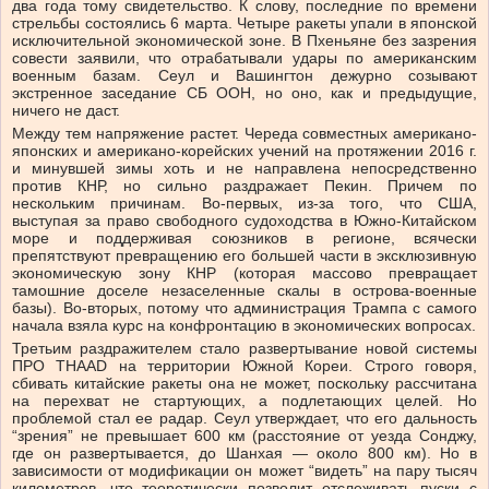
два года тому свидетельство. К слову, последние по времени
стрельбы состоялись 6 марта. Четыре ракеты упали в японской
исключительной экономической зоне. В Пхеньяне без зазрения
совести заявили, что отрабатывали удары по американским
военным базам. Сеул и Вашингтон дежурно созывают
экстренное заседание СБ ООН, но оно, как и предыдущие,
ничего не даст.
Между тем напряжение растет. Череда совместных американо-
японских и американо-корейских учений на протяжении 2016 г.
и минувшей зимы хоть и не направлена непосредственно
против КНР, но сильно раздражает Пекин. Причем по
нескольким причинам. Во-первых, из-за того, что США,
выступая за право свободного судоходства в Южно-Китайском
море и поддерживая союзников в регионе, всячески
препятствуют превращению его большей части в эксклюзивную
экономическую зону КНР (которая массово превращает
тамошние доселе незаселенные скалы в острова-военные
базы). Во-вторых, потому что администрация Трампа с самого
начала взяла курс на конфронтацию в экономических вопросах.
Третьим раздражителем стало развертывание новой системы
ПРО THAAD на территории Южной Кореи. Строго говоря,
сбивать китайские ракеты она не может, поскольку рассчитана
на перехват не стартующих, а подлетающих целей. Но
проблемой стал ее радар. Сеул утверждает, что его дальность
“зрения” не превышает 600 км (расстояние от уезда Сонджу,
где он развертывается, до Шанхая — около 800 км). Но в
зависимости от модификации он может “видеть” на пару тысяч
километров, что теоретически позволит отслеживать пуски с