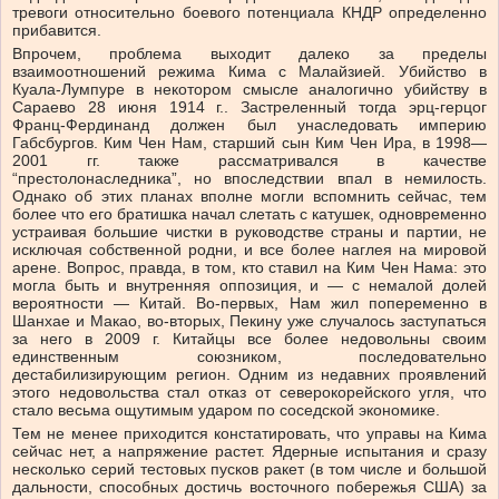
тревоги относительно боевого потенциала КНДР определенно
прибавится.
Впрочем, проблема выходит далеко за пределы
взаимоотношений режима Кима с Малайзией. Убийство в
Куала-Лумпуре в некотором смысле аналогично убийству в
Сараево 28 июня 1914 г.. Застреленный тогда эрц-герцог
Франц-Фердинанд должен был унаследовать империю
Габсбургов. Ким Чен Нам, старший сын Ким Чен Ира, в 1998—
2001 гг. также рассматривался в качестве
“престолонаследника”, но впоследствии впал в немилость.
Однако об этих планах вполне могли вспомнить сейчас, тем
более что его братишка начал слетать с катушек, одновременно
устраивая большие чистки в руководстве страны и партии, не
исключая собственной родни, и все более наглея на мировой
арене. Вопрос, правда, в том, кто ставил на Ким Чен Нама: это
могла быть и внутренняя оппозиция, и — с немалой долей
вероятности — Китай. Во-первых, Нам жил попеременно в
Шанхае и Макао, во-вторых, Пекину уже случалось заступаться
за него в 2009 г. Китайцы все более недовольны своим
единственным союзником, последовательно
дестабилизирующим регион. Одним из недавних проявлений
этого недовольства стал отказ от северокорейского угля, что
стало весьма ощутимым ударом по соседской экономике.
Тем не менее приходится констатировать, что управы на Кима
сейчас нет, а напряжение растет. Ядерные испытания и сразу
несколько серий тестовых пусков ракет (в том числе и большой
дальности, способных достичь восточного побережья США) за