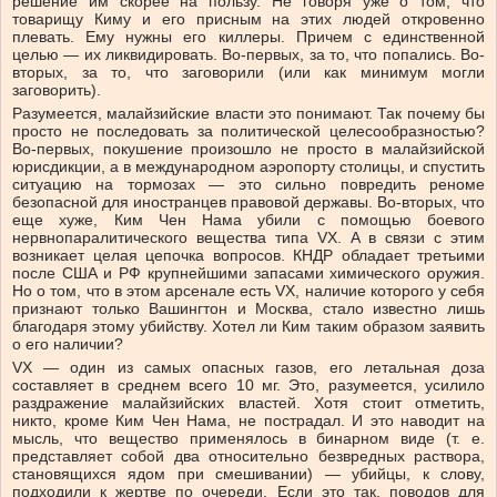
решение им скорее на пользу. Не говоря уже о том, что
товарищу Киму и его присным на этих людей откровенно
плевать. Ему нужны его киллеры. Причем с единственной
целью — их ликвидировать. Во-первых, за то, что попались. Во-
вторых, за то, что заговорили (или как минимум могли
заговорить).
Разумеется, малайзийские власти это понимают. Так почему бы
просто не последовать за политической целесообразностью?
Во-первых, покушение произошло не просто в малайзийской
юрисдикции, а в международном аэропорту столицы, и спустить
ситуацию на тормозах — это сильно повредить реноме
безопасной для иностранцев правовой державы. Во-вторых, что
еще хуже, Ким Чен Нама убили с помощью боевого
нервнопаралитического вещества типа VX. А в связи с этим
возникает целая цепочка вопросов. КНДР обладает третьими
после США и РФ крупнейшими запасами химического оружия.
Но о том, что в этом арсенале есть VX, наличие которого у себя
признают только Вашингтон и Москва, стало известно лишь
благодаря этому убийству. Хотел ли Ким таким образом заявить
о его наличии?
VX — один из самых опасных газов, его летальная доза
составляет в среднем всего 10 мг. Это, разумеется, усилило
раздражение малайзийских властей. Хотя стоит отметить,
никто, кроме Ким Чен Нама, не пострадал. И это наводит на
мысль, что вещество применялось в бинарном виде (т. е.
представляет собой два относительно безвредных раствора,
становящихся ядом при смешивании) — убийцы, к слову,
подходили к жертве по очереди. Если это так, поводов для