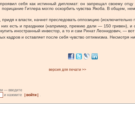
роявил себя как истинный дипломат: он запрещал своему отцу го
 порицание Гитлера могло оскорбить чувства Якоба. В общем, нем
 придя к власти, начнет преследовать оппозицию (исключительно по
их есть и праздники (например, премию дали — 150 гривен), и с
 купить иностранный инвестор, а то и сам Ринат Леонидович, — вот 
х кадров и оставляет после себя чувство оптимизма. Несмотря ни н
версия для печати >>
ии — введите
и нажмите
| войти |
.