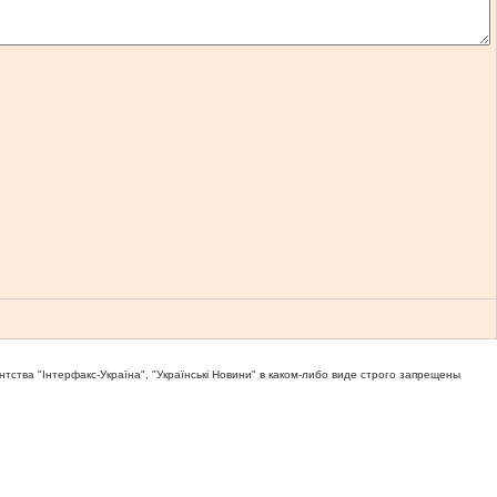
тва "Iнтерфакс-Україна", "Українськi Новини" в каком-либо виде строго запрещены