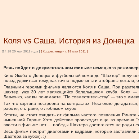
Коля vs Саша. История из Донецка
[14:18 20 мая 2011 года ]
[
Корреспондент, 18 мая 2011
]
Речь пойдет о документальном фильме немецкого режиссера
Кино Якоба о Донецке и футбольной команде “Шахтер” получило
повод удивиться тому, как точно подмечены и отобраны детали, о
Главными героями фильма являются Коля и Саша. При разител
шахтер, уже 30 лет являющийся болельщиком клуба. Коля — н
Левченко, как вы понимаете. “По совместительству” — это я имею 
Так что картина построена на контрастах. Несложно догадаться
работе, о стране, о любимом клубе.
Кстати, не стоит ожидать от фильма частого появления Рината 
нынешний Гарант. Хотя действие происходит еще во времена “
власти в фильме нет — победы Шахтера достигаются не ради не
Весь фильм пестрит диалогами и кадрами, которые заставляли
Шахтера за кубок). :)