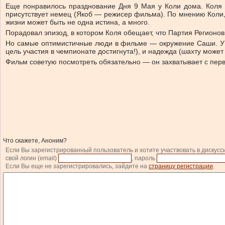
Еще понравилось празднование Дня 9 Мая у Коли дома. Коля п
присутствует немец (Якоб — режисер фильма). По мнению Коли,
жизни может быть не одна истина, а много.
Порадовал эпизод, в котором Коля обещает, что Партия Регионов,
Но самые оптимистичные люди в фильме — окружение Саши. У н
цель участия в чемпионате достигнута!), и надежда (шахту может
Фильм советую посмотреть обязательно — он захватывает с первы
Что скажете, Аноним?
Если Вы зарегистрированный пользователь и хотите участвовать в дискусс
свой логин (email)
, пароль
Если Вы еще не зарегистрировались, зайдите на
страницу регистрации
.