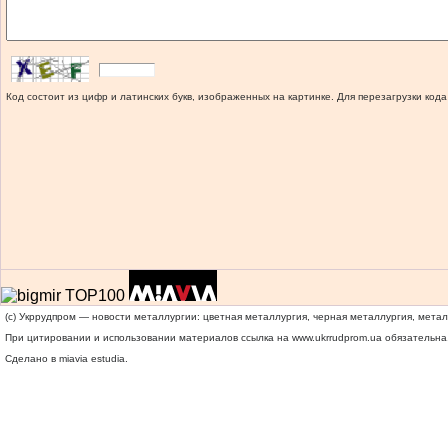
Код состоит из цифр и латинских букв, изображенных на картинке. Для перезагрузки кода
(c) Укррудпром — новости металлургии: цветная металлургия, черная металлургия, мета
При цитировании и использовании материалов ссылка на
www.ukrrudprom.ua
обязательна.
Сделано в miavia estudia.