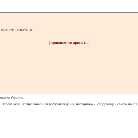
 кликните на картинке.
| прокомментировать |
ллургия Украины
 Перепечатка, копирование или воспроизведение информации, содержащей ссылку на агентс