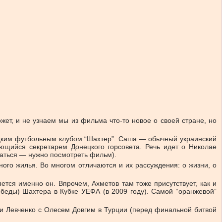
ет, и не узнаем мы из фильма что-то новое о своей стране, но
цким футбольным клубом “Шахтер”. Саша — обычный украинский
ющийся секретарем Донецкого горсовета. Речь идет о Николае
обраться — нужно посмотреть фильм).
ного жилья. Во многом отличаются и их рассуждения: о жизни, о
ется именно он. Впрочем, Ахметов там тоже присутствует, как и
беды) Шахтера в Кубке УЕФА (в 2009 году). Самой “оранжевой”
и Левченко с Олесем Довгим в Турции (перед финальной битвой