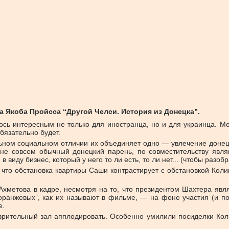
 Якоба Пройсса “Другой Челси. История из Донецка”.
сь интересным не только для иностранца, но и для украинца. Мож
бязательно будет.
ьном социальном отличии их объединяет одно — увлечение доне
е совсем обычный донецкий парень, по совместительству явля
в виду бизнес, который у него то ли есть, то ли нет... (чтобы раз
, что обстановка квартиры Саши контрастирует с обстановкой Коли
Ахметова в кадре, несмотря на то, что президентом Шахтера явля
оранжевых”, как их называют в фильме, — на фоне участия (и по
е.
 зрительный зал апплодировать. Особенно умилили посиделки Кол