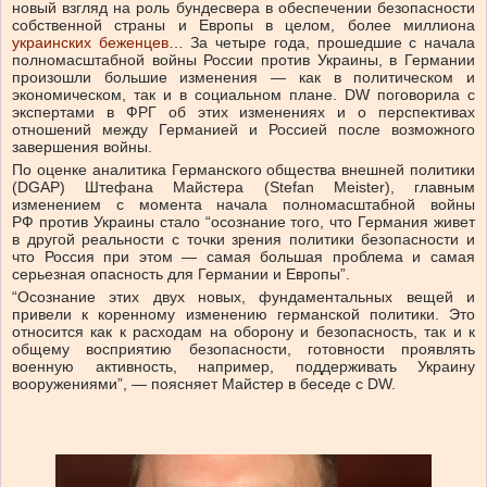
новый взгляд на роль бундесвера в обеспечении безопасности
собственной страны и Европы в целом, более миллиона
украинских беженцев
… За четыре года, прошедшие с начала
полномасштабной войны России против Украины, в Германии
произошли большие изменения — как в политическом и
экономическом, так и в социальном плане. DW поговорила с
экспертами в ФРГ об этих изменениях и о перспективах
отношений между Германией и Россией после возможного
завершения войны.
По оценке аналитика Германского общества внешней политики
(DGAP) Штефана Майстера (Stefan Meister), главным
изменением с момента начала полномасштабной войны
РФ против Украины стало “осознание того, что Германия живет
в другой реальности с точки зрения политики безопасности и
что Россия при этом — самая большая проблема и самая
серьезная опасность для Германии и Европы”.
“Осознание этих двух новых, фундаментальных вещей и
привели к коренному изменению германской политики. Это
относится как к расходам на оборону и безопасность, так и к
общему восприятию безопасности, готовности проявлять
военную активность, например, поддерживать Украину
вооружениями”, — поясняет Майстер в беседе с DW.