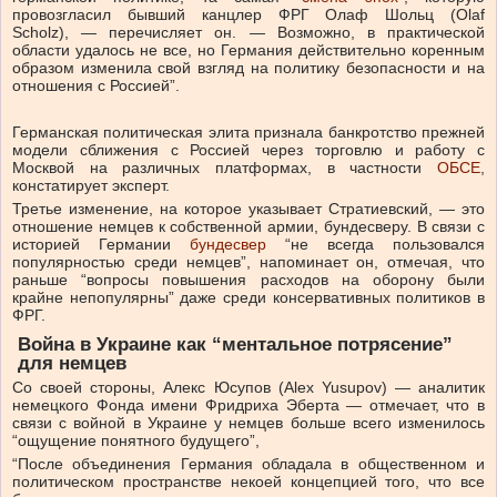
провозгласил бывший канцлер ФРГ Олаф Шольц (Olaf
Scholz), — перечисляет он. — Возможно, в практической
области удалось не все, но Германия действительно коренным
образом изменила свой взгляд на политику безопасности и на
отношения с Россией”.
Германская политическая элита признала банкротство прежней
модели сближения с Россией через торговлю и работу с
Москвой на различных платформах, в частности
ОБСЕ
,
констатирует эксперт.
Третье изменение, на которое указывает Стратиевский, — это
отношение немцев к собственной армии, бундесверу. В связи с
историей Германии
бундесвер
“не всегда пользовался
популярностью среди немцев”, напоминает он, отмечая, что
раньше “вопросы повышения расходов на оборону были
крайне непопулярны” даже среди консервативных политиков в
ФРГ.
Война в Украине как “ментальное потрясение”
для немцев
Со своей стороны, Алекс Юсупов (Alex Yusupov) — аналитик
немецкого Фонда имени Фридриха Эберта — отмечает, что в
связи с войной в Украине у немцев больше всего изменилось
“ощущение понятного будущего”,
“После объединения Германия обладала в общественном и
политическом пространстве некоей концепцией того, что все