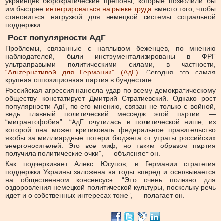
украинцев бюрократические препоны, которые позволили бы
им быстрее
интегрироваться на рынке труда
вместо того, чтобы
становиться нагрузкой для немецкой системы социальной
поддержки.
Рост популярности АдГ
Проблемы, связанные с наплывом беженцев, по мнению
наблюдателей, были инструментализированы в ФРГ
ультраправыми политическими силами, в частности,
“Альтернативой для Германии” (АдГ)
. Сегодня это самая
крупная оппозиционная партия в бундестаге.
Российская агрессия нанесла удар по всему демократическому
обществу, констатирует Дмитрий Стратиевский. Однако рост
популярности АдГ, по его мнению, связан не только с войной,
ведь главный политический месседж этой партии —
“мигрантофобия”. “АдГ очутилась в политической нише, из
которой она может критиковать федеральное правительство
якобы за миллиардные потери бюджета от утраты российских
энергоносителей. Это все миф, но таким образом партия
получила политические очки”, — объясняет он.
Как подчеркивает Алекс Юсупов, в Германии стратегия
поддержки Украины заложена на годы вперед и основывается
на общественном консенсусе. “Это очень полезно для
оздоровления немецкой политической культуры, поскольку речь
идет и о собственных интересах тоже”, — полагает он.