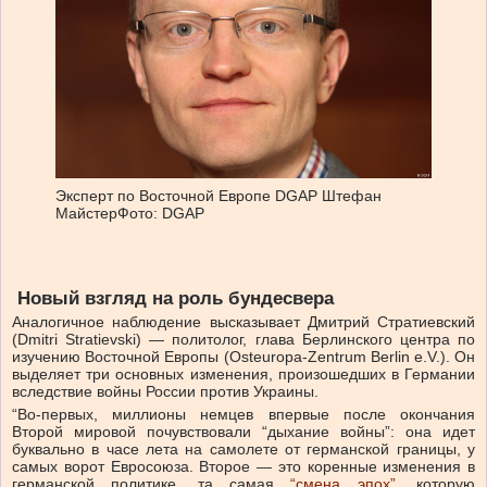
Эксперт по Восточной Европе DGAP Штефан
Майстер
Фото: DGAP
Новый взгляд на роль бундесвера
Аналогичное наблюдение высказывает Дмитрий Стратиевский
(Dmitri Stratievski) — политолог, глава Берлинского центра по
изучению Восточной Европы (Osteuropa-Zentrum Berlin e.V.). Он
выделяет три основных изменения, произошедших в Германии
вследствие войны России против Украины.
“Во-первых, миллионы немцев впервые после окончания
Второй мировой почувствовали “дыхание войны”: она идет
буквально в часе лета на самолете от германской границы, у
самых ворот Евросоюза. Второе — это коренные изменения в
германской политике, та самая
“смена эпох”
, которую