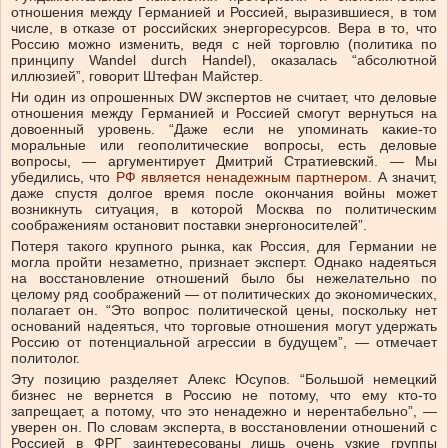
отношения между Германией и Россией, выразившиеся, в том
числе, в отказе от российских энергоресурсов. Вера в то, что
Россию можно изменить, ведя с ней торговлю (политика по
принципу Wandel durch Handel), оказалась “абсолютной
иллюзией”, говорит Штефан Майстер.
Ни один из опрошенных DW экспертов не считает, что деловые
отношения между Германией и Россией смогут вернуться на
довоенный уровень. “Даже если не упоминать какие-то
моральные или геополитические вопросы, есть деловые
вопросы, — аргументирует Дмитрий Стратиевский. — Мы
убедились, что
РФ является ненадежным партнером
. А значит,
даже спустя долгое время после окончания войны может
возникнуть ситуация, в которой Москва по политическим
соображениям остановит поставки энергоносителей”.
Потеря такого крупного рынка, как Россия, для Германии не
могла пройти незаметно, признает эксперт. Однако надеяться
на восстановление отношений было бы нежелательно по
целому ряд соображений — от политических до экономических,
полагает он. “Это вопрос политической цены, поскольку нет
оснований надеяться, что торговые отношения могут удержать
Россию от потенциальной агрессии в будущем”, — отмечает
политолог.
Эту позицию разделяет Алекс Юсупов. “Большой немецкий
бизнес не вернется в Россию не потому, что ему кто-то
запрещает, а потому, что это ненадежно и нерентабельно”, —
уверен он. По словам эксперта, в восстановлении отношений с
Россией в ФРГ заинтересованы лишь очень узкие группы