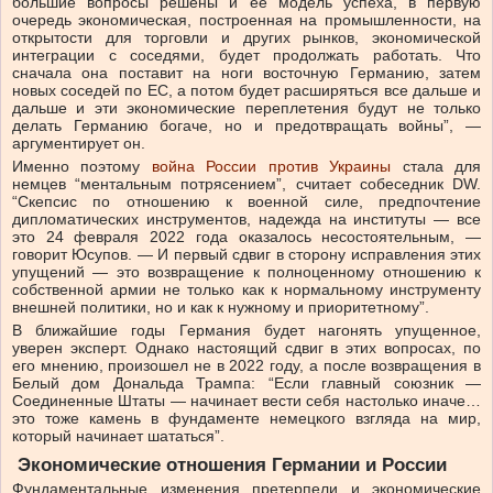
большие вопросы решены и ее модель успеха, в первую
очередь экономическая, построенная на промышленности, на
открытости для торговли и других рынков, экономической
интеграции с соседями, будет продолжать работать. Что
сначала она поставит на ноги восточную Германию, затем
новых соседей по ЕС, а потом будет расширяться все дальше и
дальше и эти экономические переплетения будут не только
делать Германию богаче, но и предотвращать войны”, —
аргументирует он.
Именно поэтому
война России против Украины
стала для
немцев “ментальным потрясением”, считает собеседник DW.
“Скепсис по отношению к военной силе, предпочтение
дипломатических инструментов, надежда на институты — все
это 24 февраля 2022 года оказалось несостоятельным, —
говорит Юсупов. — И первый сдвиг в сторону исправления этих
упущений — это возвращение к полноценному отношению к
собственной армии не только как к нормальному инструменту
внешней политики, но и как к нужному и приоритетному”.
В ближайшие годы Германия будет нагонять упущенное,
уверен эксперт. Однако настоящий сдвиг в этих вопросах, по
его мнению, произошел не в 2022 году, а после возвращения в
Белый дом Дональда Трампа: “Если главный союзник —
Соединенные Штаты — начинает вести себя настолько иначе…
это тоже камень в фундаменте немецкого взгляда на мир,
который начинает шататься”.
Экономические отношения Германии и России
Фундаментальные изменения претерпели и экономические