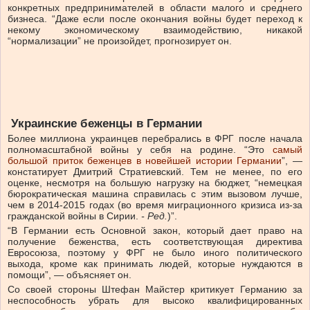
конкретных предпринимателей в области малого и среднего
бизнеса. “Даже если после окончания войны будет переход к
некому экономическому взаимодействию, никакой
“нормализации” не произойдет, прогнозирует он.
Украинские беженцы в Германии
Более миллиона украинцев перебрались в ФРГ после начала
полномасштабной войны у себя на родине. “Это
самый
большой приток беженцев в новейшей истории Германии
”, —
констатирует Дмитрий Стратиевский. Тем не менее, по его
оценке, несмотря на большую нагрузку на бюджет, “немецкая
бюрократическая машина справилась с этим вызовом лучше,
чем в 2014-2015 годах (во время миграционного кризиса из-за
гражданской войны в Сирии.
- Ред.
)”.
“В Германии есть Основной закон, который дает право на
получение беженства, есть соответствующая директива
Евросоюза, поэтому у ФРГ не было иного политического
выхода, кроме как принимать людей, которые нуждаются в
помощи”, — объясняет он.
Со своей стороны Штефан Майстер критикует Германию за
неспособность убрать для высоко квалифицированных