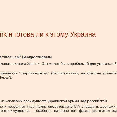
nk и готова ли к этому Украина
ем “Флэшем” Бескрестновым
ового сигнала Starlink. Это может быть проблемой для украинско
краинских “старлинколетах” (беспилотниках, на которые установ
Флэш”).
м из ключевых преимуществ украинской армии над российской.
 но и позволяет украинским операторам БПЛА управлять дронами 
го преимущества — особенно на фоне того факта, что в этом го