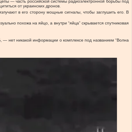
рицепы — часть российской системы радиоэлектронной борьбы под
щититься от украинских дронов.
злучают в его сторону мощные сигналы, чтобы заглушить его. В
уально похожа на яйцо, а внутри “яйца” скрывается спутниковая
Б, — нет никакой информации о комплексе под названием “Волна