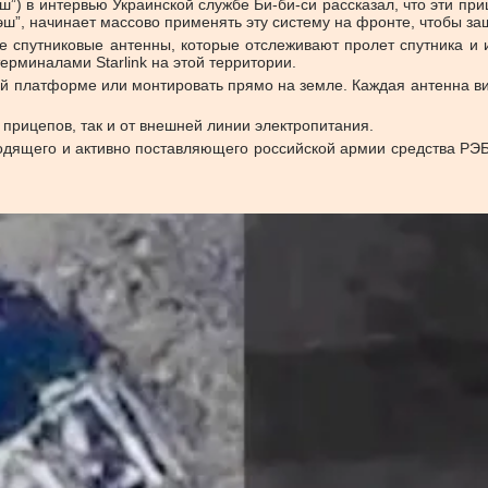
”) в интервью Украинской службе Би-би-си рассказал, что эти п
эш”, начинает массово применять эту систему на фронте, чтобы за
е спутниковые антенны, которые отслеживают пролет спутника и и
терминалами Starlink на этой территории.
й платформе или монтировать прямо на земле. Каждая антенна виз
 прицепов, так и от внешней линии электропитания.
водящего и активно поставляющего российской армии средства РЭ