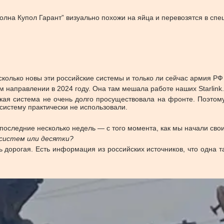
олна Купол Гарант” визуально похожи на яйца и перевозятся в сп
сколько новы эти российские системы и только ли сейчас армия РФ
 направлении в 2024 году. Она там мешала работе наших Starlink
акая система не очень долго просуществовала на фронте. Поэто
 систему практически не использовали.
оследние несколько недель — с того момента, как мы начали свои
систем или десятки?
нь дорогая. Есть информация из российских источников, что одна 