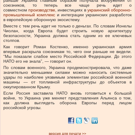
раньше Украина главным образом получала вооружения от
союзников, то теперь все чаще речь идет о
совместном
производстве
, инвестициях в
украинский оборонно-
промышленный комплекс
и интеграции украинских разработок
в европейскую оборонную экосистему.
Вместе с тем речь идет не только о деньгах. По словам Ионелы
Чиолан, когда Европа будет строить новую архитектуру
безопасности, Украина должна стать одним из ее ключевых
столпов.
Как говорит Роман Костенко, именно украинская армия
впервые раскрыла союзникам то, чего они раньше не видели.
“Мы показали слабое место Российской Федерации. До этого
НАТО его не знала”, — говорит он.
По словам военного, Украина продемонстрировала, что даже
значительно меньшими силами можно наносить системные
удары по наиболее уязвимым элементам российской военной
машины — от топливной инфраструктуры до объектов в
оккупированном Крыму.
Если Россия заставила НАТО вновь готовиться к большой
войне, то Украина уже меняет представления Альянса о том,
как должна выглядеть оборона Европы перед лицом
российской угрозы.
версия для печати >>