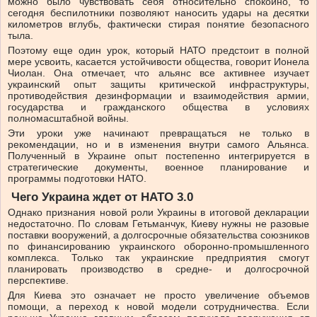
можно было чувствовать себя относительно спокойно, то
сегодня беспилотники позволяют наносить удары на десятки
километров вглубь, фактически стирая понятие безопасного
тыла.
Поэтому еще один урок, который НАТО предстоит в полной
мере усвоить, касается устойчивости общества, говорит Ионела
Чиолан. Она отмечает, что альянс все активнее изучает
украинский опыт защиты критической инфраструктуры,
противодействия дезинформации и взаимодействия армии,
государства и гражданского общества в условиях
полномасштабной войны.
Эти уроки уже начинают превращаться не только в
рекомендации, но и в изменения внутри самого Альянса.
Полученный в Украине опыт постепенно интегрируется в
стратегические документы, военное планирование и
программы подготовки НАТО.
Чего Украина ждет от НАТО 3.0
Однако признания новой роли Украины в итоговой декларации
недостаточно. По словам Гетьманчук, Киеву нужны не разовые
поставки вооружений, а долгосрочные обязательства союзников
по финансированию украинского оборонно-промышленного
комплекса. Только так украинские предприятия смогут
планировать производство в средне- и долгосрочной
перспективе.
Для Киева это означает не просто увеличение объемов
помощи, а переход к новой модели сотрудничества. Если