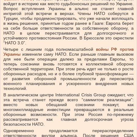
войдет в историю как место судьбоносных решений по Украине.
Вопрос вступления Украины в альянс не станет главной
интригой этой встречи в верхах. Члены НАТО соберутся в
Турции, чтобы продемонстрировать, что уже начали воплощать
в жизнь решения, принятые годом ранее в Гааге: Европа берет
на себя больше ответственности за собственную оборону, а
НАТО в целом перестраивается для долгосрочного и
устойчивого противостояния России. В Брюсселе это окрестили
“НАТО 3.0”.
Четыре с лишним года полномасштабной
войны РФ против
Украины
изменили саму НАТО. Если раньше главным вызовом
для нее были операции далеко за пределами Европы, то
теперь союзники вновь готовятся к коллективной обороне
собственной территории. При этом речь идет не только о росте
оборонных расходов, но и о более глубокой трансформации —
от развития оборонной промышленности до пересмотра
военного планирования и ускоренного внедрения новых
технологий.
В аналитическом центре International Crisis Group ожидают, что
эта встреча станет прежде всего “саммитом реализации”:
вместо новых обещаний союзники покажут, как
многомиллиардные инвестиции превращаются в реальные
оборонные возможности. При этом Россия по-прежнему
рассматривается как главная долгосрочная угроза
безопасности НАТО.
Одновременно продолжается перераспределение
ответственности внутри альянса. После решения США