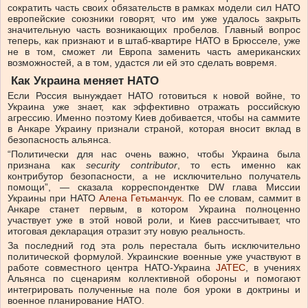
сократить часть своих обязательств в рамках модели сил НАТО
европейские союзники говорят, что им уже удалось закрыть
значительную часть возникающих пробелов. Главный вопрос
теперь, как признают и в штаб-квартире НАТО в Брюсселе, уже
не в том, сможет ли Европа заменить часть американских
возможностей, а в том, удастся ли ей это сделать вовремя.
Как Украина меняет НАТО
Если Россия вынуждает НАТО готовиться к новой войне, то
Украина уже знает, как эффективно отражать российскую
агрессию. Именно поэтому Киев добивается, чтобы на саммите
в Анкаре Украину признали страной, которая вносит вклад в
безопасность альянса.
“Политически для нас очень важно, чтобы Украина была
признана как
security contributor
, то есть именно как
контрибутор безопасности, а не исключительно получатель
помощи”, — сказала корреспондентке DW глава Миссии
Украины при НАТО
Алена Гетьманчук
. По ее словам, саммит в
Анкаре станет первым, в котором Украина полноценно
участвует уже в этой новой роли, и Киев рассчитывает, что
итоговая декларация отразит эту новую реальность.
За последний год эта роль перестала быть исключительно
политической формулой. Украинские военные уже участвуют в
работе совместного центра НАТО-Украина
JATEC
, в учениях
Альянса по сценариям коллективной обороны и помогают
интегрировать полученные на поле боя уроки в доктрины и
военное планирование НАТО.