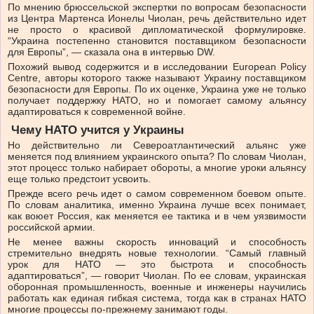
По мнению брюссельской экспертки по вопросам безопасности
из Центра Мартенса Ионелы Чиолан, речь действительно идет
не просто о красивой дипломатической формулировке.
“Украина постепенно становится поставщиком безопасности
для Европы”, — сказала она в интервью DW.
Похожий вывод содержится и в исследовании European Policy
Centre, авторы которого также называют Украину поставщиком
безопасности для Европы. По их оценке, Украина уже не только
получает поддержку НАТО, но и помогает самому альянсу
адаптироваться к современной войне.
Чему НАТО учится у Украины
Но действительно ли Североатлантический альянс уже
меняется под влиянием украинского опыта? По словам Чиолан,
этот процесс только набирает обороты, а многие уроки альянсу
еще только предстоит усвоить.
Прежде всего речь идет о самом современном боевом опыте.
По словам аналитика, именно Украина лучше всех понимает,
как воюет Россия, как меняется ее тактика и в чем уязвимости
российской армии.
Не менее важны скорость инноваций и способность
стремительно внедрять новые технологии. “Самый главный
урок для НАТО — это быстрота и способность
адаптироваться”, — говорит Чиолан. По ее словам, украинская
оборонная промышленность, военные и инженеры научились
работать как единая гибкая система, тогда как в странах НАТО
многие процессы по-прежнему занимают годы.