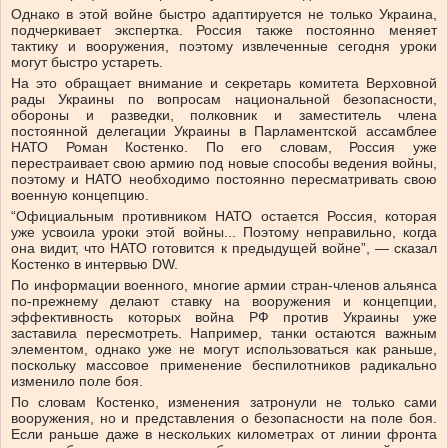
Однако в этой войне быстро адаптируется не только Украина,
подчеркивает экспертка. Россия также постоянно меняет
тактику и вооружения, поэтому извлеченные сегодня уроки
могут быстро устареть.
На это обращает внимание и секретарь комитета Верховной
рады Украины по вопросам национальной безопасности,
обороны и разведки, полковник и заместитель члена
постоянной делегации Украины в Парламентской ассамблее
НАТО Роман Костенко. По его словам, Россия уже
перестраивает свою армию под новые способы ведения войны,
поэтому и НАТО необходимо постоянно пересматривать свою
военную концепцию.
“Официальным противником НАТО остается Россия, которая
уже усвоила уроки этой войны... Поэтому неправильно, когда
она видит, что НАТО готовится к предыдущей войне”, — сказал
Костенко в интервью DW.
По информации военного, многие армии стран-членов альянса
по-прежнему делают ставку на вооружения и концепции,
эффективность которых война РФ против Украины уже
заставила пересмотреть. Например, танки остаются важным
элементом, однако уже не могут использоваться как раньше,
поскольку массовое применение беспилотников радикально
изменило поле боя.
По словам Костенко, изменения затронули не только сами
вооружения, но и представления о безопасности на поле боя.
Если раньше даже в нескольких километрах от линии фронта