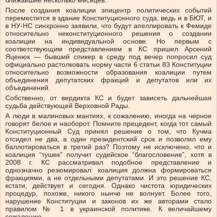
ближайшие несколько месяцев.
После создания коалиции эпицентр политических событий
переместится в здание Конституционного суда, ведь и в БЮТ, и
в НУ-НС синхронно заявили, что будут апеллировать к Фемиде
относительно неконституционного решения о создании
коалиции на индивидуальной основе. Но первым с
соответствующим представлением в КС пришел Арсений
Яценюк — бывший спикер в среду под вечер попросил суд
официально растолковать норму части 6 статьи 83 Конституции
относительно возможности образования коалиции путем
объединения депутатских фракций и депутатов или их
объединений.
Собственно, от вердикта КС и будет зависеть дальнейшая
судьба действующей Верховной Рады.
А люди в малиновых мантиях, к сожалению, иногда на черное
говорят белое и наоборот. Помните прецедент, когда тот самый
Конституционный Суд принял решение о том, что Кучма
отсидел не два, а один президентский срок и позволил ему
баллотироваться в третий раз? Поэтому не исключено, что и
коалиция “тушек” получит судейское “благословение”, хотя в
2008 г. КС рассматривал подобное представление и
однозначно резюмировал: коалиция должна формироваться
фракциями, а не отдельными депутатами. И это решение КС,
кстати, действует и сегодня. Однако чистота юридических
процедур, похоже, никого нынче не волнует. Более того,
нарушение Конституции и законов их же авторами стало
правилом № 1 в украинской политике. К величайшему
сожалению.