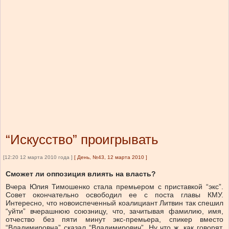
“Искусство” проигрывать
[12:20 12 марта 2010 года ]
[
День, №43, 12 марта 2010
]
Сможет ли оппозиция влиять на власть?
Вчера Юлия Тимошенко стала премьером с приставкой “экс”.
Совет окончательно освободил ее с поста главы КМУ.
Интересно, что новоиспеченный коалициант Литвин так спешил
“уйти” вчерашнюю союзницу, что, зачитывая фамилию, имя,
отчество без пяти минут экс-премьера, спикер вместо
“Владимировна” сказал “Владимирович”. Ну что ж, как говорят,