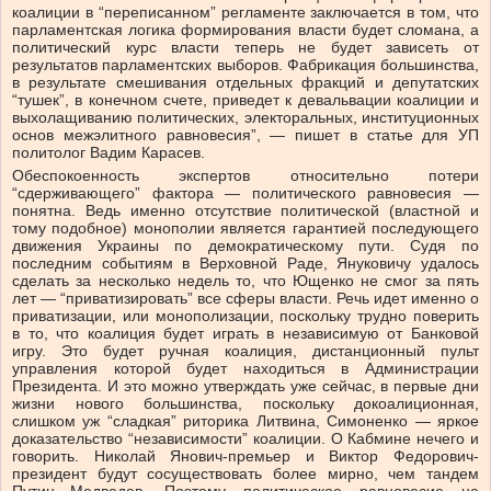
коалиции в “переписанном” регламенте заключается в том, что
парламентская логика формирования власти будет сломана, а
политический курс власти теперь не будет зависеть от
результатов парламентских выборов. Фабрикация большинства,
в результате смешивания отдельных фракций и депутатских
“тушек”, в конечном счете, приведет к девальвации коалиции и
выхолащиванию политических, электоральных, институционных
основ межэлитного равновесия”, — пишет в статье для УП
политолог Вадим Карасев.
Обеспокоенность экспертов относительно потери
“сдерживающего” фактора — политического равновесия —
понятна. Ведь именно отсутствие политической (властной и
тому подобное) монополии является гарантией последующего
движения Украины по демократическому пути. Судя по
последним событиям в Верховной Раде, Януковичу удалось
сделать за несколько недель то, что Ющенко не смог за пять
лет — “приватизировать” все сферы власти. Речь идет именно о
приватизации, или монополизации, поскольку трудно поверить
в то, что коалиция будет играть в независимую от Банковой
игру. Это будет ручная коалиция, дистанционный пульт
управления которой будет находиться в Администрации
Президента. И это можно утверждать уже сейчас, в первые дни
жизни нового большинства, поскольку докоалиционная,
слишком уж “сладкая” риторика Литвина, Симоненко — яркое
доказательство “независимости” коалиции. О Кабмине нечего и
говорить. Николай Янович-премьер и Виктор Федорович-
президент будут сосуществовать более мирно, чем тандем