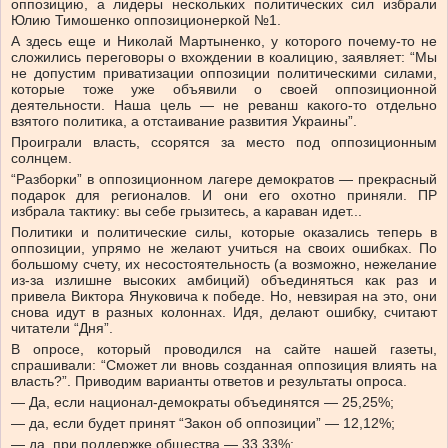
оппозицию, а лидеры нескольких политических сил избрали
Юлию Тимошенко оппозиционеркой №1.
А здесь еще и Николай Мартыненко, у которого почему-то не
сложились переговоры о вхождении в коалицию, заявляет: “Мы
не допустим приватизации оппозиции политическими силами,
которые тоже уже объявили о своей оппозиционной
деятельности. Наша цель — не реванш какого-то отдельно
взятого политика, а отстаивание развития Украины”.
Проиграли власть, ссорятся за место под оппозиционным
солнцем.
“Разборки” в оппозиционном лагере демократов — прекрасный
подарок для регионалов. И они его охотно приняли. ПР
избрала тактику: вы себе грызитесь, а караван идет...
Политики и политические силы, которые оказались теперь в
оппозиции, упрямо не желают учиться на своих ошибках. По
большому счету, их несостоятельность (а возможно, нежелание
из-за излишне высоких амбиций) объединяться как раз и
привела Виктора Януковича к победе. Но, невзирая на это, они
снова идут в разных колоннах. Идя, делают ошибку, считают
читатели “Дня”.
В опросе, который проводился на сайте нашей газеты,
спрашивали: “Сможет ли вновь созданная оппозиция влиять на
власть?”. Приводим варианты ответов и результаты опроса.
— Да, если национал-демократы объединятся — 25,25%;
— да, если будет принят “Закон об оппозиции” — 12,12%;
— да, при поддержке общества — 33,33%;