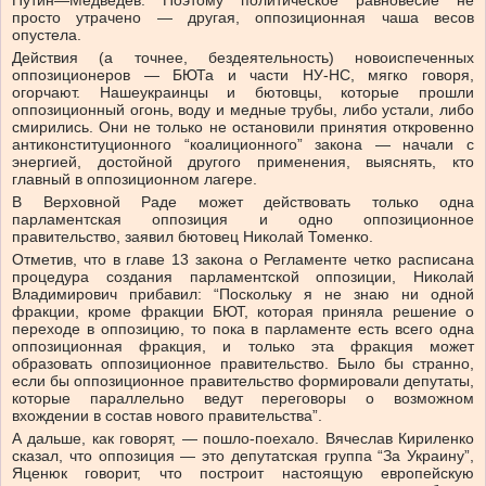
Путин—Медведев. Поэтому политическое равновесие не
просто утрачено — другая, оппозиционная чаша весов
опустела.
Действия (а точнее, бездеятельность) новоиспеченных
оппозиционеров — БЮТа и части НУ-НС, мягко говоря,
огорчают. Нашеукраинцы и бютовцы, которые прошли
оппозиционный огонь, воду и медные трубы, либо устали, либо
смирились. Они не только не остановили принятия откровенно
антиконституционного “коалиционного” закона — начали с
энергией, достойной другого применения, выяснять, кто
главный в оппозиционном лагере.
В Верховной Раде может действовать только одна
парламентская оппозиция и одно оппозиционное
правительство, заявил бютовец Николай Томенко.
Отметив, что в главе 13 закона о Регламенте четко расписана
процедура создания парламентской оппозиции, Николай
Владимирович прибавил: “Поскольку я не знаю ни одной
фракции, кроме фракции БЮТ, которая приняла решение о
переходе в оппозицию, то пока в парламенте есть всего одна
оппозиционная фракция, и только эта фракция может
образовать оппозиционное правительство. Было бы странно,
если бы оппозиционное правительство формировали депутаты,
которые параллельно ведут переговоры о возможном
вхождении в состав нового правительства”.
А дальше, как говорят, — пошло-поехало. Вячеслав Кириленко
сказал, что оппозиция — это депутатская группа “За Украину”,
Яценюк говорит, что построит настоящую европейскую