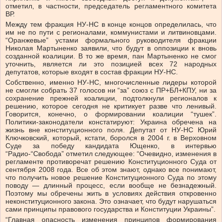
отметил, в частности, председатель регламентного комитета
ВР.
Между тем фракция НУ-НС в конце концов определилась, что
им не по пути с регионалами, коммунистами и литвиновцами.
“Оранжевые” устами формального руководителя фракции
Николая Мартыненко заявили, что будут в оппозиции к вновь
созданной коалиции. В то же время, пан Мартыненко не смог
уточнить, является ли это позицией всех 72 народных
депутатов, которые входят в состав фракции НУ-НС.
Собственно, именно НУ-НС, многочисленные лидеры которой
не смогли собрать 37 голосов ни “за” союз с ПР+БЛ+КПУ, ни за
сохранение прежней коалиции, подтолкнули регионалов к
решению, которое сегодня не критикует разве что ленивый.
Говорится, конечно, о формировании коалиции “тушек”.
Политики-законодатели констатируют: Украина обречена на
жизнь вне конституционного поля. Депутат от НУ-НС Юрий
Ключковский, который, кстати, боролся в 2004 г. в Верховном
Суде за победу кандидата Ющенко, в интервью
“Радио-“Свобода” отметил следующее: “Очевидно, изменения в
регламенте противоречат решению Конституционного Суда от
сентября 2008 года. Все об этом знают, однако все понимают,
что получить новое решение Конституционного Суда по этому
поводу — длинный процесс, если вообще не безнадежный.
Поэтому мы обречены жить в условиях действия откровенно
неконституционного закона. Это означает, что будут нарушаться
сами принципы правового государства и Конституции Украины”.
“Главная опасность изменения принципов формирования