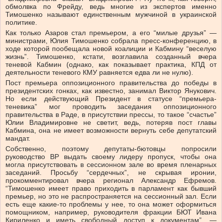
обмолвка по Фрейду, ведь многие из экспертов именно
Тимошенко называют единственным мужчиной в украинской
политике.
Как только Азаров стал премьером, а его “милые друзья” —
министрами, Юлия Тимошенко собрала пресс-конференцию, в
ходе которой пообещала новой коалиции и Кабмину “веселую
жизнь”. Тимошенко, кстати, возглавила созданный вчера
теневой Кабмин (однако, как показывает практика, КПД от
деятельности теневого КМУ равняется едва ли не нулю).
Пост премьера оппозиционного правительства до победы в
президентских гонках, как известно, занимал Виктор Янукович.
Но если действующий Президент в статусе “премьера-
теневика” мог проводить заседания оппозиционного
правительства в Раде, в присутствии прессы, то такое “счастье”
Юлии Владимировне не светит, ведь, потеряв пост главы
Кабмина, она не имеет возможности вернуть себе депутатский
мандат.
Собственно, поэтому депутаты-бютовцы попросили
руководство ВР выдать своему лидеру пропуск, чтобы она
могла присутствовать в сессионном зале во время пленарных
заседаний. Просьбу “сердечных”, не скрывая иронии,
прокомментировал вчера регионал Александр Ефремов.
“Тимошенко имеет право приходить в парламент как бывший
премьер, но это не распространяется на сессионный зал. Если
есть еще какие-то проблемы у нее, то она может оформиться
помощником, например, руководителя фракции БЮТ Ивана
Кириленко и иметь свободный доступ к документам”, —