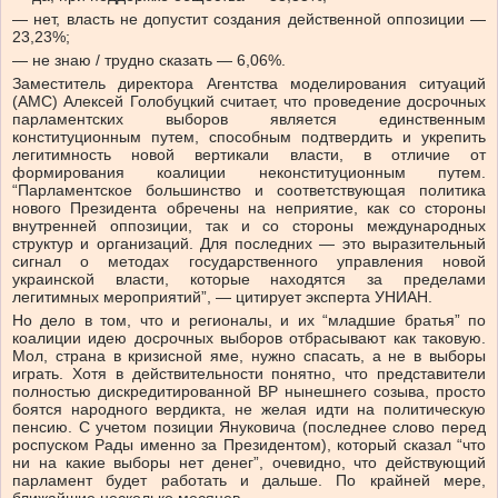
— нет, власть не допустит создания действенной оппозиции —
23,23%;
— не знаю / трудно сказать — 6,06%.
Заместитель директора Агентства моделирования ситуаций
(АМС) Алексей Голобуцкий считает, что проведение досрочных
парламентских выборов является единственным
конституционным путем, способным подтвердить и укрепить
легитимность новой вертикали власти, в отличие от
формирования коалиции неконституционным путем.
“Парламентское большинство и соответствующая политика
нового Президента обречены на неприятие, как со стороны
внутренней оппозиции, так и со стороны международных
структур и организаций. Для последних — это выразительный
сигнал о методах государственного управления новой
украинской власти, которые находятся за пределами
легитимных мероприятий”, — цитирует эксперта УНИАН.
Но дело в том, что и регионалы, и их “младшие братья” по
коалиции идею досрочных выборов отбрасывают как таковую.
Мол, страна в кризисной яме, нужно спасать, а не в выборы
играть. Хотя в действительности понятно, что представители
полностью дискредитированной ВР нынешнего созыва, просто
боятся народного вердикта, не желая идти на политическую
пенсию. С учетом позиции Януковича (последнее слово перед
роспуском Рады именно за Президентом), который сказал “что
ни на какие выборы нет денег”, очевидно, что действующий
парламент будет работать и дальше. По крайней мере,