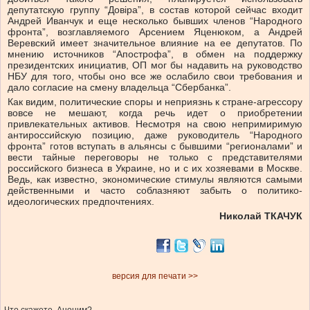
депутатскую группу “Довіра”, в состав которой сейчас входит
Андрей Иванчук и еще несколько бывших членов “Народного
фронта”, возглавляемого Арсением Яценюком, а Андрей
Веревский имеет значительное влияние на ее депутатов. По
мнению источников “Апострофа”, в обмен на поддержку
президентских инициатив, ОП мог бы надавить на руководство
НБУ для того, чтобы оно все же ослабило свои требования и
дало согласие на смену владельца “Сбербанка”.
Как видим, политические споры и неприязнь к стране-агрессору
вовсе не мешают, когда речь идет о приобретении
привлекательных активов. Несмотря на свою непримиримую
антироссийскую позицию, даже руководитель “Народного
фронта” готов вступать в альянсы с бывшими “регионалами” и
вести тайные переговоры не только с представителями
российского бизнеса в Украине, но и с их хозяевами в Москве.
Ведь, как известно, экономические стимулы являются самыми
действенными и часто соблазняют забыть о политико-
идеологических предпочтениях.
Николай ТКАЧУК
версия для печати >>