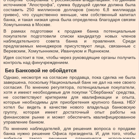
источников “Апострофа”, сумма будущей сделки должна была
составить 250 миллионов долларов (около 6,8 миллиарда
гривен), что существенно меньше, чем собственный капитал
банка, и такая низкая цена была определена благодаря связям
Хомутынника в Москве.
В рамках подготовки к продаже банка потенциальные
покупатели подготовили списки кандидатур новых членов
наблюдательного совета банка и правления. Среди
предлагаемых менеджеров присутствуют лица, связанные с
Веревским, Хомутынником, Иванчуком и Яценюком.
Идея состоит в том, чтобы через руководящие органы получить
контроль над финучреждением.
Без Банковой не обойдется
Однако, несмотря на согласие продавца, пока сделка не была
завершена, поскольку Национальный банк не дал на нее своего
согласия. По мнению регулятора, потенциальные покупатели,
хотя и имеют необходимые для покупки “Сбербанка” средства,
не соответствуют критериям для квалификации и опыта,
которые необходимы для приобретения крупного банка. НБУ
хотел бы видеть в качестве нового владельца банковскую
группу, которая имеет достаточный опыт работы на
финансовом рынке и может обеспечить квалифицированное
управление банком.
По мнению наблюдателей, для решения вопроса о продаже
банка нужно решение Офиса президента. И, для того, чтобы
добиться такого решения, планируется использовать