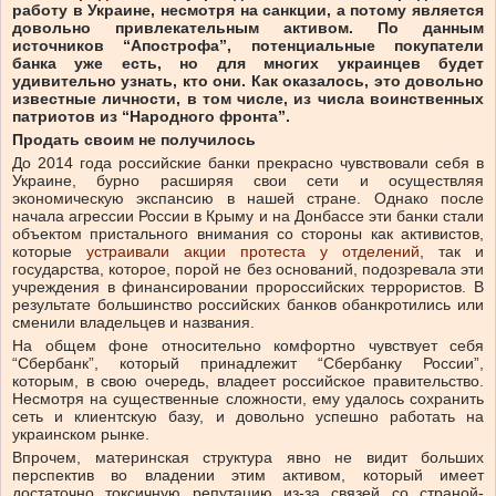
работу в Украине, несмотря на санкции, а потому является
довольно привлекательным активом. По данным
источников “Апострофа”, потенциальные покупатели
банка уже есть, но для многих украинцев будет
удивительно узнать, кто они. Как оказалось, это довольно
известные личности, в том числе, из числа воинственных
патриотов из “Народного фронта”.
Продать своим не получилось
До 2014 года российские банки прекрасно чувствовали себя в
Украине, бурно расширяя свои сети и осуществляя
экономическую экспансию в нашей стране. Однако после
начала агрессии России в Крыму и на Донбассе эти банки стали
объектом пристального внимания со стороны как активистов,
которые
устраивали акции протеста у отделений
, так и
государства, которое, порой не без оснований, подозревала эти
учреждения в финансировании пророссийских террористов. В
результате большинство российских банков обанкротились или
сменили владельцев и названия.
На общем фоне относительно комфортно чувствует себя
“Сбербанк”, который принадлежит “Сбербанку России”,
которым, в свою очередь, владеет российское правительство.
Несмотря на существенные сложности, ему удалось сохранить
сеть и клиентскую базу, и довольно успешно работать на
украинском рынке.
Впрочем, материнская структура явно не видит больших
перспектив во владении этим активом, который имеет
достаточно токсичную репутацию из-за связей со страной-