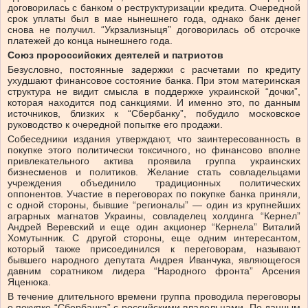
договорилась с банком о реструктуризации кредита. Очередной
срок уплаты был в мае нынешнего года, однако банк денег
снова не получил. “Укрзализныця” договорилась об отсрочке
платежей до конца нынешнего года.
Союз пророссийских деятелей и патриотов
Безусловно, постоянные задержки с расчетами по кредиту
ухудшают финансовое состояние банка. При этом материнская
структура не видит смысла в поддержке украинской “дочки”,
которая находится под санкциями. И именно это, по данным
источников, близких к “Сбербанку”, побудило московское
руководство к очередной попытке его продажи.
Собеседники издания утверждают, что заинтересованность в
покупке этого политически токсичного, но финансово вполне
привлекательного актива проявила группа украинских
бизнесменов и политиков. Желание стать совладельцами
учреждения объединило традиционных политических
оппонентов. Участие в переговорах по покупке банка приняли,
с одной стороны, бывшие “регионалы” — один из крупнейших
аграрных магнатов Украины, совладелец холдинга “Кернел”
Андрей Веревский и еще один акционер “Кернела” Виталий
Хомутынник. С другой стороны, еще одним интересантом,
который также присоединился к переговорам, называют
бывшего народного депутата Андрея Иванчука, являющегося
давним соратником лидера “Народного фронта” Арсения
Яценюка.
В течение длительного времени группа проводила переговоры
о покупке “Сбербанка” с российскими владельцами. По данным