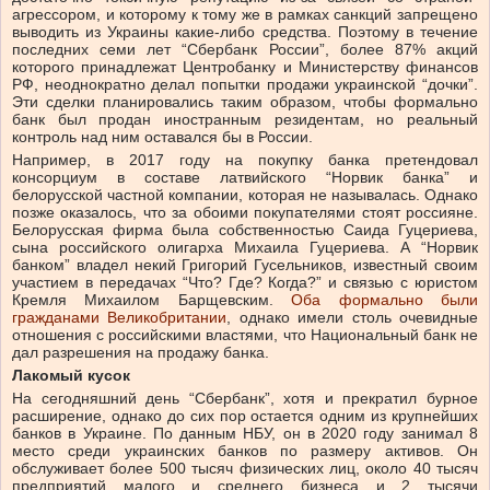
агрессором, и которому к тому же в рамках санкций запрещено
выводить из Украины какие-либо средства. Поэтому в течение
последних семи лет “Сбербанк России”, более 87% акций
которого принадлежат Центробанку и Министерству финансов
РФ, неоднократно делал попытки продажи украинской “дочки”.
Эти сделки планировались таким образом, чтобы формально
банк был продан иностранным резидентам, но реальный
контроль над ним оставался бы в России.
Например, в 2017 году на покупку банка претендовал
консорциум в составе латвийского “Норвик банка” и
белорусской частной компании, которая не называлась. Однако
позже оказалось, что за обоими покупателями стоят россияне.
Белорусская фирма была собственностью Саида Гуцериева,
сына российского олигарха Михаила Гуцериева. А “Норвик
банком” владел некий Григорий Гусельников, известный своим
участием в передачах “Что? Где? Когда?” и связью с юристом
Кремля Михаилом Барщевским.
Оба формально были
гражданами Великобритании
, однако имели столь очевидные
отношения с российскими властями, что Национальный банк не
дал разрешения на продажу банка.
Лакомый кусок
На сегодняшний день “Сбербанк”, хотя и прекратил бурное
расширение, однако до сих пор остается одним из крупнейших
банков в Украине. По данным НБУ, он в 2020 году занимал 8
место среди украинских банков по размеру активов. Он
обслуживает более 500 тысяч физических лиц, около 40 тысяч
предприятий малого и среднего бизнеса и 2 тысячи