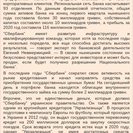
корпоративных клиентов. Региональная сеть банка насчитывает
93 отделения. По данным финансовой отчетности, общая
сумма активов банка на конец первого квартала нынешнего
года составила более 30 миллиардов гривен, собственный
капитал составлял около 10 миллиардов гривен, а прибыль за
2020 год составила 116 миллионов гривен.
“Сбербанк” имеет развитую инфраструктуру и
квалифицированную команду, которая хотя за последние годы
и несколько поредела, все еще способна достигать высоких
результатов, — говорит эксперт по банковской деятельности
Евгений Невмержицкий. — В своем нынешнем состоянии он
безусловно представляет интерес для инвесторов и может быть
продан, если будет получено разрешение Национального
банка”.
В последние годы “Сбербанк” сократил свою активность на
рынке кредитования и начал направлять средства на
приобретение государственных ценных бумаг. На сегодняшний
день в портфеле банка находятся облигации внутреннего
государственного займа на сумму более 2 миллиардов гривен.
Впрочем, это не единственные деньги, которые должно
“Сбербанку” украинское правительство. Он также является
одним из крупнейших кредиторов “Укрзализныци”. В процессе
подготовки к чемпионату Европы по футболу, который проходил
в Украине в 2012 году, он выдал государственном перевозчику
кредит на 200 миллионов долларов на закупку скоростных
поездов. Срок возврата этого кредита истек еще в 2020 году,
однако “Укрзализныця”, не имея достаточных средств,