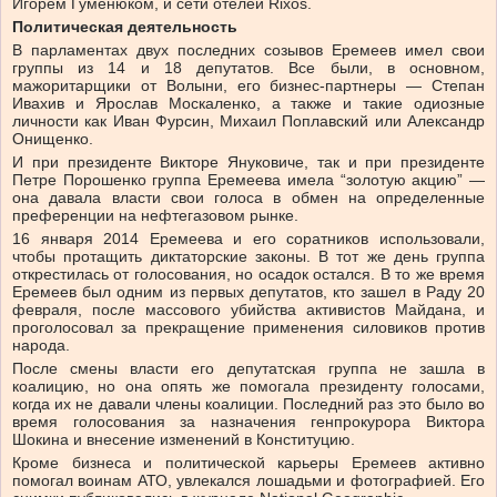
Игорем Гуменюком, и сети отелей Rixos.
Политическая деятельность
В парламентах двух последних созывов Еремеев имел свои
группы из 14 и 18 депутатов. Все были, в основном,
мажоритарщики от Волыни, его бизнес-партнеры — Степан
Ивахив и Ярослав Москаленко, а также и такие одиозные
личности как Иван Фурсин, Михаил Поплавский или Александр
Онищенко.
И при президенте Викторе Януковиче, так и при президенте
Петре Порошенко группа Еремеева имела “золотую акцию” —
она давала власти свои голоса в обмен на определенные
преференции на нефтегазовом рынке.
16 января 2014 Еремеева и его соратников использовали,
чтобы протащить диктаторские законы. В тот же день группа
открестилась от голосования, но осадок остался. В то же время
Еремеев был одним из первых депутатов, кто зашел в Раду 20
февраля, после массового убийства активистов Майдана, и
проголосовал за прекращение применения силовиков против
народа.
После смены власти его депутатская группа не зашла в
коалицию, но она опять же помогала президенту голосами,
когда их не давали члены коалиции. Последний раз это было во
время голосования за назначения генпрокурора Виктора
Шокина и внесение изменений в Конституцию.
Кроме бизнеса и политической карьеры Еремеев активно
помогал воинам АТО, увлекался лошадьми и фотографией. Его