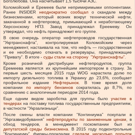
Боголюбова. Она насчитывает 1,5 тысячи АЗС.
Коломойский и Еремеев были непримиримыми оппонентами.
Ранее INSIDER
неоднократно сообщал
о скандале между
бизнесменами, который возник вокруг технической нефти,
закачанной в нефтепровод, примыкающий к неработающему
Херсонскому НПЗ. Завод принадлежал Ереемеву. Он
утверждал, что нефть принадлежит его группе.
В свою очередь оператор нефтепроводов государственная
“Укртранснафта”, контролируемая Коломойским через
менеджмент, настаивала на том, что нефть — государственная
и ее необходимо откачать в резервуары, принадлежащие
“Привату”. В итоге -
суды стали на сторону ”Укртранснафты”
.
Кроме розничной дистрибуции нефтепродуктов, группа
Еремеева является их крупнейшим импортером в страну. За
первые шесть месяцев 2015 года WOG нарастила долю по
импорту дизельного топлива в Украину до 23,6%, сообщает
профильное издание
Нефтерынок
. В тоже время доля
компании
по импорту бензинов
сократилась до 8,7%, по
сравнению с аналогичным периодом 2014 года.
Еще одним видом зароботка для группы было
участие в
тендерах
на поставку топлива государственным предприятиям,
в частности “Укрзализныци”.
После смены власти компании “Континиума” покупали в
“Укргазвидобування”
нефтепродукты по заниженным ценам
, в
обход тендеров, а менеджмент госкомпании был из
депутатской среды бизнесмена
. В 2015 году подконтрольные
“Континиуму” фирмы-прокладки
сделали несколько попыток