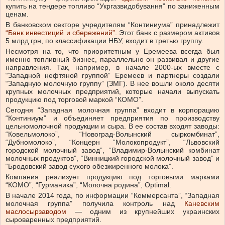
купить на тендере топливо “Укргазвидобування” по заниженным
ценам.
В банковском секторе учредителям “Континиума” принадлежит
“Банк инвестиций и сбережений”
. Этот банк с размером активов
5 млрд грн, по классификации НБУ, входит в третью группу.
Несмотря на то, что приоритетным у Еремеева всегда был
именно топливный бизнес, параллельно он развивал и другие
направления. Так, например, в начале 2000-ых вместе с
“Западной нефтяной группой” Еремеев и партнеры создали
“Западную молочную группу” (ЗМГ). В нее вошли около десяти
крупных молочных предприятий, которые начали выпускать
продукцию под торговой маркой “КОМО”.
Сегодня “Западная молочная группа” входит в корпорацию
“Континиум” и объединяет предприятия по производству
цельномолочной продукции и сыра. В ее состав входят заводы:
“Ковельмолоко”, “Новоград-Волынский сыркомбинат”,
“Дубномолоко”, “Концерн “Молокопродукт”, “Львовский
городской молочный завод”, “Владимир-Волынский комбинат
молочных продуктов”, “Винницкий городской молочный завод” и
“Бродовский завод сухого обезжиренного молока”.
Компания реализует продукцию под торговыми марками
“КОМО”, “Гурманика”, “Молочна родина”, Optimal.
В начале 2014 года, по информации “Коммерсанта”, “Западная
молочная группа” получила контроль над
Каневским
маслосырзаводом
— одним из крупнейших украинских
сыроваренных предприятий.