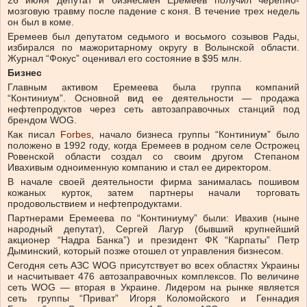
26 июня депутат и бизнесмен Еремеев получил черепно-
мозговую травму после падение с коня. В течение трех недель
он был в коме.
Еремеев был депутатом седьмого и восьмого созывов Рады,
избирался по мажоритарному округу в Волынской области.
Журнал “Фокус” оценивал его состояние в $95 млн.
Бизнес
Главным активом Еремеева была группа компаний
“Континиум”. Основной вид ее деятельности — продажа
нефтепродуктов через сеть автозаправочных станций под
брендом WOG.
Как писал
Forbes
, начало бизнеса группы “Континиум” было
положено в 1992 году, когда Еремеев в родном селе Острожец
Ровенской области создал со своим другом Степаном
Ивахивым одноименную компанию и стал ее директором.
В начале своей деятельности фирма занималась пошивом
кожаных курток, затем партнеры начали торговать
продовольствием и нефтепродуктами.
Партнерами Еремеева по “Континиуму” были: Ивахив (ныне
народный депутат), Сергей Лагур (бывший крупнейший
акционер “Надра Банка”) и президент ФК “Карпаты” Петр
Дыминский, который позже отошел от управления бизнесом.
Сегодня сеть АЗС WOG присутствует во всех областях Украины
и насчитывает 476 автозаправочных комплексов. По величине
сеть WOG — вторая в Украине. Лидером на рынке является
сеть группы “Приват” Игоря Коломойского и Геннадия