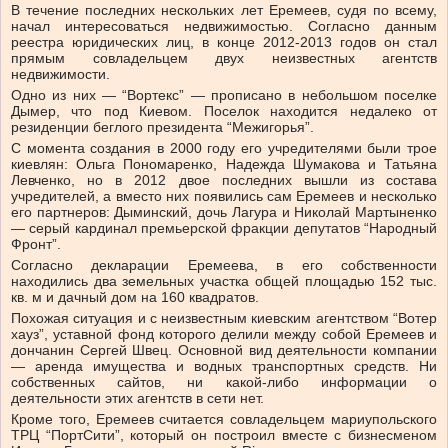
В течение последних нескольких лет Еремеев, судя по всему,
начал интересоваться недвижимостью. Согласно данным
реестра юридических лиц, в конце 2012-2013 годов он стал
прямым совладельцем двух неизвестных агентств
недвижимости.
Одно из них — “Вортекс” — прописано в небольшом поселке
Дымер, что под Киевом. Поселок находится недалеко от
резиденции беглого президента “Межигорья”.
С момента создания в 2000 году его учредителями были трое
киевлян: Ольга Пономаренко, Надежда Шумакова и Татьяна
Левченко, но в 2012 двое последних вышли из состава
учредителей, а вместо них появились сам Еремеев и несколько
его партнеров: Дыминский, дочь Лагура и Николай Мартыненко
— серый кардинал премьерской фракции депутатов “Народный
Фронт”.
Согласно декларации Еремеева, в его собственности
находились два земельных участка общей площадью 152 тыс.
кв. м и дачный дом на 160 квадратов.
Похожая ситуация и с неизвестным киевским агентством “Вотер
хауз”, уставной фонд которого делили между собой Еремеев и
дончанин Сергей Швец. Основной вид деятельности компании
— аренда имущества и водных транспортных средств. Ни
собственных сайтов, ни какой-либо информации о
деятельности этих агентств в сети нет.
Кроме того, Еремеев считается совладельцем мариупольского
ТРЦ “ПортСити”, который он построил вместе с бизнесменом