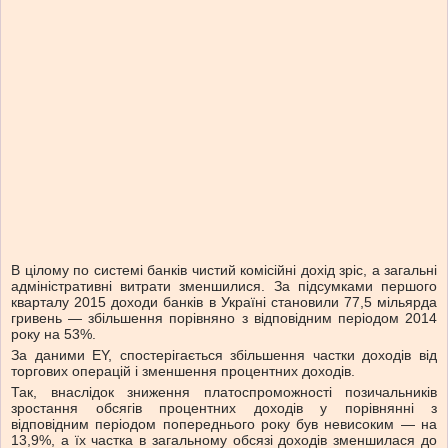
В цілому по системі банків чистий комісійні дохід зріс, а загальні
адміністративні витрати зменшилися. За підсумками першого
кварталу 2015 доходи банків в Україні становили 77,5 мільярда
гривень — збільшення порівняно з відповідним періодом 2014
року на 53%.
За даними EY, спостерігається збільшення частки доходів від
торгових операцій і зменшення процентних доходів.
Так, внаслідок зниження платоспроможності позичальників
зростання обсягів процентних доходів у порівнянні з
відповідним періодом попереднього року був невисоким — на
13,9%, а їх частка в загальному обсязі доходів зменшилася до