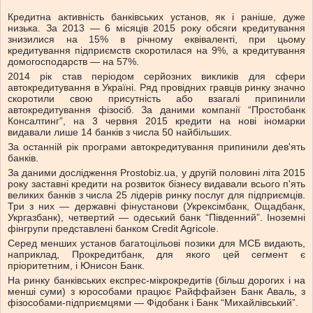
Кредитна активність банківських установ, як і раніше, дуже
низька. За 2013 — 6 місяців 2015 року обсяги кредитування
знизилися на 15% в річному еквіваленті, при цьому
кредитування підприємств скоротилася на 9%, а кредитування
домогосподарств — на 57%.
2014 рік став періодом серйозних викликів для сфери
автокредитування в Україні. Ряд провідних гравців ринку значно
скоротили свою присутність або взагалі припинили
автокредитування фізосіб. За даними компанії “Простобанк
Консалтинг”, на 3 червня 2015 кредити на нові іномарки
видавали лише 14 банків з числа 50 найбільших.
За останній рік програми автокредитування припинили дев'ять
банків.
За даними дослідження Prostobiz.ua, у другій половині літа 2015
року заставні кредити на розвиток бізнесу видавали всього п'ять
великих банків з числа 25 лідерів ринку послуг для підприємців.
Три з них — державні фінустанови (Укрексімбанк, Ощадбанк,
Укргазбанк), четвертий — одеський банк “Південний”. Іноземні
фінгрупи представлені банком Credit Agricole.
Серед менших установ багатоцільові позики для МСБ видають,
наприклад, Прокредитбанк, для якого цей сегмент є
пріоритетним, і Юнисон Банк.
На ринку банківських експрес-мікрокредитів (більш дорогих і на
менші суми) з юрособами працює Райффайзен Банк Аваль, з
фізособами-підприємцями — Фідобанк і Банк “Михайлівський”.