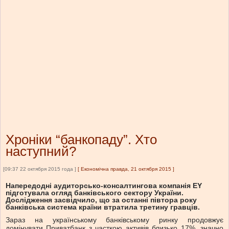
Хроніки “банкопаду”. Хто
наступний?
[09:37 22 октября 2015 года ]
[
Економічна правда, 21 октября 2015
]
Напередодні аудиторсько-консалтингова компанія EY
підготувала огляд банківського сектору України.
Дослідження засвідчило, що за останні півтора року
банківська система країни втратила третину гравців.
Зараз на українському банківському ринку продовжує
домінувати Приватбанк з часткою активів близько 17%, значно