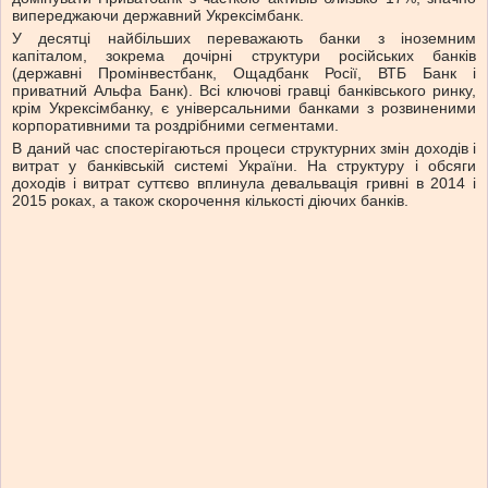
випереджаючи державний Укрексімбанк.
У десятці найбільших переважають банки з іноземним
капіталом, зокрема дочірні структури російських банків
(державні Промінвестбанк, Ощадбанк Росії, ВТБ Банк і
приватний Альфа Банк). Всі ключові гравці банківського ринку,
крім Укрексімбанку, є універсальними банками з розвиненими
корпоративними та роздрібними сегментами.
В даний час спостерігаються процеси структурних змін доходів і
витрат у банківській системі України. На структуру і обсяги
доходів і витрат суттєво вплинула девальвація гривні в 2014 і
2015 роках, а також скорочення кількості діючих банків.