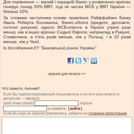
Для порівняння — малий і середній бізнес у розвинених країнах
генерує понад 50% ВВП, тоді як частка МСБ у ВВП України —
близько 10%.
За словами заступника голови правління Райффайзен Банку
Аваль Роберта Коссманна, бізнес-обсяги (кредити, депозити,
поточні рахунки) одного МСБ-клієнта в Україні утричі рази
менші, ніж в інших країнах Східної Європи, наприклад в Румунії,
Словаччини, в п'ять разів менше, ніж у Польщі, і в 10 разів
менше, ніж у Чехії.
Із дослідження EY “Банківський ринок України”
версия для печати >>
Что скажете, Аноним?
Если Вы зарегистрированный пользователь и хотите участвовать в
дискуссии — введите
свой логин (email)
, пароль
и нажмите
| войти |
.
Если Вы еще не зарегистрировались, зайдите на
страницу регистрации
.