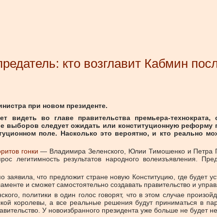
предатель: кто возглавит Кабмин пос
инистра при новом президенте.
ет видеть во главе правительства премьера-технократа,
сле выборов следует ожидать или конституционную реформу 
уционном поле. Насколько это вероятно, и кто реально мо
ритов гонки
— Владимира Зеленского, Юлии Тимошенко и Петра 
прос легитимность результатов народного волеизъявления. Пр
 заявила, что предложит стране новую Конституцию, где будет ус
аменте и сможет самостоятельно создавать правительство и управ
ого, политики в один голос говорят, что в этом случае произо
анской королевы, а все реальные решения будут приниматься в п
авительство. У новоизбранного президента уже больше не будет не