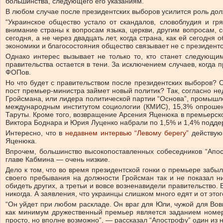
большинства, следующего его указаниям.
В любом случае после президентских выборов усилится роль до
“Украинское общество устало от скандалов, словоблудия и гр
внимание страны к вопросам языка, церкви, другим вопросам,
сегодня, а не через двадцать лет, когда страна, как ей сегод
экономики и благосостояния общество связывает не с президент
Однако интерес вызывает не только то, кто станет следующи
правительства остается в тени. За исключением случаев, когд
ФОПов.
Но что будет с правительством после президентских выборов? 
пост премьер-министра займет новый политик? Так, согласно н
Гройсмана, или лидера политической партии “Основа”, промышле
международным институтом социологии (КМИС), 15,3% опроше
Таруты. Кроме того,
возвращение Арсения Яценюка в премьерско
Виктора Боднара и Юрия Луценко набрали по 1,5% и 1,4% подде
Интересно, что в
недавнем интервью “Левому берегу”
действующ
Яценюка.
Впрочем, большинство высокопоставленных собеседников “Апост
главе Кабмина — очень низкие.
Дело к том, что во время президентской гонки о премьере забыл
своего пребывания на должности Гройсман так и не показал н
обидеть других, а третьи и вовсе возненавидели правительство
никогда. А заявления, что украинцы слишком много едят и от это
“Он уйдет при любом раскладе. Он враг для Юли, чужой для Вовы
как минимум дружественный премьер является заданием номер 
просто, но вполне возможно”, — рассказал “Апострофу” один из