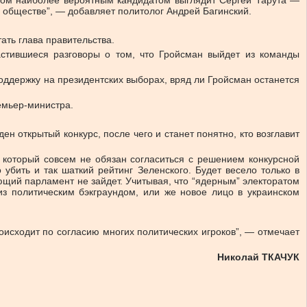
ином наиболее вероятным кандидатом выглядит Сергей Тарута —
 обществе”, — добавляет политолог Андрей Багинский.
ать глава правительства.
стившиеся разговоры о том, что Гройсман выйдет из команды
ддержку на президентских выборах, вряд ли Гройсман останется
емьер-министра.
н открытый конкурс, после чего и станет понятно, кто возглавит
 который совсем не обязан согласиться с решением конкурсной
убить и так шаткий рейтинг Зеленского. Будет весело только в
ующий парламент не зайдет. Учитывая, что “ядерным” электоратом
 из политическим бэкграундом, или же новое лицо в украинском
оисходит по согласию многих политических игроков”, — отмечает
Николай ТКАЧУК