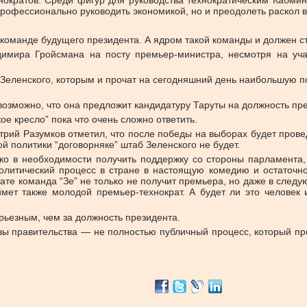
хнократов. Среди фигур для руководства технократическим Кабм
рофессионально руководить экономикой, но и преодолеть раскол в
команде будущего президента. А ядром такой команды и должен ст
димира Гройсмана на посту премьер-министра, несмотря на уча
Зеленского, которым и прочат на сегодняшний день наибольшую по
возможно, что она предложит кандидатуру Таруты на должность пр
ое кресло” пока что очень сложно ответить.
рий Разумков отметил, что после победы на выборах будет проведе
ой политики “договорняке” штаб Зеленского не будет.
ко в необходимости получить поддержку со стороны парламента,
литический процесс в стране в настоящую комедию и остаточно 
тате команда “Зе” не только не получит премьера, но даже в след
ймет также молодой премьер-технократ. А будет ли это человек
рьезным, чем за должность президента.
вы правительства — не полностью публичный процесс, который пр