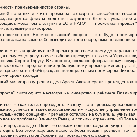
лжности премьер-министра страны.
язной политики и хочет премьера-технократа, способного восста
 создающим конфликты, долго не получиться. Людям нужна работа
ня обещают, может быть вступит в ЕС и НАТО”, — прокомментирова
ом, а премьер-министром.
м президентом. Не менее важный вопрос — кто будет премьер-
а правительство само себя выводит из тени очередным повышение
Останется ли действующий премьер на своем посту до парламент
едавнему соцопросу, после выборов президента жители Украины в
нника Сергея Таруту. В частности,
согласно февральскому всеукр
нных отдают предпочтение действующему премьер-министру, а 
е кресло хотят 4,6% граждан, потенциальным премьером Виктора 
ржки среди граждан.
ий министр внутренних дел Арсен Аваков среди претендентов на
рофа” считают, что несмотря на лидерство в рейтинге Владимир
и все. Но как только президента изберут, то и Гройсману вспомн
икаких успехов в задекларированном им искусстве управления г
. Большинство обещаний премьера остались на бумаге, а, учитывая
го все их проблемы (министр Рева), и попытки ограничить ФОПов н
 и предатель для Пети. Не совсем понятно, когда он уйдет — в а
один. Без этого парламентские выборы новый президент точно 
 народных депутатов Украины из провластной фракции.