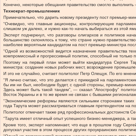
Конечно, некоторые обещания правительство смогло выполнить
Технократ-промышленник
Примечательно, что дарить новому президенту пост премьер-мин
“Очевидно, что главные акционеры, контролирующие парламен
слишком уж далеко, и нужно как-то начать выбираться из этой ям
Эксперт подчеркнул, что разговоры олигархов и политиков нача
большинство склонялось к тому, что стране нужно правительств
наиболее вероятным кандидатом на пост премьер-министра после
“Одной из возможностей видится назначение правительства те
компромиссный и прогрессивный политик, способный не только п
Поэтому на первый план может выйти кандидатура Сергея Та
министра: создание новых рабочих мест, возрождение промышле
И это не случайно, считает политолог Петр Олещук. По его мнен
“Я лично считаю, что это делается с прикидкой на парламентск
бы им ни был, необходим будет, с одной стороны, премьер-минист
Здесь может быть такой тандем”, — сказал “Апострофу” политол
Восток Украины и в то же время не связан с бывшими регионалам
“Экономические реформы являются сильными сторонами таких п
года Тарута может рассматриваться главным претендентом на по
Политолог отмечает также ряд профессиональных достоинств Се
“Тарута имеет отличный опыт успешного бизнес-менеджера, а т
Кроме того, эксперт напоминает, что еще в прошлом году Серге
допускал участие в этом процессе других проукраинских политиче