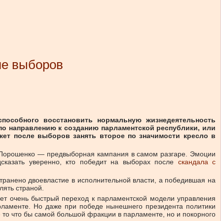
ле выборов
 способного восстановить нормальную жизнедеятельность
по направлению к созданию парламентской республики, или
жет после выборов занять второе по значимости кресло в
Порошенко — предвыборная кампания в самом разгаре. Эмоции
едсказать уверенно, кто победит на выборах после
скандала с
транено двоевластие в исполнительной власти, а победившая на
лять страной.
йдет очень быстрый переход к парламентской модели управления
арламенте. Но даже при победе нынешнего президента политики
 то что бы самой большой фракции в парламенте, но и покорного