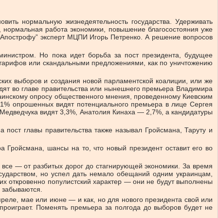
новить нормальную жизнедеятельность государства. Удерживать
, нормальная работа экономики, повышение благосостояния уже
л “Апострофу” эксперт МЦПИ Игорь Петренко. А решение вопросов
министром. Но пока идет борьба за пост президента, будущее
м тарифов или скандальными предложениями, как по уничтожению
ских выборов и создания новой парламентской коалиции, или же
идят во главе правительства или нынешнего премьера Владимира
аинскому опросу общественного мнения, проведенному Киевским
5,1% опрошенных видят
потенциального премьера в лице Сергея
Медведчука видят 3,3%, Анатолия Кинаха — 2,7%, а кандидатуры
 пост главы правительства также называл Гройсмана, Таруту и
а Гройсмана, шансы на то, что новый президент оставит его во
ят все — от разбитых дорог до стагнирующей экономики. За время
осударством, но успел дать немало обещаний одним украинцам,
 их откровенно популистский характер — они не будут выполнены
е забываются.
преле, мае или июне — и как, но для нового президента свой или
проиграет. Поменять премьера за полгода до выборов будет не