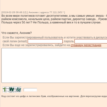
[2019-02-28 09:48:12] [ Аноним с адреса 77.111.245.* ]
Во всем мире политиков готовят десятилетиями, а мы самые умные: вчера - б
райком комсомола, начальник цеха, райком партии, директор завода... Руковод
Польша через 50 лет? Не Польша, а каменный век и то в лучшем случае.
Что скажете, Аноним?
Если Вы зарегистрированный пользователь и хотите участвовать в дискусс
свой логин (email)
, пароль
Если Вы еще не зарегистрировались, зайдите на
страницу регистрации
.
Код состоит из цифр и латинских букв, изображенных на картинке. Для перезагрузки кода