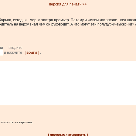
версия для печати >>
арыга, сегодня - мер, а завтра премьер. Потому и живем как в жопе - вся шва
итель на верху знал чем он руководит. А что могут эти полудурки-выскочки? А 
ии — введите
и нажмите
| войти |
.
 кликните на картинке.
| прокомментировать |