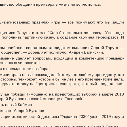
ьшинство обещаний премьера
в жизнь не воплотились.
 цивилизованных правилах игры — все понимают, что мы зашли
циативе Таруты в отеле “Хаятт” несколько лет назад. Уже тогда
 пополнить партийную казну, а создание кабмина технократов. И
ином наиболее вероятным кандидатом выглядит Сергей Тарута —
 обществе”, — добавляет политолог Андрей Багинский.
имание уделяет вопросам, входящим в компетенцию премьер-
ственных чиновников.
я в президентских выборах.
министра в новых раскладах. Потому что любому президенту, кто
стороны, технократ, который бы не лез в его президентские дела.
сделать ставку на “центриста технократа, который представляет
случае победы Тимошенко на предстоящих выборах в марте 2019
рей Бузаров на своей странице в Facebook.
ть новый Кабмин.
мечает Андрей Бузаров.
зации экономической доктрины “Украина 2030” уже в 2019 году и