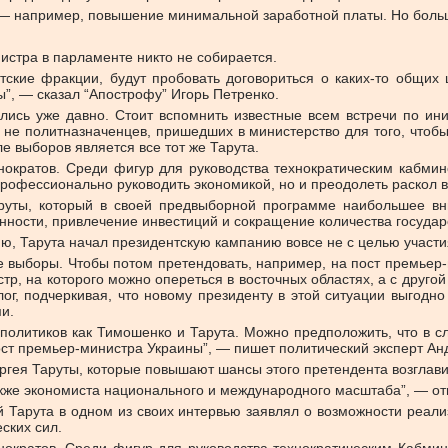
 — например, повышение минимальной заработной платы. Но бол
истра в парламенте никто не собирается.
тские фракции, будут пробовать договориться о каких-то общих
ы”, — сказал “Апострофу” Игорь Петренко.
лись уже давно. Стоит вспомнить известные всем встречи по ини
о не политназначенцев, пришедших в министерство для того, чтобы
 выборов является все тот же Тарута.
хнократов. Среди фигур для руководства технократическим кабм
рофессионально руководить экономикой, но и преодолеть раскол в
руты, который
в своей предвыборной программе наибольшее вн
нности, привлечение инвестиций и сокращение количества государ
ию, Тарута начал президентскую кампанию вовсе не с целью участи
ие выборы. Чтобы потом претендовать, например, на пост премьер-
р, на которого можно опереться в восточных областях, а с другой 
ог, подчеркивая, что новому президенту в этой ситуации выгодно 
и.
олитиков как Тимошенко и Тарута. Можно предположить, что в 
ст премьер-министра Украины”, — пишет политический эксперт Анд
ргея Таруты, которые повышают шансы этого претендента возглави
акже экономиста национального и международного масштаба”, — от
й Тарута в одном из своих интервью заявлял о возможности реали
ских сил.