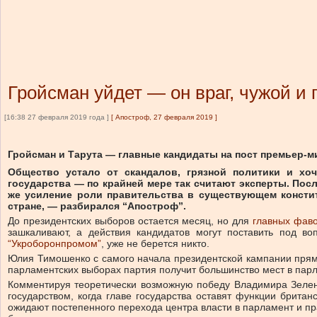
Гройсман уйдет — он враг, чужой и 
[16:38 27 февраля 2019 года ]
[
Апостроф, 27 февраля 2019
]
Гройсман и Тарута — главные кандидаты на пост премьер-м
Общество устало от скандалов, грязной политики и хоч
государства — по крайней мере так считают эксперты. По
же усиление роли правительства в существующем констит
стране, — разбирался “Апостроф”.
До президентских выборов остается месяц, но для
главных фаво
зашкаливают, а действия кандидатов могут поставить под во
“Укроборонпромом”
, уже не берется никто.
Юлия Тимошенко с самого начала президентской кампании прямо
парламентских выборах партия получит большинство мест в парл
Комментируя теоретически возможную победу Владимира Зеленск
государством, когда главе государства оставят функции брит
ожидают постепенного перехода центра власти в парламент и пр