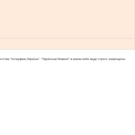
тва "Iнтерфакс-Україна", "Українськi Новини" в каком-либо виде строго запрещены