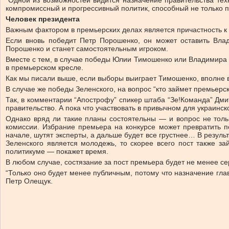
“Одной из возможностей видится назначение правительства те
компромиссный и прогрессивный политик, способный не только п
Человек президента
Важным фактором в премьерских делах является причастность к 
Е
сли вновь победит Петр Порошенко, он может оставить Вла
Порошенко и станет самостоятельным игроком.
Вместе с тем, в случае победы Юлии Тимошенко или Владимира 
в премьерском кресле.
Как мы писали выше, если выборы выиграет Тимошенко, вполне 
В случае же победы Зеленского, на вопрос “кто займет премьерск
Так, в комментарии “Апострофу” спикер штаба “Зе!Команда” Дмит
правительство. А пока что участвовать в привычном для украинск
Однако вряд ли такие планы состоятельны — и вопрос не толь
комиссии. Избрание премьера на конкурсе может превратить по
начале, шутят эксперты, а дальше будет все грустнее… В резуль
Зеленского является молодежь, то скорее всего пост также за
политикуме — покажет время.
В любом случае, состязание за пост премьера будет не менее се
“Только оно будет менее публичным, потому что назначение гла
Петр Олещук.