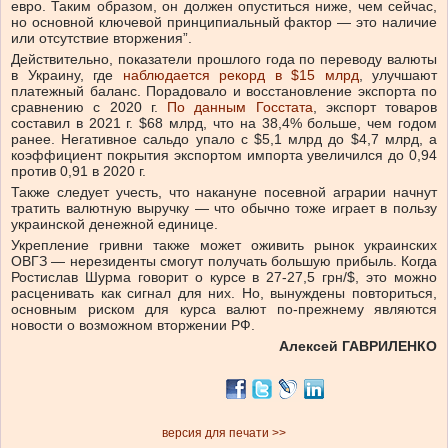
евро. Таким образом, он должен опуститься ниже, чем сейчас,
но основной ключевой принципиальный фактор — это наличие
или отсутствие вторжения”.
Действительно, показатели прошлого года по переводу валюты
в Украину, где
наблюдается рекорд в $15 млрд
, улучшают
платежный баланс. Порадовало и восстановление экспорта по
сравнению с 2020 г.
По данным Госстата
, экспорт товаров
составил в 2021 г. $68 млрд, что на 38,4% больше, чем годом
ранее. Негативное сальдо упало с $5,1 млрд до $4,7 млрд, а
коэффициент покрытия экспортом импорта увеличился до 0,94
против 0,91 в 2020 г.
Также следует учесть, что накануне посевной аграрии начнут
тратить валютную выручку — что обычно тоже играет в пользу
украинской денежной единице.
Укрепление гривни также может оживить рынок украинских
ОВГЗ — нерезиденты смогут получать большую прибыль. Когда
Ростислав Шурма говорит о курсе в 27-27,5 грн/$, это можно
расценивать как сигнал для них. Но, вынуждены повториться,
основным риском для курса валют по-прежнему являются
новости о возможном вторжении РФ.
Алексей ГАВРИЛЕНКО
версия для печати >>