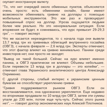
скупает иностранную валюту.
“То, что нет очередей около обменных пунктов, объясняется
очень просто: есть обменники онлайн, банки имеют
возможности обменивать гривню на доллары с помощью
мобильных инструментов. Это как раз и провоцирует
повышенный спрос на доллар. Угроза ощущается людьми
более чем реально. Но это ненормальная ситуация. Если
вторжения не будет, я сомневаюсь, что курс превысит 29-29,3
грн”, — говорит эксперт.
Что же касается нерезидентов, то с начала года они вывели
13,7 млрд грн из гривневых облигаций внутреннего госзайма
(ОВГЗ), с начала февраля — 2,6 млрд грн. Эксперты отмечают,
что этот фактор влияет на гривню минимально. Паники среди
инвесторов нет, они просто не заходят.
“Вывод не такой большой. Сейчас на курс влияет именно
паника, а ОВГЗ практически не влияют. Объемы небольшие.
Если перевести 13 млрд грн в доллары — это копейки”, —
отмечает глава Украинского аналитического центра Александр
Охрименко.
С другой стороны, слабый интерес к украинским ценным
бумагам не способствует укреплению гривни.
“Гривня поддерживается рынком ОВГЗ. Если он
восстанавливается, она однозначно укрепляется. Еще недавно
по вторникам продавали по 10 млрд грн ОВГЗ, затем эти суммы
упали до 230 млн, потом еще чуть-чуть. Сейчас этого рынка
нет”, — говорит доктор экономических наук Алексей Плотников.