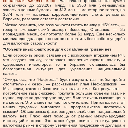
составляли $30,941 млрд
. На начало февраля эта сумма
сократилась до $29,287 млрд. На $968 млн уменьшились
запасы в ценных бумагах, на $13 млн — монетарное золото, на
$674 млн — наличка, корреспондентские счета, депозиты.
Впрочем, резервов остается достаточно.
“Можно отменить, что возможности гасить панику у НБУ есть, —
говорит экономический эксперт Всеволод Степанюк. — За
прошедший месяц он потратил более $1 млрд. Еще несколько
миллиардов долларов он сможет потратить без особого ущерба
для валютной стабильности”.
“Объективных факторов для ослабления гривни нет”
Если отбросить риски, связанные с возможным вторжением РФ,
что создает панику, заставляет население скупать валюту и
сдерживает инвесторов, то в Украине складывалась бы
благоприятная ситуация для укрепления национальной
валюты.
“Ожидалось, что “Нафтогаз” будет закупать газ, чтобы пройти
отопительный сезон, — рассказывает Илья Несходовский. —
Мы видим, какая сейчас очень теплая зима. Как результат —
потребление газа снижено, покупать большие объемы газа не
нужно, спрос на доллар уже падает. В мире очень высокая цена
на металл. Это влияет на нас положительно. Приток валюты от
наших трудовых мигрантов и программистов достаточно
высокий. Объективных факторов для ослабления национальной
валюты нет. Плюс идет помощь от разных международных
институций и стран. Это также будет влиять на ситуацию на
валютном рынке в сторону увеличения предложения доллара и