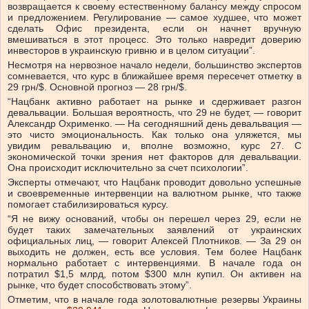
возвращается к своему естественному балансу между спросом
и предложением. Регулирование — самое худшее, что может
сделать Офис президента, если он начнет вручную
вмешиваться в этот процесс. Это только навредит доверию
инвесторов в украинскую гривню и в целом ситуации”.
Несмотря на нервозное начало недели, большинство экспертов
сомневается, что курс в ближайшее время пересечет отметку в
29 грн/$. Основной прогноз — 28 грн/$.
“Нацбанк активно работает на рынке и сдерживает разгон
девальвации. Большая вероятность, что 29 не будет, — говорит
Александр Охрименко. — На сегодняшний день девальвация —
это чисто эмоциональность. Как только она уляжется, мы
увидим ревальвацию и, вполне возможно, курс 27. С
экономической точки зрения нет факторов для девальвации.
Она происходит исключительно за счет психологии”.
Эксперты отмечают, что Нацбанк проводит довольно успешные
и своевременные интервенции на валютном рынке, что также
помогает стабилизироваться курсу.
“Я не вижу оснований, чтобы он перешел через 29, если не
будет таких замечательных заявлений от украинских
официальных лиц, — говорит Алексей Плотников. — За 29 он
выходить не должен, есть все условия. Тем более Нацбанк
нормально работает с интервенциями. В начале года он
потратил $1,5 млрд, потом $300 млн купил. Он активен на
рынке, что будет способствовать этому”.
Отметим, что в начале года золотовалютные резервы Украины