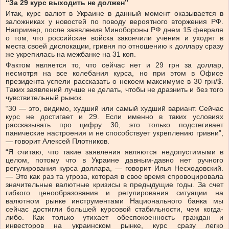
“За 29 курс выходить не должен”
Итак, курс валют в Украине в данный момент оказывается в
заложниках у новостей по поводу вероятного вторжения РФ.
Например, после заявления Минобороны РФ днем 15 февраля
о том, что российские войска закончили учения и уходят в
места своей дислокации, гривня по отношению к доллару сразу
же укрепилась на межбанке на 31 коп.
Фактом является то, что сейчас нет и 29 грн за доллар,
несмотря на все колебания курса, но при этом в Офисе
президента успели рассказать о некоем максимуме в 30 грн/$.
Таких заявлений лучше не делать, чтобы не дразнить и без того
чувствительный рынок.
“30 — это, видимо, худший или самый худший вариант. Сейчас
курс не достигает и 29. Если именно в таких условиях
рассказывать про цифру 30, это только подстегивает
панические настроения и не способствует укреплению гривни”,
— говорит Алексей Плотников.
“Я считаю, что такие заявления являются недопустимыми в
целом, потому что в Украине давным-давно нет ручного
регулирования курса доллара, — говорит Илья Несходовский.
— Это как раз та угроза, которая в свое время спровоцировала
значительные валютные кризисы в предыдущие годы. За счет
гибкого ценообразования и регулирования ситуации на
валютном рынке инструментами Национального банка мы
сейчас достигли большей курсовой стабильности, чем когда-
либо. Как только утихает обеспокоенность граждан и
инвесторов на украинском рынке, курс сразу легко