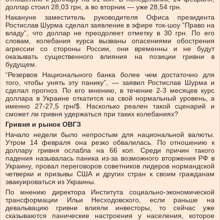
доллар стоил 28,03 грн, а во вторник — уже 28,54 грн.
Накануне заместитель руководителя Офиса президента
Ростислав Шурма сделал заявление в эфире ток-шоу “Право на
владу”, что доллар не преодолеет отметку в 30 грн. По его
словам, колебания курса вызваны опасениями обострения
агрессии со стороны России, они временны и не будут
оказывать существенного влияния на позиции гривни в
будущем.
“Резервов Национального банка более чем достаточно для
того, чтобы унять эту панику”, — заявил Ростислав Шурма и
сделал прогноз. По его мнению, в течение 2-3 месяцев курс
доллара в Украине откатится на свой нормальный уровень, а
именно 27-27,5 грн/$. Насколько реален такой сценарий и
сможет ли гривня удержаться при таких колебаниях?
Гривня и рынок ОВГЗ
Начало недели было непростым для национальной валюты.
Утром 14 февраля она резко обвалилась. По отношению к
доллару гривня ослабла на 66 коп. Среди причин такого
падения называлась паника из-за возможного вторжения РФ в
Украину, провал переговоров советников лидеров нормандской
четверки и призывы США и других стран к своим гражданам
эвакуироваться из Украины.
По мнению директора Института социально-экономической
трансформации Ильи Несходовского, если раньше на
девальвацию гривни влияли инвесторы, то сейчас уже
сказываются панические настроения у населения, которое