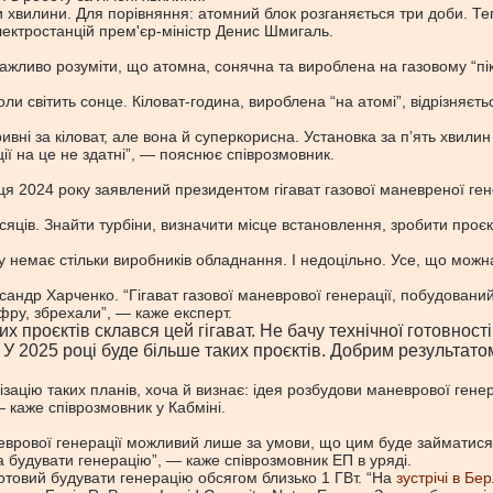
 хвилини. Для порівняння: атомний блок розганяється три доби. Тепл
лектростанцій прем'єр-міністр Денис Шмигаль.
жливо розуміти, що атомна, сонячна та вироблена на газовому “піке
ли світить сонце. Кіловат-година, вироблена “на атомі”, відрізняєть
 гривні за кіловат, але вона й суперкорисна. Установка за пʼять хви
ії на це не здатні”, — пояснює співрозмовник.
ця 2024 року заявлений президентом гігават газової маневреної ге
сяців. Знайти турбіни, визначити місце встановлення, зробити проє
ку немає стільки виробників обладнання. І недоцільно. Усе, що мо
андр Харченко. “Гігават газової маневрової генерації, побудовани
ру, збрехали”, — каже експерт.
ких проєктів склався цей гігават. Не бачу технічної готовно
 У 2025 році буде більше таких проєктів. Добрим результат
ізацію таких планів, хоча й визнає: ідея розбудови маневрової ген
 каже співрозмовник у Кабміні.
неврової генерації можливий лише за умови, що цим буде займатися
а будувати генерацію”, — каже співрозмовник ЕП в уряді.
отовий будувати генерацію обсягом близько 1 ГВт. “На
зустрічі в Бер