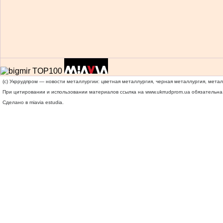
(c) Укррудпром — новости металлургии: цветная металлургия, черная металлургия, мета
При цитировании и использовании материалов ссылка на
www.ukrrudprom.ua
обязательна.
Сделано в miavia estudia.