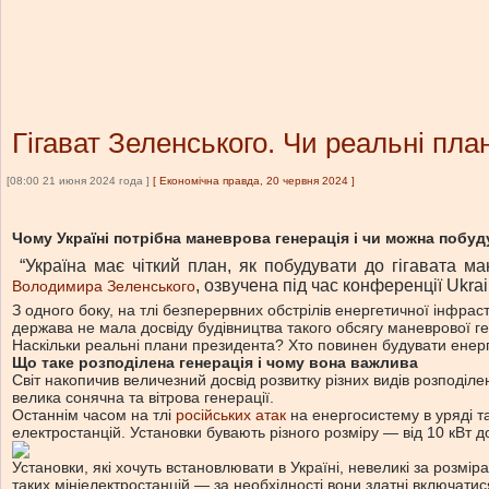
Гігават Зеленського. Чи реальні пла
[08:00 21 июня 2024 года ]
[
Економічна правда, 20 червня 2024
]
Чому Україні потрібна маневрова генерація і чи можна побуд
“Україна має чіткий план, як побудувати до гігавата м
, озвучена під час конференції Ukr
Володимира Зеленського
З одного боку, на тлі безперервних обстрілів енергетичної інфра
держава не мала досвіду будівництва такого обсягу маневрової гене
Наскільки реальні плани президента? Хто повинен будувати енерге
Що таке розподілена генерація і чому вона важлива
Світ накопичив величезний досвід розвитку різних видів розподілено
велика сонячна та вітрова генерації.
Останнім часом на тлі
російських атак
на енергосистему в уряді т
електростанцій. Установки бувають різного розміру — від 10 кВт д
Установки, які хочуть встановлювати в Україні, невеликі за розмі
таких мініелектростанцій — за необхідності вони здатні включатися