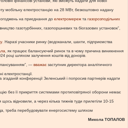
головні фінансові установи, які зможуть надати для нової
оту мобільну електростанцію на 28 МВт, безкоштовно надану
и погоджень на приєднання до
електромереж
та
газорозподільних
вництво газотурбінних, газопоршневих та біогазових установок”,
ку
. Наразі учасники ринку (водоканали, шахти, підприємства
ала
, як працює балансуючий ринок та в чому причина виникнення
24 році шляхом залучення коштів від донорів.
 балансуванням”, —
вважає
заступник директора аналітичного
і електростанції.
на згаданій конференції Зеленський і попросив партнерів надати
цію без її прикриття системами протиповітряної оборони немає
 щось відновили, а через кілька тижнів туди прилетіли 10-15
сіда, треба перебудовувати енергосистему шляхом
Микола ТОПАЛОВ