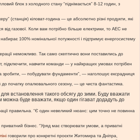
овий блок з холодного стану “піднімається” 8-12 годин, з
ру” (станція) кіловат-година — це абсолютно різні продукти, які
ся від газової. Коли вам потрібно більше електрики, то АЕС не
лин набирає 100% номінальної потужності і підтримує енергосистему
нерації неможливо. Так само скептично вони поставились до
кт, підключити, навчити команди — у найкращих умовах потрібен
жна зробити, — побудувати фундаменти”, — наголошує ексрадниця
й до початку опалювального сезону, — це чиста фантастика.
сті для встановлення такого обсягу до зими. Буду вважати
ом можна буде вважати, якщо один гігават додадуть до
ерації правильна. “Є один невеликий нюанс: цим точно не повинна
 приватний бізнес. “Уряд має створювати умови, а приватні
ліні
говорили про конкретні проєкти Житомира та Дніпра,