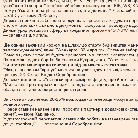
українських компаній ОККО, МХП, BGV, “Епіцентр”, ЕРУ та міжнарод
української генерації необхідний обсяг фінансування: EIB, WB, Kf
Чому обʼєкти генерації не повинна зводити держава? Яскравий пр
USAID у лютому 2023 року.
Держава повинна забезпечити окупність проєктів і ліквідувати п
систем
, зменшила кількість документів і скасувала процедуру відв
Днями уряд розширив сферу дії кредитної
програми “5-7-9%”
на г
— запевнив Шмигаль.
Ще одним важливим кроком на шляху до старту будівництва мане
теплокомуненерго) винні “Укренерго” 32 млрд грн. Остання забор
Саме в цьому сегменті будуть працювати маневрові електростанц
багатомільярдних боргів. За словами Кудрицького, “Укренерго”
пл
Чи врятує маневрова генерація від вимкнень електрики
“Якщо під словом “врятує” мається на увазі відсутність відключен
центру DiXi Group Богдан Серебренніков.
До зими питання стоїть тільки про розмір дефіциту, про його пов
“Ми повинні реалізувати швидке та недороге відновлення всіх енер
обладнання для електростанцій та гроші.
За словами Харченка, 20-25% пошкодженої генерації можуть запр
жодного сенсу.
“Треба ставити наявне ППО, просити в партнерів додаткові системи
ракет”, — каже Харченко.
У довгостроковій перспективі ставку слід робити на маневрену г
децентралізації”, — переконаний Серебренніков.