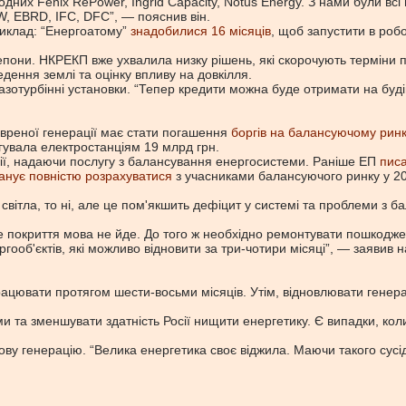
них Fenix RePower, Ingrid Capacity, Notus Energy. З нами були всі 
W, EBRD, IFC, DFC”, — пояснив він.
иклад: “Енергоатому”
знадобилися 16 місяців
, щоб запустити в роб
ерепони. НКРЕКП вже ухвалила низку рішень, які скорочують термін
едення землі та оцінку впливу на довкілля.
азотурбінні установки. “Тепер кредити можна буде отримати на буді
вреної генерації має стати погашення
боргів на балансуючому рин
гувала електростанціям 19 млрд грн.
ії, надаючи послугу з балансування енергосистеми. Раніше ЕП
пис
анує повністю розрахуватися
з учасниками балансуючого ринку у 20
ь світла, то ні, але це пом'якшить дефіцит у системі та проблеми з
не покриття мова не йде. До того ж необхідно ремонтувати пошкоджен
гооб'єктів, які можливо відновити за три-чотири місяці”, — заявив 
ацювати протягом шести-восьми місяців. Утім, відновлювати генера
 та зменшувати здатність Росії нищити енергетику. Є випадки, коли
азову генерацію. “Велика енергетика своє віджила. Маючи такого су