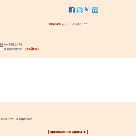
версия для печати >>
ии — введите
и нажмите
| войти |
.
 кликните на картинке.
| прокомментировать |