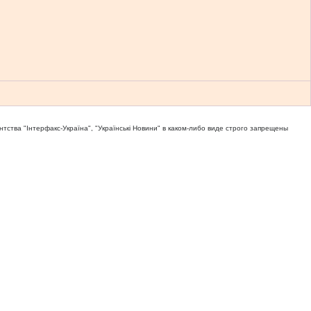
тва "Iнтерфакс-Україна", "Українськi Новини" в каком-либо виде строго запрещены