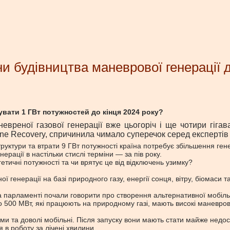
ни будівництва маневрової генерації 
увати 1 ГВт потужностей до кінця 2024 року?
аневреної газової генерації вже цьогоріч і ще чотири гіг
aine Recovery, спричинила чимало суперечок серед експертів
структури та втрати 9 ГВт потужності країна потребує збільшення г
рації в настільки стислі терміни — за пів року.
тичні потужності та чи врятує це від відключень узимку?
ї генерації на базі природного газу, енергії сонця, вітру, біомаси та
а парламенті почали говорити про створення альтернативної мобільн
о 500 МВт, які працюють на природному газі, мають високі маневрові
рами та доволі мобільні. Після запуску вони мають стати майже нед
 в роботу за лічені хвилини.