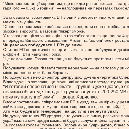
“Мініелектростанції хороші тим, що швидко розганяються — за три
гарячого — 0,5-1,5 години”, — наголошував на перевагах таких е
За словами співрозмовника ЕП в одній з енергетичних компаній, ва
мають різну цінність.
“Сонячна електрика виробляється не тоді, коли вона потрібна, а ко
зможе її виробити, а газовий “пікер” зможе.
У газової станції за чинних цін на газ собівартість вища: понад 4
в період найбільшого споживання. Атомні та “зелені” електростанц
Чи реально побудувати 1 ГВт до зими
Опитані ЕП енергетичні експерти вважають, що побудувати до кін
цифри 4 ГВт в найближчі роки.
“Це неможливо. Газова генерація не будується протягом шести мі
рік.
Побудувати чотири гігавати також нереально — на світовому рин
міністра енергетики Лана Зеркаль.
Погоджується з нею директор центру досліджень енергетики Олекс
Відповідально заявляю, що люди, які написали президенту цю циф
“Я готовий сперечатися і чекати 1 грудня. Дуже цікаво, з я
великим обсягом, якщо до 1 грудня запустять 200-250 МВт.
початку наступної зими”, — додає Харченко.
Високопоставлений співрозмовник ЕП в уряді теж не вірить у реал
займатися держава, тому що нічого хорошого з цього не вийде”, —
Хто має будувати генерацію і на що слід звернути увагу
На думку опитаних ЕП урядовців та учасників ринку, розвиток ма
українські та міжнародні компанії будуть залучати фінансування т
За словами голови “Укренерго” Володимира Кудрицького, бізнес г