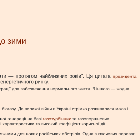
до зими
авати — протягом найближчих років”. Ця цитата
президента
 енергетичного ринку.
енерації для забезпечення нормального життя. З іншого — жодна
 біогазу. До великої війни в Україні стрімко розвивалися мала і
ої генерації на базі
газотурбінних
та газопоршневих
 характеристики та високий коефіцієнт корисної дії.
осяжними для нових російських обстрілів. Одна з ключових переваг