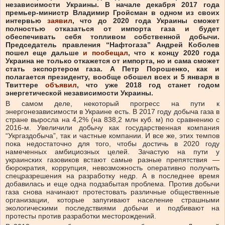
независимости Украины. В начале декабря 2017 года
премьер-министр Владимир Гройсман в одном из своих
интервью
заявил
, что до 2020 года Украины сможет
полностью отказаться от импорта газа и будет
обеспечивать себя топливом собственной добычи.
Председатель правления “Нафтогаза” Андрей Коболев
пошел еще дальше
и пообещал
, что к концу 2020 года
Украина не только откажется от импорта, но и сама сможет
стать экспортером газа. А Петр Порошенко, как и
полагается президенту, вообще обошел всех и 5 января в
Твиттере
объявил
, что уже 2018 год станет годом
энергетической независимости Украины.
В самом деле, некоторый прогресс на пути к
энергонезависимости в Украине есть. В 2017 году добыча газа в
стране выросла на 4,2% (на 838,2 млн куб. м) по сравнению с
2016-м. Увеличили добычу как государственная компания
“Укргаздобыча”, так и частные компании. И все же, этих темпов
пока недостаточно для того, чтобы достичь в 2020 году
намеченных амбициозных целей. Зачастую на пути у
украинских газовиков встают самые разные препятствия —
бюрократия, коррупция, невозможность оперативно получить
спецразрешения на разработку недр. А в последнее время
добавилась и еще одна подзабытая проблема. Против добычи
газа снова начинают протестовать различные общественные
организации, которые запугивают население страшными
экологическими последствиями добычи и подбивают на
протесты против разработки месторождений.