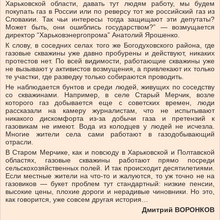
Харьковской области, давать тут людям работу, мы будем
покупать газ в России или по реверсу тот же российский газ из
Словакии. Так чьи интересы тогда защищают эти депутаты?
Может быть, они ошиблись государством?” — возмущается
директор “Харьковэнергопрома” Анатолий Ярошенко.
К слову, в соседних селах того же Богодуховского района, где
газовые скважины уже давно пробурены и действуют, никаких
протестов нет. По всей видимости, работающие скважины уже
не вызывают у активистов возмущения, а привлекают их только
те участки, где разведку только собираются проводить.
Не наблюдается бунтов и среди людей, живущих по соседству
со скважинами. Например, в селе Старый Мерчик, возле
которого газ добывается еще с советских времен, люди
рассказали на камеру журналистам, что не испытывают
никакого дискомфорта из-за добычи газа и претензий к
газовикам не имеют. Вода из колодцев у людей не исчезла.
Многие жители села сами работают в газодобывающий
отрасли.
В Старом Мерчике, как и повсюду в Харьковской и Полтавской
областях, газовые скважины работают прямо посреди
сельскохозяйственных полей. И так происходит десятилетиями.
Если местные жители на что-то и жалуются, то уж точно не на
газовиков — букет проблем тут стандартный: низкие пенсии,
высокие цены, плохие дороги и нерадивые чиновники. Но это,
как говорится, уже совсем другая история…
Дмитрий ВОРОНКОВ