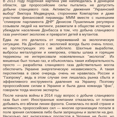
В 2013 году подобная картина уже наблюдалась в Донецкой
области, где пророссийские силы пытались не допустить
добычи сланцевого газа. Активисты движения “Украинский
выбор” Виктора Медведчука, сторонники Компартии и даже
участники финансовой пирамиды МММ вместе с нынешним
“спикером парламента ДНР” Денисом Пушилиным регулярно
созывали людей на митинги, разжигали в обществе истерию и
убеждали население Донбасса в том, что добыча сланцевого
газа уничтожит экологию и превратит детей в мутантов.
Едва ли это делалось от переживаний за экологическую
ситуацию. На Донбассе с экологией всегда было очень плохо,
но протестующих это не заботило. Шахтные выработки,
выбросы металлургии и химпрома, отвалы шлака и горящие
терриконы не интересовали новоявленных “экологов”. Их
мишенью был только газ, и объяснялась такая избирательность
просто — разработка сланцевого газа действительно могла
обеспечить Украине энергетическую независимость. А такая
перспектива в свою очередь очень не нравилась России и
“Газпрому”, ведь в этом случае они лишалась рынка сбыта и
эффективного инструмента давления на Украину. Поэтому
пророссийским силам в Украине и была дана команда “фас”,
говорили тогда многие эксперты.
После начала войны в 2014 году вопрос о добыче сланцевого
газа был снят. Иностранные компании отказались от планов
добывать его вблизи линии фронта. Снизилась по всей стране и
активность пророссийских сил — многие организации попали в
поле зрения силовиков либо были запрещены и залегли на дно.
Несколько лет антигазовых протестов в Украине не было, но