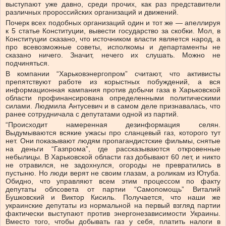
выступают уже давно, среди прочих, как раз представители
различных пророссийских организаций и движений.
Почерк всех подобных организаций один и тот же — апеллируя
к 5 статье Конституции, вывести государство за скобки. Мол, в
Конституции сказано, что источником власти является народ, а
про всевозможные советы, исполкомы и департаменты не
сказано ничего. Значит, нечего их слушать. Можно не
подчиняться.
В компании “Харьковэнергопром” считают, что активисты
препятствуют работе из корыстных побуждений, а вся
информационная кампания против добычи газа в Харьковской
области профинансирована определенными политическими
силами. Людмила Антусевич и в самом деле признавалась, что
ранее сотрудничала с депутатами одной из партий.
“Происходит намеренная дезинформация селян.
Выдумываются всякие ужасы про сланцевый газ, которого тут
нет. Они показывают людям пропагандистские фильмы, снятые
на деньги “Газпрома”, где рассказываются откровенные
небылицы. В Харьковской области газ добывают 60 лет, и никто
не отравился, не задохнулся, огороды не превратились в
пустыню. Но люди верят не своим глазам, а роликам из Ютуба.
Обидно, что управляют всем этим процессом по факту
депутаты облсовета
от партии “Самопомощь” Виталий
Бушковский и Виктор Кисиль. Получается, что наши же
украинские депутаты из нормальной на первый взгляд партии
фактически выступают против энергонезависимости Украины.
Вместо того, чтобы добывать газ у себя, платить налоги в