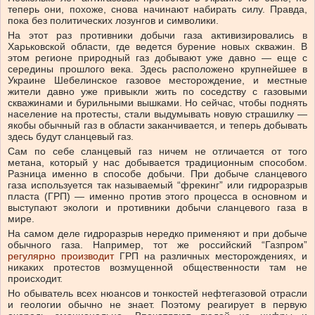
теперь они, похоже, снова начинают набирать силу. Правда,
пока без политических лозунгов и символики.
На этот раз противники добычи газа активизировались в
Харьковской области, где ведется бурение новых скважин. В
этом регионе природный газ добывают уже давно — еще с
середины прошлого века. Здесь расположено крупнейшее в
Украине Шебелинское газовое месторождение, и местные
жители давно уже привыкли жить по соседству с газовыми
скважинами и бурильными вышками. Но сейчас, чтобы поднять
население на протесты, стали выдумывать новую страшилку —
якобы обычный газ в области заканчивается, и теперь добывать
здесь будут сланцевый газ.
Сам по себе сланцевый газ ничем не отличается от того
метана, который у нас добывается традиционным способом.
Разница именно в способе добычи. При добыче сланцевого
газа используется так называемый “фрекинг” или гидроразрыв
пласта (ГРП) — именно против этого процесса в основном и
выступают экологи и противники добычи сланцевого газа в
мире.
На самом деле гидроразрыв нередко применяют и при добыче
обычного газа. Например, тот же российский “Газпром”
регулярно производит
ГРП на различных месторождениях, и
никаких протестов возмущенной общественности там не
происходит.
Но обыватель всех нюансов и тонкостей нефтегазовой отрасли
и геологии обычно не знает. Поэтому реагирует в первую