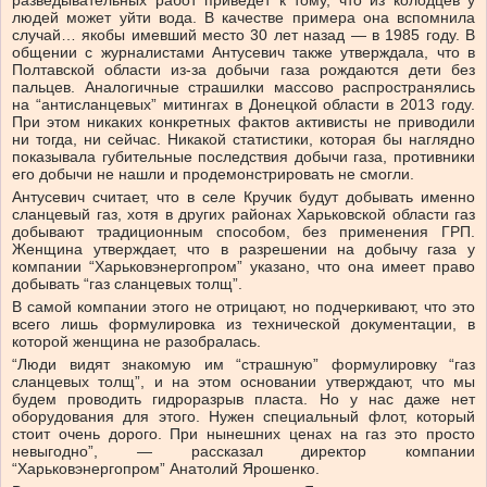
разведывательных работ приведет к тому, что из колодцев у
людей может уйти вода. В качестве примера она вспомнила
случай… якобы имевший место 30 лет назад — в 1985 году. В
общении с журналистами Антусевич также утверждала, что в
Полтавской области из-за добычи газа рождаются дети без
пальцев. Аналогичные страшилки массово распространялись
на “антисланцевых” митингах в Донецкой области в 2013 году.
При этом никаких конкретных фактов активисты не приводили
ни тогда, ни сейчас. Никакой статистики, которая бы наглядно
показывала губительные последствия добычи газа, противники
его добычи не нашли и продемонстрировать не смогли.
Антусевич считает, что в селе Кручик будут добывать именно
сланцевый газ, хотя в других районах Харьковской области газ
добывают традиционным способом, без применения ГРП.
Женщина утверждает, что в разрешении на добычу газа у
компании “Харьковэнергопром” указано, что она имеет право
добывать “газ сланцевых толщ”.
В самой компании этого не отрицают, но подчеркивают, что это
всего лишь формулировка из технической документации, в
которой женщина не разобралась.
“Люди видят знакомую им “страшную” формулировку “газ
сланцевых толщ”, и на этом основании утверждают, что мы
будем проводить гидроразрыв пласта. Но у нас даже нет
оборудования для этого. Нужен специальный флот, который
стоит очень дорого. При нынешних ценах на газ это просто
невыгодно”, — рассказал директор компании
“Харьковэнергопром” Анатолий Ярошенко.