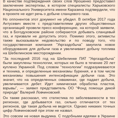
В качестве подтверждения своих слов Ярошенко предоставил
заключение экспертизы, в котором специалисты Харьковского
Национального Университета имени Каразина подтвердили, что
в проекте не идет речь о добыче сланцевого газа.
Но оппонентов этот документ не убедил. В октябре 2017 года
Антусевич вместе с представителями других общественных
организаций провели пресс-конференцию, на которой заявили,
что в Богодуховском районе собираются добывать сланцевый
газ, и призвали не допустить этого. Помимо этого, активисты
также высказывали недовольство и по поводу того, что
государственная компания “Укргаздобыча” закупила новое
оборудование для добычи газа и увеличивает добычу топлива
на Шебелинском месторождении.
“За последний 2016 год на Шебелинке ПАТ “Укргаздобыча”
были закуплены технологии, которых не было в течение 20 лет
куплено Украиной. Под словом “технологии” подразумеваются
и техника, и определенные механизмы бурения, и в том числе
механизмы повышения интенсификации добычи газа. Это
значит, что на определенных скважинах, где падает добыча,
увеличивается дебет. Идет химическая обработка пластов,
взрывы”, — заявил представитель ОО “Фонд помощи дикой
природе” Валерий Ловчиновский.
Он также рассказал, что статистика по заболеваемости в тех
регионах, где добывается газ, сильно отличается от тех
регионов, где такая добыча не ведется. Однако никаких точных
цифр Ловчиновский при этом не назвал.
Это совсем не новая выдумка. С подобными идеями в Украине