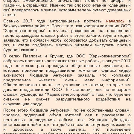
очередь эмоционально. Впечатляют людей не цифры и
графики, а страшилки. Именно так словосочетание “сланцевый
газ” превратилось в жупел, которым теперь пугают доверчивых
селян.
Осенью 2017 года антисланцевые протесты
начались
в
Боходуховском районе. После того, как частная компания ООО
“Харьковэнергопром” получила разрешение на проведение
геологоразведывательных работ в этом районе, группа людей
заявила, что в области якобы собираются добывать сланцевый
газ, и стала подбивать местных жителей выступать против
бурения скважин.
В селах Павловка и Кручик, где ООО “Харьковэнергопром”
собралось проводить разведывательные работы, в августе 2017
года несколько раз проходили общественные слушания, на
которые приходили представители компании. Однако лидер
активистов Людмила Антусевич заявила, что компания
предоставила жителям “очень мало информации”.
Общественников просто не устроили те ответы, которые им
давали представители ООО. В частности, они не поверили
словам руководства “Харьковэнергопрома” о том, что бурение
скважин не окажет разрушительного воздействия на
окружающую среду.
После этого Людмила Антусевич, по ее собственным словам,
провела подворный обход жителей сел и рассказала о
негативных последствиях добычи газа. Женщина убеждала
местных жителей в том, что добыча газа несет угрозу их жизням
и здоровью, а также заявила, что проведение