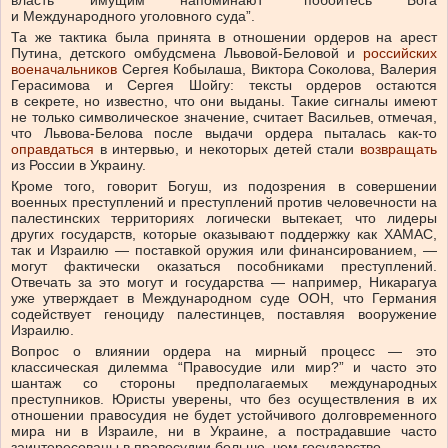
и Международного уголовного суда”.
Та же тактика была принята в отношении ордеров на арест
Путина, детского омбудсмена Львовой-Беловой и
российских
военачальников
Сергея Кобылаша, Виктора Соколова, Валерия
Герасимова и Сергея Шойгу: тексты ордеров остаются
в секрете, но известно, что они выданы. Такие сигналы имеют
не только символическое значение, считает Васильев, отмечая,
что Львова-Белова после выдачи ордера пыталась как-то
оправдаться
в интервью, и некоторых детей стали
возвращать
из России в Украину.
Кроме того, говорит Богуш, из подозрения в совершении
военных преступлений и преступлений против человечности на
палестинских территориях логически вытекает, что лидеры
других государств, которые оказывают поддержку как ХАМАС,
так и Израилю — поставкой оружия или финансированием, —
могут фактически оказаться пособниками преступлений.
Отвечать за это могут и государства — например, Никарагуа
уже утверждает в Международном суде ООН, что Германия
содействует геноциду палестинцев, поставляя вооружение
Израилю.
Вопрос о влиянии ордера на мирный процесс — это
классическая дилемма “Правосудие или мир?” и часто это
шантаж со стороны предполагаемых международных
преступников. Юристы уверены, что без осуществления в их
отношении правосудия не будет устойчивого долговременного
мира ни в Израиле, ни в Украине, а пострадавшие часто
заинтересованы в правосудии больше, чем государство.