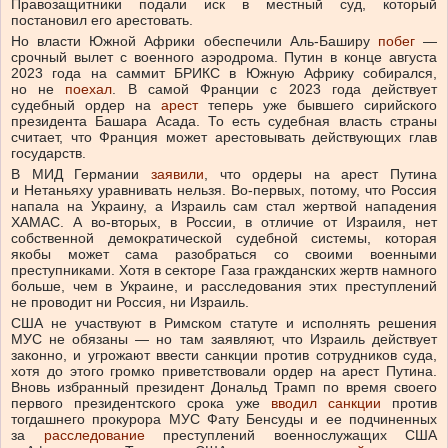
Правозащитники подали иск в местный суд, который
постановил его арестовать.
Но власти Южной Африки обеспечили Аль-Баширу
побег
—
срочный вылет с военного аэродрома. Путин в конце августа
2023 года на саммит БРИКС в Южную Африку собирался,
но не
поехал
. В самой Франции с 2023 года действует
судебный ордер на
арест
теперь уже бывшего сирийского
президента Башара Асада. То есть судебная власть страны
считает, что Франция может арестовывать действующих глав
государств.
В МИД Германии
заявили
, что ордеры на арест Путина
и Нетаньяху уравнивать нельзя. Во-первых, потому, что Россия
напала на Украину, а Израиль сам стал жертвой нападения
ХАМАС. А во-вторых, в России, в отличие от Израиля, нет
собственной демократической судебной системы, которая
якобы может сама разобраться со своими военными
преступниками. Хотя в секторе Газа гражданских жертв намного
больше, чем в Украине, и расследования этих преступлений
не проводит ни Россия, ни Израиль.
США не участвуют в Римском статуте и исполнять решения
МУС не обязаны — но там заявляют, что Израиль действует
законно, и угрожают ввести санкции против сотрудников суда,
хотя до этого громко приветствовали ордер на арест Путина.
Вновь избранный президент Дональд Трамп по время своего
первого президентского срока уже
вводил
санкции
против
тогдашнего прокурора МУС Фату Бенсуды и ее подчиненных
за
расследование
преступлений военнослужащих США