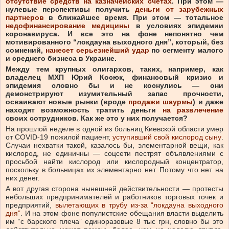
отсутствие средств на казначейских счетах
. При этом —
нулевые перспективы получить
деньги от зарубежных
партнеров
в ближайшее время. При этом — тотальное
недофинансирование медицины
в условиях эпидемии
коронавируса. И все это на фоне непонятно чем
мотивированного “локдауна выходного дня”, который, без
сомнений,
нанесет серьезнейший удар
по сегменту малого
и среднего бизнеса в Украине.
Между тем крупных олигархов, таких, например, как
владелец МХП Юрий Косюк, финансовый кризис и
эпидемия словно бы и не коснулись — они
демонстрируют изумительный запас прочности,
осваивают новые рынки (вроде
продажи шаурмы
) и даже
находят возможность тратить деньги
на развлечение
своих сотрудников. Как же это у них получается?
На прошлой неделе в одной из больниц Киевской области умер
от COVID-19 пожилой пациент,
уступивший свой кислород сыну
.
Случаи нехватки такой, казалось бы, элементарной вещи, как
кислород, не единичны — соцсети пестрят объявлениями с
просьбой найти кислород или кислородный концентратор,
поскольку в больницах их элементарно нет. Потому что нет на
них денег.
А вот другая сторона нынешней действительности — протесты
небольших предпринимателей и работников торговых точек и
предприятий,
вылетающих в трубу из-за “локдауна выходного
дня”
. И на этом фоне популистские обещания власти выделить
им “с барского плеча” единоразовые 8 тыс грн, словно бы это