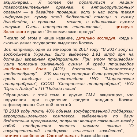
акционерам… Я хотел бы обратиться к нашим
правоохранительным органам, к антикоррупционных
органам — а давайте проверим, если у нас есть такая
информация, сумму этой бюджетной помощи и сумму
дивидендов, и сравним — может, и одинаковые суммы
получим. Очень интересная статистика
”, —
цитирует
Зеленского
издание “Экономическая правда”.
Писало об этом и наше издание,
детально исследуя
, когда и
сколько денег государство выделяло Косюку.
Вот, например, один из эпизодов по 2017 году: “
В 2017 году из
госбюджета Украины было выделено 1,91 млрд грн на
дотации аграрным предприятиям. При этом птицеводам
ушла половина означенной суммы. А среди птицеводов
наибольшая доля
(42%) досталась “Мироновскому
хлебопродукту” — 809 млн грн, которые были распределены
среди входящих в агрохолдинг ЧАО “Мироновская
птицефабрика”, СООО “Старинская птицефабрика”, ЧАО
“Орель-Лидер” и ГП “Победа новая
”.
Обращались к этой теме и другие СМИ, акцентируя, что
нарушения при выделении средств холдингу Косюка
зафиксированы Счетной палатой.
“
В 2018 году почти 40% объема государственной поддержки
агропромышленного комплекса, выделенные по двум
бюджетным программам, получили четыре связанные между
собой предприятия вопреки нормам закона “О
государственной поддержке сельского хозяйства
”, —
цитирует сообщение Счетной палаты
БизнесЦензор.