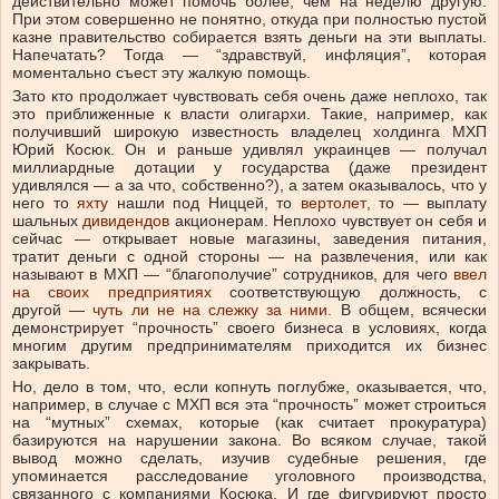
действительно может помочь более, чем на неделю другую.
При этом совершенно не понятно, откуда при полностью пустой
казне правительство собирается взять деньги на эти выплаты.
Напечатать? Тогда — “здравствуй, инфляция”, которая
моментально съест эту жалкую помощь.
Зато кто продолжает чувствовать себя очень даже неплохо, так
это приближенные к власти олигархи. Такие, например, как
получивший широкую известность владелец холдинга МХП
Юрий Косюк. Он и раньше удивлял украинцев — получал
миллиардные дотации у государства (даже президент
удивлялся — а за что, собственно?), а затем оказывалось, что у
него то
яхту
нашли под Ниццей, то
вертолет
, то — выплату
шальных
дивидендов
акционерам. Неплохо чувствует он себя и
сейчас — открывает новые магазины, заведения питания,
тратит деньги с одной стороны — на развлечения, или как
называют в МХП — “благополучие” сотрудников, для чего
ввел
на своих предприятиях
соответствующую должность, с
другой —
чуть ли не на слежку за ними
. В общем, всячески
демонстрирует “прочность” своего бизнеса в условиях, когда
многим другим предпринимателям приходится их бизнес
закрывать.
Но, дело в том, что, если копнуть поглубже, оказывается, что,
например, в случае с МХП вся эта “прочность” может строиться
на “мутных” схемах, которые (как считает прокуратура)
базируются на нарушении закона. Во всяком случае, такой
вывод можно сделать, изучив судебные решения, где
упоминается расследование уголовного производства,
связанного с компаниями Косюка. И где фигурируют просто