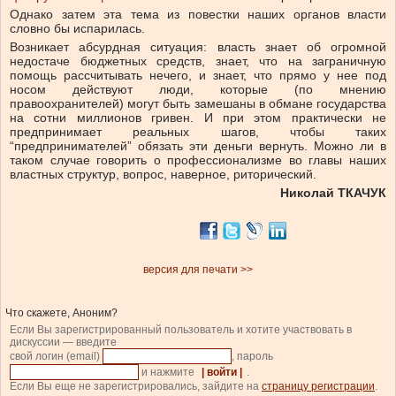
Однако затем эта тема из повестки наших органов власти
словно бы испарилась.
Возникает абсурдная ситуация: власть знает об огромной
недостаче бюджетных средств, знает, что на заграничную
помощь рассчитывать нечего, и знает, что прямо у нее под
носом действуют люди, которые (по мнению
правоохранителей) могут быть замешаны в обмане государства
на сотни миллионов гривен. И при этом практически не
предпринимает реальных шагов, чтобы таких
“предпринимателей” обязать эти деньги вернуть. Можно ли в
таком случае говорить о профессионализме во главы наших
властных структур, вопрос, наверное, риторический.
Николай ТКАЧУК
версия для печати >>
Что скажете, Аноним?
Если Вы зарегистрированный пользователь и хотите участвовать в
дискуссии — введите
свой логин (email)
, пароль
и нажмите
| войти |
.
Если Вы еще не зарегистрировались, зайдите на
страницу регистрации
.