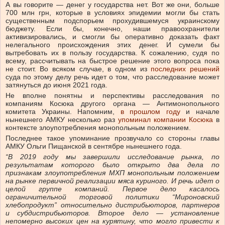
А вы говорите — денег у государства нет. Вот же они, больше
700 млн грн, которые в условиях эпидемии могли бы стать
существенным подспорьем прохудившемуся украинскому
бюджету. Если бы, конечно, наши правоохранители
активизировались, и смогли бы оперативно доказать факт
нелегального происхождения этих денег. И сумели бы
вытребовать их в пользу государства. К сожалению, судя по
всему, рассчитывать на быстрое решение этого вопроса пока
не стоит. Во всяком случае, в одном из
последних решений
суда по этому делу речь идет о том, что расследование может
затянуться до июня 2021 года.
Не вполне понятны и перспективы расследования по
компаниям Косюка другого органа — Антимонопольного
комитета Украины. Напомним,
в прошлом году
и начале
нынешнего АМКУ несколько раз
упоминал компании Косюка
в
контексте злоупотребления монопольным положением.
Последнее такое упоминание прозвучало со стороны главы
АМКУ Ольги Пищанской в сентябре нынешнего года.
“В 2019 году мы завершили исследование рынка, по
результатам которого было открыто два дела по
признакам злоупотребления МХП монопольным положением
на рынке первичной реализации мяса куриного. И речь идет о
целой группе компаний. Первое дело касалось
ограничительной торговой политики “Мироновский
хлебопродукт” относительно дистрибьюторов, партнеров
и субдистрибьюторов. Второе дело — установление
непомерно высоких цен на курятину, что могло привести к