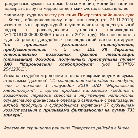
грандиозные суммы, которые, без сомнения, могли бы частично
перекрыть дыру на корреспондентских счетах в казначействе.
Например, судя по
тексту решения Печерского районного суда
г. Киева, обнародованному еще год назад (от 21.11.2019),
известно, что прокуратурой осуществляется процессуальный
надзор в расследовании уголовного производства
№12018100060003659 (начато в 2018 году). Из внесенного в
Единый реестр досудебных расследований далее цитируем:
“
по признакам уголовного преступления,
предусмотренного ч. 5 ст. 191 УК Украины,
относительно возможных фактов легализации
(отмывания) доходов, полученных преступным путем
ЗАО “Мироновский хлебопродукт”
(код ЕГРПОУ
25412361)”.
Указана в судебном решении и точная инкриминируемая сумма
этих самых “доходов”: “
Из материалов ходатайства следует,
что в течение 1 полугодия 2019 ЗАО “Мироновский
хлебопродукт”, с целью продажи налогового кредита и
возможного перевода средств в неучтенную наличность,
осуществило финансовые операции связанные с реализацией
мясной продукции и субпродуктов курятины 37 субъектам
хозяйствования
с признаками фиктивности на сумму 733
млн грн
”.
Фрагмент скриншота решения Печерского райсуда г.Киева