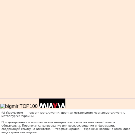
(c) Укррудпром — новости металлургии: цветная металлургия, черная металлургия,
металлургия Украины
При цитировании и использовании материалов ссылка на
www.ukrrudprom.ua
обязательна. Перепечатка, копирование или воспроизведение информации,
содержащей ссылку на агентства "Iнтерфакс-Україна", "Українськi Новини" в каком-либо
виде строго запрещены