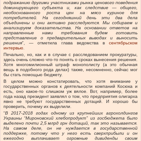
подражанию другими участниками рынка ценового поведения
доминирующего субъекта и, как следствие — общего,
необоснованного роста цен на мясо куриное для
потребителей. На сегодняшний день эти два дела
объединены и они активно расследуются. Мы собираем и
анализируем доказательства. На основании ответов на
направленные нами требования будем готовить
представление о предварительных выводах и выносить
решения
”, — отметила глава ведомства в
сентябрьском
интервью
.
Печально, но, как и в случае с расследованием прокуратуры,
здесь очень сложно что-то понять о сроках вынесения решения.
Хотя многомилионный штраф монополисту (а это обычная
вещь в подобного рода делах) также, несомненно, сейчас мог
бы стать помощью бюджету.
В целом можно констатировать, что хотя внимание у
государственных органов к деятельности компаний Косюка и
есть, оно какое-то слишком уж вялое. Вот, например, более
года назад президент заявлял о том, что предприятия олигарха
явно не требуют государственных дотаций. И хорошо бы
проверить, почему их выделили.
“
В 2017-2018 годах одному из крупнейших агрохолдингов
Украины “Мироновский хлебопродукт” из госбюджета было
выделено почти 2,5 млрд грн дотаций, так это называется.
На самом деле, он не нуждается в государственной
поддержке, потому что у него есть сверхприбыли и он
ежегодно выплачивает огромные дивиденды своим