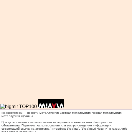
(c) Укррудпром — новости металлургии: цветная металлургия, черная металлургия,
металлургия Украины
При цитировании и использовании материалов ссылка на
www.ukrrudprom.ua
обязательна. Перепечатка, копирование или воспроизведение информации,
содержащей ссылку на агентства "Iнтерфакс-Україна", "Українськi Новини" в каком-либо
виде строго запрещены