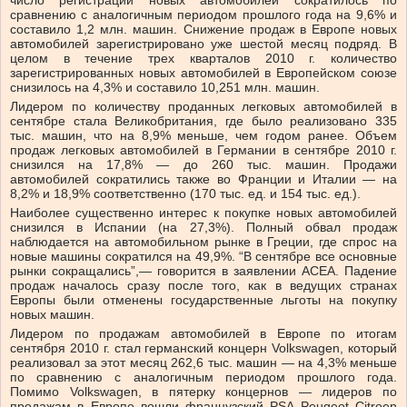
число регистраций новых автомобилей сократилось по
сравнению с аналогичным периодом прошлого года на 9,6% и
составило 1,2 млн. машин. Снижение продаж в Европе новых
автомобилей зарегистрировано уже шестой месяц подряд. В
целом в течение трех кварталов 2010 г. количество
зарегистрированных новых автомобилей в Европейском союзе
снизилось на 4,3% и составило 10,251 млн. машин.
Лидером по количеству проданных легковых автомобилей в
сентябре стала Великобритания, где было реализовано 335
тыс. машин, что на 8,9% меньше, чем годом ранее. Объем
продаж легковых автомобилей в Германии в сентябре 2010 г.
снизился на 17,8% — до 260 тыс. машин. Продажи
автомобилей сократились также во Франции и Италии — на
8,2% и 18,9% соответственно (170 тыс. ед. и 154 тыс. ед.).
Наиболее существенно интерес к покупке новых автомобилей
снизился в Испании (на 27,3%). Полный обвал продаж
наблюдается на автомобильном рынке в Греции, где спрос на
новые машины сократился на 49,9%. “В сентябре все основные
рынки сокращались”,— говорится в заявлении ACEA. Падение
продаж началось сразу после того, как в ведущих странах
Европы были отменены государственные льготы на покупку
новых машин.
Лидером по продажам автомобилей в Европе по итогам
сентября 2010 г. стал германский концерн Volkswagen, который
реализовал за этот месяц 262,6 тыс. машин — на 4,3% меньше
по сравнению с аналогичным периодом прошлого года.
Помимо Volkswagen, в пятерку концернов — лидеров по
продажам в Европе вошли французский PSA Peugeot Citroen