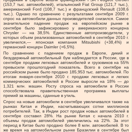
(153,7 тыс. автомобилей), итальянский Fiat Group (121,7 тыс.),
американский Ford (108,7 тыс.) и французский Renault (108,6
тыс.). Однако по сравнению с результатами сентября 2009 г.
спрос на автомобили данных производителей снизился. Самое
значительное падение продаж на европейском рынке в
сентябре было зафиксировано у американского концерна
Chrysler — на 38,5%. Единственные автопроизводители, у
которых объем реализованных автомобилей в сентябре 2010 г.
увеличился,— японская компания Mitsubishi (+38,4%) и
германский концерн Daimler (+6,5%).
По сравнению с падением продаж в Европе, дикий и
безудержный автомобильный бум наблюдается в России, где в
сентябре продажи легковых автомобилей и грузовиков на 55%
превысили прошлогодний показатель. Всего в сентябре на
российском рынке было продано 185,953 тыс. автомобилей. По
итогам января-сентября 2010 г. продажи легковых и легких
коммерческих автомобилей в России выросли на 18% — до
1,321 млн. машин. Росту спроса на автомобили в России
способствовала правительственная программа выплаты
премий за машины, сданные в утиль.
Спрос на новые автомобили в сентябре увеличивался также на
рынках Китая и Индии, насчитывающих сотни миллионов
потребителей. Так, в Индии рост продаж новых автомобилей в
сентябре составил 28%. На рынке Китая с начала 2010 г.
объемы продаж автомобилей увеличились на 22%. За этот
период в Китае было продано более 8 млн. автомобилей. В то
же время на автомобильном рынке Бразилии в сентябре был