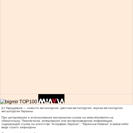
(c) Укррудпром — новости металлургии: цветная металлургия, черная металлургия,
металлургия Украины
При цитировании и использовании материалов ссылка на
www.ukrrudprom.ua
обязательна. Перепечатка, копирование или воспроизведение информации,
содержащей ссылку на агентства "Iнтерфакс-Україна", "Українськi Новини" в каком-либо
виде строго запрещены