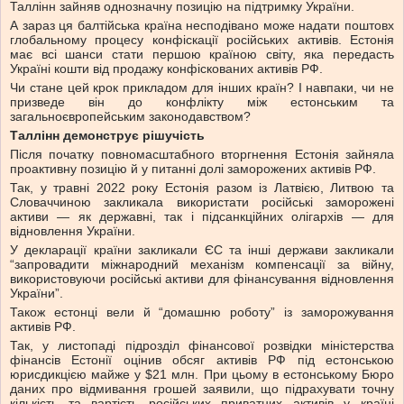
Таллінн зайняв однозначну позицію на підтримку України.
А зараз ця балтійська країна несподівано може надати поштовх
глобальному процесу конфіскації російських активів. Естонія
має всі шанси стати першою країною світу, яка передасть
Україні кошти від продажу конфіскованих активів РФ.
Чи стане цей крок прикладом для інших країн? І навпаки, чи не
призведе він до конфлікту між естонським та
загальноєвропейським законодавством?
Таллінн демонструє рішучість
Після початку повномасштабного вторгнення Естонія зайняла
проактивну позицію й у питанні долі заморожених активів РФ.
Так, у травні 2022 року Естонія разом із Латвією, Литвою та
Словаччиною закликала використати російські заморожені
активи — як державні, так і підсанкційних олігархів — для
відновлення України.
У декларації країни закликали ЄС та інші держави закликали
“запровадити міжнародний механізм компенсації за війну,
використовуючи російські активи для фінансування відновлення
України”.
Також естонці вели й “домашню роботу” із заморожування
активів РФ.
Так, у листопаді підрозділ фінансової розвідки міністерства
фінансів Естонії оцінив обсяг активів РФ під естонською
юрисдикцією майже у $21 млн. При цьому в естонському Бюро
даних про відмивання грошей заявили, що підрахувати точну
кількість та вартість російських приватних активів у країні