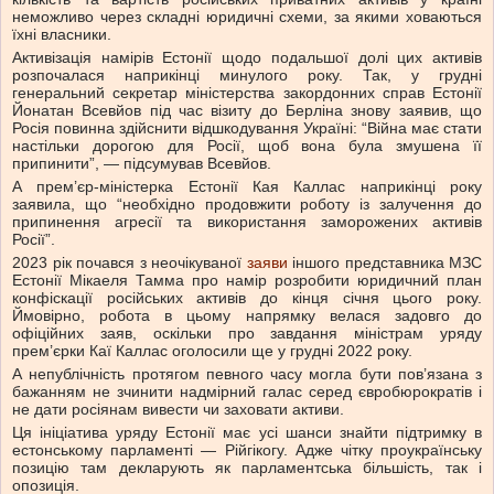
неможливо через складні юридичні схеми, за якими ховаються
їхні власники.
Активізація намірів Естонії щодо подальшої долі цих активів
розпочалася наприкінці минулого року. Так, у грудні
генеральний секретар міністерства закордонних справ Естонії
Йонатан Всевйов під час візиту до Берліна знову заявив, що
Росія повинна здійснити відшкодування Україні: “Війна має стати
настільки дорогою для Росії, щоб вона була змушена її
припинити”, — підсумував Всевйов.
А прем’єр-міністерка Естонії Кая Каллас наприкінці року
заявила, що “необхідно продовжити роботу із залучення до
припинення агресії та використання заморожених активів
Росії”.
2023 рік почався з неочікуваної
заяви
іншого представника МЗС
Естонії Мікаеля Тамма про намір розробити юридичний план
конфіскації російських активів до кінця січня цього року.
Ймовірно, робота в цьому напрямку велася задовго до
офіційних заяв, оскільки про завдання міністрам уряду
прем’єрки Каї Каллас оголосили ще у грудні 2022 року.
А непублічність протягом певного часу могла бути пов’язана з
бажанням не зчинити надмірний галас серед євробюрократів і
не дати росіянам вивести чи заховати активи.
Ця ініціатива уряду Естонії має усі шанси знайти підтримку в
естонському парламенті — Рійгікогу. Адже чітку проукраїнську
позицію там декларують як парламентська більшість, так і
опозиція.