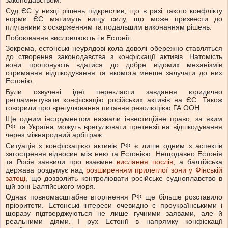
законодавством.
Суд ЄС у низці рішень підкреслив, що в разі такого конфлікту
норми ЄС матимуть вищу силу, що може призвести до
плутанини з оскарженням та подальшим виконанням рішень.
Побоювання висловлюють і в Естонії.
Зокрема, естонські неурядові кола доволі обережно ставляться
до створення законодавства з конфіскації активів. Натомість
вони пропонують вдатися до добре відомих механізмів
отримання відшкодування та якомога менше залучати до них
Естонію.
Були озвучені ідеї перекласти завдання юридично
регламентувати конфіскацію російських активів на ЄС. Також
говорили про врегулювання питання резолюцією ГА ООН.
Ще одним інструментом назвали інвестиційне право, за яким
РФ та Україна можуть врегулювати претензії на відшкодування
через міжнародний арбітраж.
Ситуація з конфіскацією активів РФ є лише одним з аспектів
загострення відносин між нею та Естонією. Нещодавно Естонія
та Росія заявили про взаємне
вислання послів
, а балтійська
держава роздумує над
розширенням прилеглої зони у Фінській
затоці
, що дозволить контролювати російське судноплавство в
цій зоні Балтійського моря.
Однак повномасштабне вторгнення РФ ще більше розставило
пріоритети. Естонські інтереси очевидно є проукраїнськими і
щоразу підтверджуються не лише гучними заявами, але й
реальними діями. І рух Естонії в напрямку конфіскації