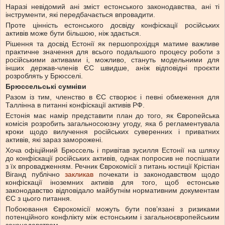
Наразі невідомий ані зміст естонського законодавства, ані ті
інструменти, які передбачається впровадити.
Проте цінність естонського досвіду конфіскації російських
активів може бути більшою, ніж здається.
Рішення та досвід Естонії як першопрохідця матиме важливе
практичне значення для всього подальшого процесу роботи з
російськими активами і, можливо, стануть модельними для
інших держав-членів ЄС швидше, аніж відповідні проєкти
розроблять у Брюсселі.
Брюссельські сумніви
Разом із тим, членство в ЄС створює і певні обмеження для
Таллінна в питанні конфіскації активів РФ.
Естонія має намір представити план до того, як Європейська
комісія розробить загальносоюзну угоду, яка б регламентувала
кроки щодо вилучення російських суверенних і приватних
активів, які зараз заморожені.
Хоча офіційний Брюссель і привітав зусилля Естонії на шляху
до конфіскації російських активів, однак попросив не поспішати
з їх впровадженням. Речник Єврокомісії з питань юстиції Крістіан
Віганд публічно
закликав
почекати із законодавством щодо
конфіскації іноземних активів для того, щоб естонське
законодавство відповідало майбутнім нормативним документам
ЄС з цього питання.
Побоювання Єврокомісії можуть бути пов’язані з ризиками
потенційного конфлікту між естонським і загальноєвропейським