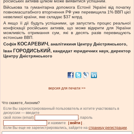
російських активів цілком може виявитися успішним.
Військова та гуманітарна допомога Естонії Україні від початку
повномасштабного вторгнення РФ уже перевищила 1% ВВП цієї
невеликої країни, яке складає $37 млрд.
А якщо її дії будуть успішними, це запустить процес реальної
конфіскації російських активів, що може відкрити для України
можливість отримання сум, які в десять разів перевищують
естонське ВВП.
КОСАРЕВИЧ
Софія
, аналітикиня Центру Дністрянського,
ГОРОДИСЬКИЙ
Іван
, кандидат юридичних наук, директор
Центру Дністрянського
версия для печати >>
Что скажете, Аноним?
Если Вы зарегистрированный пользователь и хотите участвовать в
дискуссии — введите
свой логин (email)
, пароль
и нажмите
| войти |
.
Если Вы еще не зарегистрировались, зайдите на
страницу регистрации
.