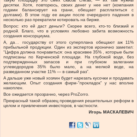
такую площадку это смех сквозь слезы, — их там нужны
десятки. Хотя, повторюсь, своих денег у нее нет (компания
годами балансирует на грани, обещает расплатиться с
долгами). В этом году ее акции после очередного падения в
несколько раз прекратили котировать на бирже.
Вопрос: кто ей даст деньги? Скорее всего, кто-то близкий и
родной. Благо, что в условиях любовно забита возможность
создания консорциума.
А, да… государству от этого суперплана обещают аж 11%
прибыльной продукции. Один из экспертов иронично заметил:
“Цифра должна понравиться: она красивее 35% , которые были
подписаны по Керченской площади. На глубокой воде, без
подтвержденных запасов и при глубоком залегании
углеводородов 35% было мало, а на мелкой воде, на
разведанном участке 11% — в самый раз”.
А дальше уже новый хозяин будет нарезать кусочки и продавать
желающим. Опыт создания фирм-”прокладок” у нас вполне
накоплен.
Все ожидается прозрачно, через ProZorro.
Прекрасный такой образец проведения решительных реформ в
целом и привлечения инвесторов, в частности.
Игорь МАСКАЛЕВИЧ