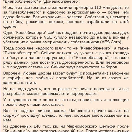
“Днепроблэнерго” и “Донецкоблэнерго”.
И если за все госпакеты заплатили примерно 110 млн долл., то
за “Киевоблэнерго” и одесскую энергокомпанию — более чем
вдвое больше. Вот что значит — хозяева. Собственно, несмотря
на войну, россияне, похоже, неплохо заработали на этой
сделке.
Одно “Киевоблэнерго” сейчас продано почти вдвое дороже двух
облэнерго, которые VSE купило незадолго до начала войны у
убегающих с рынка американских собственников (AES Corp).
Тогда россияне недорого взяли то же “Киевоблэнерго”, а также
“Ривнеоблэнерго”. Сейчас потихоньку уходят с рынка (отнюдь
не бегут и отчаянно торгуются). По “Ривнеоблэнерго”, согласно
ряду данных, уже достигнута договоренность. Шли переговоры
и о продаже остальных. Сейчас ждут результатов выборов.
Впрочем, любые цифры затрат будут (с процентами) заложены
в тарифы для любимых потребителей. Ну не из своего же
кармана платить.
Но не надо думать, что на рынке нет ничего новенького, и все
разгребают схемы прошлых лет и перепродают.
У государства еще остаются активы, значит, есть и желающие
помочь ему с ними расстаться.
Вот на подходе дивная схема. Чиновники срочно сольют на
фирму-”прокладку” шельф, точнее, морские месторождения на
нем.
Из довоенных 140 тыс. кв. км Черноморского шельфа после
“Крымнаша” у нас осталось около 40 тыс. Почти четверть из них