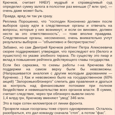
Крючков, считает НАБУ) мудрый и справедливый суд
определил сумму залога в полсотни раз меньше (7 млн грн), —
очень даже может быть.
Правда, вряд ли так уж сразу.
Реплика Порошенко, что “господин Кононенко должен после
выборов сразу идти в следственные органы и отвечать на
вопросы, которые у них возникнут; и если он виновен, должен
нести за это ответственность”, — тоже вполне правдива.
Следственные органы, несомненно, очень внимательно учтут
результаты выборов — “объективно и беспристрастно”.
Забавно, но сам Дмитрий Крючков рейтинг Петра Алексеевича
скорее поддерживает, утверждая, что преследуют его (белого и
пушистого) по указке злобного тирана. По существу это пиар и
вклад в повышение рейтинга действующего главы государства.
Если без сарказма, то схемы работы г-на Крючкова без
поддержки на самом верху были бы невозможны.
(Напрашивается аналогия с другим молодым дарованием —
Курченко…) Как и невозможно было на государственном (60%
акций) “Запорожьеоблэнерго” слепить два правления и драться
за контроль над финансовыми потоками при полном
бездействии и невмешательстве всех органов власти. В сумме,
считает следствие, через три облэнерго вывели около
1,4 млрд грн, Крючкову вменяют “увод” 346 млн.
Это в паре сотен километров от линии фронта.
Прозрели наши госорганы тоже строго одновременно. Осталось
разобраться, кто дал команду сначала “стоп”, а потом “фас”.