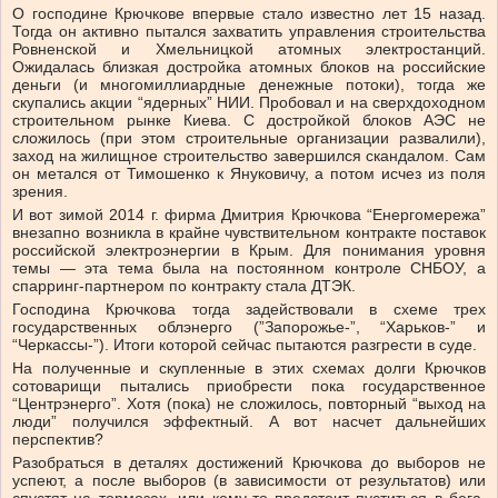
О господине Крючкове впервые стало известно лет 15 назад.
Тогда он активно пытался захватить управления строительства
Ровненской и Хмельницкой атомных электростанций.
Ожидалась близкая достройка атомных блоков на российские
деньги (и многомиллиардные денежные потоки), тогда же
скупались акции “ядерных” НИИ. Пробовал и на сверхдоходном
строительном рынке Киева. С достройкой блоков АЭС не
сложилось (при этом строительные организации развалили),
заход на жилищное строительство завершился скандалом. Сам
он метался от Тимошенко к Януковичу, а потом исчез из поля
зрения.
И вот зимой 2014 г. фирма Дмитрия Крючкова “Енергомережа”
внезапно возникла в крайне чувствительном контракте поставок
российской электроэнергии в Крым. Для понимания уровня
темы — эта тема была на постоянном контроле СНБОУ, а
спарринг-партнером по контракту стала ДТЭК.
Господина Крючкова тогда задействовали в схеме трех
государственных облэнерго (”Запорожье-”, “Харьков-” и
“Черкассы-”). Итоги которой сейчас пытаются разгрести в суде.
На полученные и скупленные в этих схемах долги Крючков
сотоварищи пытались приобрести пока государственное
“Центрэнерго”. Хотя (пока) не сложилось, повторный “выход на
люди” получился эффектный. А вот насчет дальнейших
перспектив?
Разобраться в деталях достижений Крючкова до выборов не
успеют, а после выборов (в зависимости от результатов) или