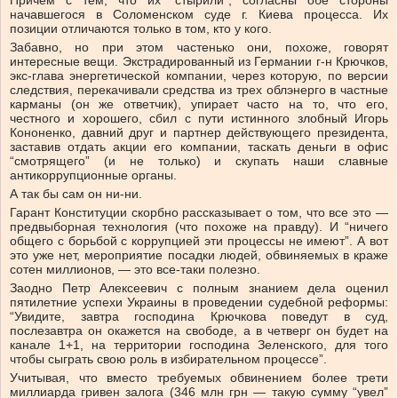
Причем с тем, что их “стырили”, согласны обе стороны
начавшегося в Соломенском суде г. Киева процесса. Их
позиции отличаются только в том, кто у кого.
Забавно, но при этом частенько они, похоже, говорят
интересные вещи. Экстрадированный из Германии г-н Крючков,
экс-глава энергетической компании, через которую, по версии
следствия, перекачивали средства из трех облэнерго в частные
карманы (он же ответчик), упирает часто на то, что его,
честного и хорошего, сбил с пути истинного злобный Игорь
Кононенко, давний друг и партнер действующего президента,
заставив отдать акции его компании, таскать деньги в офис
“смотрящего” (и не только) и скупать наши славные
антикоррупционные органы.
А так бы сам он ни-ни.
Гарант Конституции скорбно рассказывает о том, что все это —
предвыборная технология (что похоже на правду). И “ничего
общего с борьбой с коррупцией эти процессы не имеют”. А вот
это уже нет, мероприятие посадки людей, обвиняемых в краже
сотен миллионов, — это все-таки полезно.
Заодно Петр Алексеевич с полным знанием дела оценил
пятилетние успехи Украины в проведении судебной реформы:
“Увидите, завтра господина Крючкова поведут в суд,
послезавтра он окажется на свободе, а в четверг он будет на
канале 1+1, на территории господина Зеленского, для того
чтобы сыграть свою роль в избирательном процессе”.
Учитывая, что вместо требуемых обвинением более трети
миллиарда гривен залога (346 млн грн — такую сумму “увел”