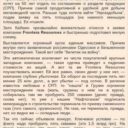
хотят на 50 лет отдать по соглашению о разделе продукции
(СРП). Причем самой продуктивной и удобной для добычи
мелководной части. Раньше туда хотела зайти “Укргаздобыча”,
подав заявку на пять площадок (на намного меньшую
площадь). Ее отшили.
Зато Кабмин чрезвычайно внимательно отнесся к заявке
компании
Frontera Resources
и быстренько подготовил милую
схемку.
Выставляется огромный кусок единым массивом. Причем
внутри него захваченные россиянами Одесское и Безымянное
месторождения. Такой вот себе “билетик на войну”.
Это автоматически исключает из числа покупателей крупные
западные компании, — такая сделка приведет к падению
стоимости их акций. А вот та же Frontera Resources
поучаствовать может. Ей все равно, своих денег у нее нет, —
компания глубоко убыточная. Ее оборот за последние пять лет
менее 25 млн долл., а вот убытки — под сотню. В регионе
известна любовью к СРП: то “нашла” в Грузии огромное
месторождение газа (жаль, грузины о нем не в курсе),
собиралась там же пробурить 250 скважин (денег, правда,
снова нет), то уже с нашим “Нафтогазом” подписала
меморандум о строительстве терминала по приему сжиженного
газа (того самого, грузинского). Ни газа, ни терминала, правда,
нет, но видно же — солидные люди…
Так что сейчас объявили конкурс. Ключевое условие — по
факту надо пробурить пять скважин (это 1,5 млрд грн). На