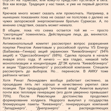
спустят на тормозах, или кому-то предстоит пуститься в бега.
Все как всегда. Традиция у нас такая, и уже не первый десяток
лет.
Крючков много может сказать или промолчать. Например, в
нынешних показаниях пока не сказал ни полслова о далеко не
чужих запорожской энергокомпании братьях Суркисах. А, по
мнению следствия, сказать может немало.
В общем, пока что схема остается той же — просто
“смотрящие” поменялись. Действующие лица, да, меняются.
Хотя не все…
Антимонопольный комитет рассмотрел вопрос разрешения
покупки Ринатом Ахметовым у российской группы VS Energy
(Бабакова—Гинера) акций украинских “Киевоблэнерго” (94%
акций) и “Одессаоблэнерго” (68%). Сделка прошла в начале
января этого года. И ничего — все гладко, никакой тебе
монополизации и концентрации. ДТЭК купила “Киевоблэнерго”
и акции “Одессаоблэнерго” у российской компании. Спешили
рассмотреть до выборов. Но… перенесли. В АМКУ тоже
рейтинги читают.
Хотя Ринат Леонидович вообще работает системно, за
прошедшие пять лет хорошо и качественно укрепил свои
позиции. При предыдущей “злочинній владі” Ахметов выкупил
почти всю тепловую генерацию (его доля уверенно превышает
70%). После Революции достоинства продолжил
формирование холдинга. Недорого выкупил у государства
блокирующие пакеты “Киевэнерго”, генерирующих компаний
“Западэнерго”, “Днепрэнерго” и распределяющих