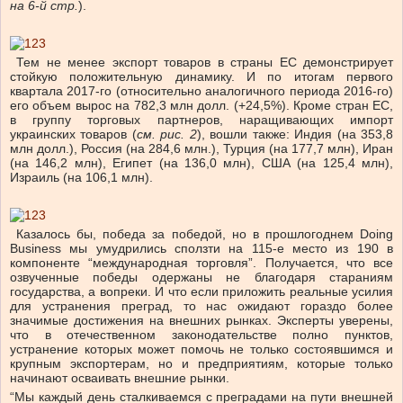
на 6-й стр.
).
Тем не менее экспорт товаров в страны ЕС демонстрирует
стойкую положительную динамику. И по итогам первого
квартала 2017-го (относительно аналогичного периода 2016-го)
его объем вырос на 782,3 млн долл. (+24,5%). Кроме стран ЕС,
в группу торговых партнеров, наращивающих импорт
украинских товаров (
см. рис. 2
), вошли также: Индия (на 353,8
млн долл.), Россия (на 284,6 млн.), Турция (на 177,7 млн), Иран
(на 146,2 млн), Египет (на 136,0 млн), США (на 125,4 млн),
Израиль (на 106,1 млн).
Казалось бы, победа за победой, но в прошлогоднем Doing
Business мы умудрились сползти на 115-е место из 190 в
компоненте “международная торговля”. Получается, что все
озвученные победы одержаны не благодаря стараниям
государства, а вопреки. И что если приложить реальные усилия
для устранения преград, то нас ожидают гораздо более
значимые достижения на внешних рынках. Эксперты уверены,
что в отечественном законодательстве полно пунктов,
устранение которых может помочь не только состоявшимся и
крупным экспортерам, но и предприятиям, которые только
начинают осваивать внешние рынки.
“Мы каждый день сталкиваемся с преградами на пути внешней