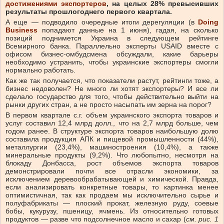
достижениями экспортеров
, на целых 28% превысивших
результаты прошлогоднего первого квартала.
А еще — подводило очередные итоги дерегуляции (в
Doing
Business
попадают данные на 1 июня), гадая, на сколько
позиций поднимется Украина в следующем рейтинге
Всемирного банка. Параллельно эксперты USAID вместе с
офисом бизнес-омбудсмена обсуждали, какие барьеры
необходимо устранить, чтобы украинские экспортеры смогли
нормально работать.
Как же так получается, что показатели растут, рейтинги тоже, а
бизнес недоволен? Не много ли хотят экспортеры? И все ли
сделало государство для того, чтобы действительно выйти на
рынки других стран, а не просто насыпать им зерна на порог?
В первом квартале с.г. объем украинского экспорта товаров и
услуг составил 12,4 млрд долл., что на 2,7 млрд больше, чем
годом ранее. В структуре экспорта товаров наибольшую долю
составила продукция АПК и пищевой промышленности (44%),
металлургии (23,4%), машиностроения (10,4%), а также
минеральные продукты (9,2%). Что любопытно, несмотря на
блокаду Донбасса, рост объемов экспорта товаров
демонстрировали почти все отрасли экономики, за
исключением деревообрабатывающей и химической. Правда,
если анализировать конкретные товары, то картинка менее
оптимистичная, так как продаем мы исключительно сырье и
полуфабрикаты — плоский прокат, железную руду, соевые
бобы, кукурузу, пшеницу, ячмень. Из относительно готовых
продуктов — разве что подсолнечное масло и сахар (
см. рис. 1