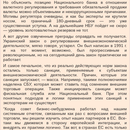
Но объяснить позицию Национального банка в отношении
валютного регулирования и требования обязательной продажи
валюты можно объективными и некоррупционными причинами.
Мотивы регулятора очевидны, и как бы эксперты ни крутили
носом, но граничный 180-дневный срок — это уже
существенная уступка. А на дальнейшие НБУ пойдет не скоро
— уровень золотовалютных резервов не тот.
А вот другие озвученные преграды оправдать не получается.
Украинский закон о регулировании внешнеэкономической
деятельности, мягко говоря, устарел. Он был написан в 1991 г.
и на тот момент, возможно, был прогрессивным и
революционным, но на сегодняшний день закон практически не
работает.
И самое печальное, что из реально действующих норм закона
остались только санкции, применяемые к субъектам
внешнеэкономической деятельности. Причин, которые эти
санкции запускают, — масса. Например, такими полномочиями
наделена СБУ, которая может ставить под сомнение внешние
торговые операции. Также инициировать санкции может
фискальная служба или Национальный банк. При этом
понятных подходов и логики применения этих санкций к
экспортерам не существует.
“Когда совет бизнес-омбудсмена работал над нашим
системным отчетом, связанным как раз с вопросами внешней
торговли, мы решили изучить опыт наших партнеров в ЕС. Все-
таки мы движемся в сторону европейской интеграции, и
внедрять их практики логично. Так вот, в странах ЕС есть только