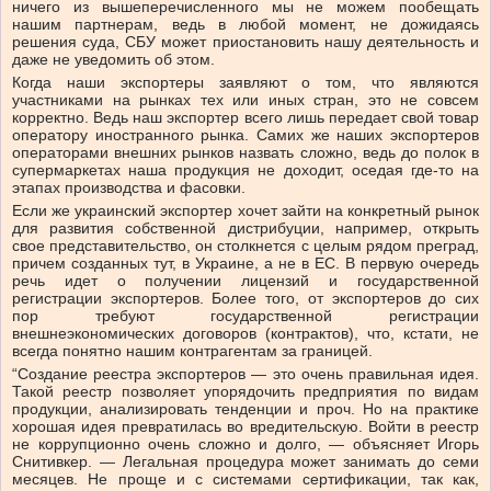
ничего из вышеперечисленного мы не можем пообещать
нашим партнерам, ведь в любой момент, не дожидаясь
решения суда, СБУ может приостановить нашу деятельность и
даже не уведомить об этом.
Когда наши экспортеры заявляют о том, что являются
участниками на рынках тех или иных стран, это не совсем
корректно. Ведь наш экспортер всего лишь передает свой товар
оператору иностранного рынка. Самих же наших экспортеров
операторами внешних рынков назвать сложно, ведь до полок в
супермаркетах наша продукция не доходит, оседая где-то на
этапах производства и фасовки.
Если же украинский экспортер хочет зайти на конкретный рынок
для развития собственной дистрибуции, например, открыть
свое представительство, он столкнется с целым рядом преград,
причем созданных тут, в Украине, а не в ЕС. В первую очередь
речь идет о получении лицензий и государственной
регистрации экспортеров. Более того, от экспортеров до сих
пор требуют государственной регистрации
внешнеэкономических договоров (контрактов), что, кстати, не
всегда понятно нашим контрагентам за границей.
“Создание реестра экспортеров — это очень правильная идея.
Такой реестр позволяет упорядочить предприятия по видам
продукции, анализировать тенденции и проч. Но на практике
хорошая идея превратилась во вредительскую. Войти в реестр
не коррупционно очень сложно и долго, — объясняет Игорь
Снитивкер. — Легальная процедура может занимать до семи
месяцев. Не проще и с системами сертификации, так как,