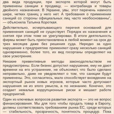
два вида продукции, при экспорте которой могут быть
применены санкции к продавцу, — контрабанда и товары
двойного назначения. В Украине, увы, этот перечень намного
шире, четких границ у него нет. А требования о применении
санкций со стороны официальных лиц часто необоснованны”,
— объяснила Татьяна Короткая.
Действительно, исчерпывающего перечня оснований для
применения санкций не существует. Порядок их назначения и
снятия при этом тоже не урегулирован. В итоге деятельность
фирмы может быть приостановлена в любой момент на срок до
трех месяцев даже без решения суда. Нередко за одно
нарушение к предприятию применяют сразу несколько санкций
одновременно, более того, их вид госорганы определяют на
свое усмотрение.
Никакие превентивные методы законодательством не
предусмотрены. Если бизнес допустил нарушение, ему не дают
времени на его устранение, не объясняют, что было сделано
неправильно, даже не уведомляют о том, что санкции будут
применены. Это, согласитесь, мало способствует вхождению на
экспортный рынок новых игроков, которые часто допускают
нарушения не из злого умысла, а по незнанию. Конечно, это
создает немалые коррупционные риски и мешает работе
предприятий.
Один из ключевых вопросов развития экспорта — это не вопрос
финансирования. Мы для того чтобы продать товар в Европу,
должны соответствовать требованиям рынка ЕС, среди которых
— стабильность, прозрачность, понятность процедур. Пока