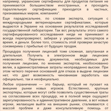
например, украинские сертификаты для продуктов питания не
принимаются большинством иностранных, и проходить
параллельную сертификацию приходится в частных,
признаваемых миром, компаниях”.
Еще парадоксальнее, по словам эксперта, ситуация с
международными ветеринарными сертификатами, которые
выдаются в Украине на основании результатов исследований
государственной лаборатории. Так вот, результаты этого самого
сертифицированного исследования нигде не принимают и
всегда перепроверяют, забирая у украинских экспортеров и
время, и деньги. Более того, стоимость этой проверки зачастую
соизмерима с прибылью от будущих продаж.
Процедура получения лицензий тоже сложная, запутанная и
длительная. Получить в электронном виде лицензию
невозможно. Перечень документов, необходимых для
получения лицензии, по мнению экспертов, необоснованно
велик, а административные затраты неоправданно высоки. При
этом четкого перечня оснований для отказа в выдаче лицензии
нет, что дает возможность чиновникам заработать как
официально, так и неофициально.
Любое ограничение — это барьер, который не пускает на
внешние рынки новых игроков. Естественно, крупные
экспортеры, которые могут себе позволить существенные траты
на согласование всех процедур, не в полной мере ощущают
зарегулированность и административное давление, а вот новые
игроки, желающие выйти на внешние рынки, сталкиваются с
массой проблем и даже консультативную помощь от