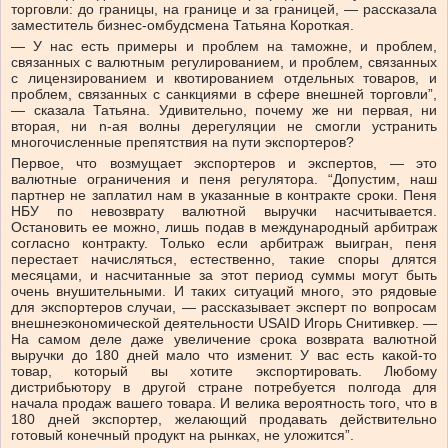
торговли: до границы, на границе и за границей, — рассказала
заместитель бизнес-омбудсмена Татьяна Короткая.
— У нас есть примеры и проблем на таможне, и проблем,
связанных с валютным регулированием, и проблем, связанных
с лицензированием и квотированием отдельных товаров, и
проблем, связанных с санкциями в сфере внешней торговли”,
— сказала Татьяна. Удивительно, почему же ни первая, ни
вторая, ни n-ая волны дерегуляции не смогли устранить
многочисленные препятствия на пути экспортеров?
Первое, что возмущает экспортеров и экспертов, — это
валютные ограничения и пеня регулятора. “Допустим, наш
партнер не заплатил нам в указанные в контракте сроки. Пеня
НБУ по невозврату валютной выручки насчитывается.
Остановить ее можно, лишь подав в международный арбитраж
согласно контракту. Только если арбитраж выигран, пеня
перестает начисляться, естественно, такие споры длятся
месяцами, и насчитанные за этот период суммы могут быть
очень внушительными. И таких ситуаций много, это рядовые
для экспортеров случаи, — рассказывает эксперт по вопросам
внешнеэкономической деятельности USAID Игорь Снитивкер. —
На самом деле даже увеличение срока возврата валютной
выручки до 180 дней мало что изменит. У вас есть какой-то
товар, который вы хотите экспортировать. Любому
дистрибьютору в другой стране потребуется полгода для
начала продаж вашего товара. И велика вероятность того, что в
180 дней экспортер, желающий продавать действительно
готовый конечный продукт на рынках, не уложится”.