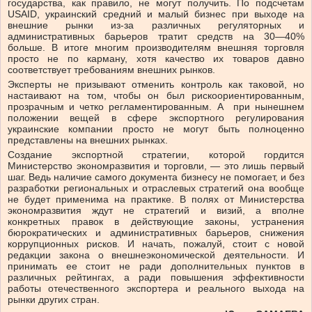
государства, как правило, не могут получить. По подсчетам
USAID, украинский средний и малый бизнес при выходе на
внешние рынки из-за различных регуляторных и
административных барьеров тратит средств на 30—40%
больше. В итоге многим производителям внешняя торговля
просто не по карману, хотя качество их товаров давно
соответствует требованиям внешних рынков.
Эксперты не призывают отменить контроль как таковой, но
настаивают на том, чтобы он был рискоориентированным,
прозрачным и четко регламентированным. А при нынешнем
положении вещей в сфере экспортного регулирования
украинские компании просто не могут быть полноценно
представлены на внешних рынках.
Создание экспортной стратегии, которой гордится
Министерство экономразвития и торговли, — это лишь первый
шаг. Ведь наличие самого документа бизнесу не помогает, и без
разработки региональных и отраслевых стратегий она вообще
не будет применима на практике. В полях от Министерства
экономразвития ждут не стратегий и визий, а вполне
конкретных правок в действующие законы, устранения
бюрократических и административных барьеров, снижения
коррупционных рисков. И начать, пожалуй, стоит с новой
редакции закона о внешнеэкономической деятельности. И
принимать ее стоит не ради дополнительных пунктов в
различных рейтингах, а ради повышения эффективности
работы отечественного экспортера и реального выхода на
рынки других стран.