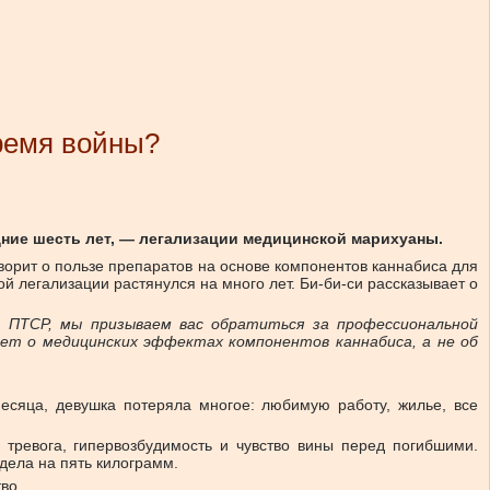
время войны?
ние шесть лет, — легализации медицинской марихуаны.
ворит о пользе препаратов на основе компонентов каннабиса для
й легализации растянулся на много лет. Би-би-си рассказывает о
ы ПТСР, мы призываем вас обратиться за профессиональной
ет о медицинских эффектах компонентов каннабиса, а не об
есяца, девушка потеряла многое: любимую работу, жилье, все
тревога, гипервозбудимость и чувство вины перед погибшими.
удела на пять килограмм.
во.