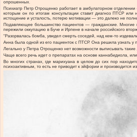
опрошенных.
Психиатр Петр Отрощенко работает в амбулаторном отделении о
которым он по итогам консультации ставит диагноз ПТСР или
истощение и усталость, потерю мотивации — это далеко не полны
Подавляющее большинство пациентов — гражданские. Многие и
пережили оккупацию в Буче и Ирпене в начале российского вторж
“Разорвалась бомба, увидел смерть соседей, над кем-то издева
Анна была одной из его пациенток с ПТСР. Она решила узнать у
Легально у Петра Отрощенко нет возможности выписывать такие л
Чаще всего речь идет о препаратах на основе каннабидиола, ил
Во многих странах, где марихуана в целом до сих пор находит
психоактивным, то есть не приводит к эйфории и производится и