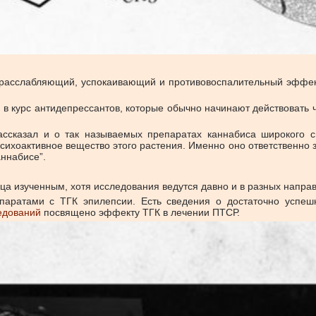
т расслабляющий, успокаивающий и противовоспалительный эффек
и в курс антидепрессантов, которые обычно начинают действовать 
сказал и о так называемых препаратах каннабиса широкого сп
психоактивное вещество этого растения. Именно оно ответственн
аннабисе”.
нца изученным, хотя исследования ведутся давно и в разных напра
аратами с ТГК эпилепсии. Есть сведения о достаточно успе
едований
посвящено эффекту ТГК в лечении ПТСР.