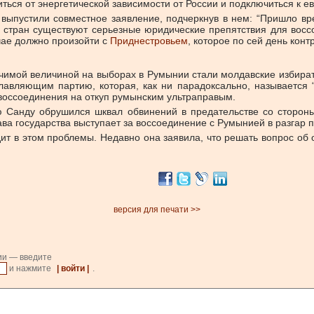
ться от энергетической зависимости от России и подключиться к е
ыпустили совместное заявление, подчеркнув в нем: “Пришло вр
их стран существуют серьезные юридические препятствия для вос
учае должно произойти с
Приднестровьем
, которое по сей день кон
ачимой величиной на выборах в Румынии стали молдавские избират
главляющим партию, которая, как ни парадоксально, называется
 воссоединения на откуп румынским ультраправым.
ю Санду обрушился шквал обвинений в предательстве со стороны
а государства выступает за воссоединение с Румынией в разгар 
идит в этом проблемы. Недавно она заявила, что решать вопрос о
версия для печати >>
ии — введите
и нажмите
| войти |
.