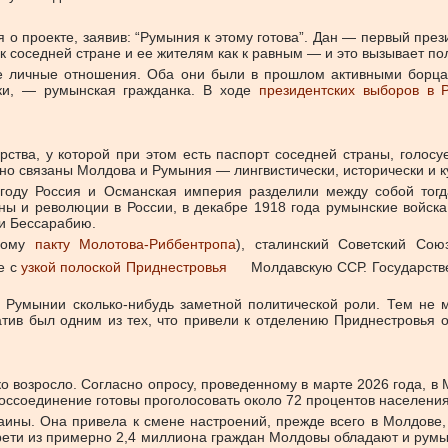
я о проекте, заявив: “Румыния к этому готова”. Дан — первый пре
я к соседней стране и ее жителям как к равным — и это вызывает п
 личные отношения. Оба они были в прошлом активными борцам
ики, — румынская гражданка. В ходе
президентских выборов в 
рства, у которой при этом есть паспорт соседней страны, голос
есно связаны Молдова и Румыния — лингвистически, исторически и к
 году Россия и Османская империя разделили между собой тогд
ны и революции в России, в декабре 1918 года румынские войск
ии Бессарабию.
емому
пакту Молотова-Риббентропа
), сталинский Советский Со
е с
узкой полоской Приднестровья
Молдавскую ССР. Государств
в Румынии сколько-нибудь заметной политической роли. Тем не м
тив был одним из тех, что привели к отделению Приднестровья 
о возросло. Согласно опросу, проведенному в марте 2026 года, в
оссоединение готовы проголосовать около 72 процентов населения
аины. Она привела к смене настроений, прежде всего в Молдове
 трети из примерно 2,4 миллиона граждан Молдовы обладают и р