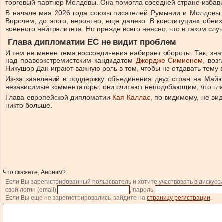
торговый партнер Молдовы. Она помогла соседней стране избави
В начале мая 2026 года союзы писателей Румынии и Молдовы в
Впрочем, до этого, вероятно, еще далеко. В конституциях обе
военного нейтралитета. Но прежде всего неясно, что в таком сл
Глава дипломатии ЕС не видит проблем
И тем не менее тема воссоединения набирает обороты. Так, зн
над правоэкстремистским кандидатом
Джордже Симионом
, воз
Никушор Дан играют важную роль в том, чтобы не отдавать тему
Из-за заявлений в поддержку объединения двух стран на Май
независимые комментаторы: они считают неподобающим, что глав
Глава европейской дипломатии
Кая Каллас
, по-видимому, не в
никто больше.
Что скажете, Аноним?
Если Вы зарегистрированный пользователь и хотите участвовать в дискусс
свой логин (email)
, пароль
Если Вы еще не зарегистрировались, зайдите на
страницу регистрации
.