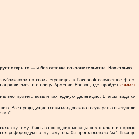
ует открыто — и без оттенка покровительства. Насколько
опубликовали на своих страницах в Facebook совместное фото:
 направляемся в столицу Армении Ереван, где пройдет
саммит
ально приветствовали как единую делегацию. В этом видится
ению. Все предыдущие главы молдавского государства выступали
изма”.
вала эту тему. Лишь в последние месяцы она стала в интервью
ел референдум на эту тему, она бы проголосовала “за”. В конце