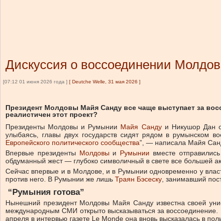
Дискуссия о воссоединении Молдо
[07:12 01 июня 2026 года ]
[
Deutche Welle, 31 мая 2026
]
Президент Молдовы Майя Санду все чаще выступает за восс
реалистичен этот проект?
Президенты Молдовы и Румынии
Майя Санду
и Никушор Дан от
улыбаясь, главы двух государств сидят рядом в румынском 
Европейского политического сообщества
”, — написала Майя Сан
Впервые президенты
Молдовы
и
Румынии
вместе отправились
обдуманный жест — глубоко символичный в свете все большей ак
Сейчас впервые и в Молдове, и в Румынии одновременно у влас
против него. В Румынии же лишь
Траян Бэсеску
, занимавший пос
“Румыния готова”
Нынешний президент Молдовы Майя Санду известна своей унион
международным СМИ открыто высказываться за воссоединение. В 
апреля в интервью газете Le Monde она вновь высказалась в пол