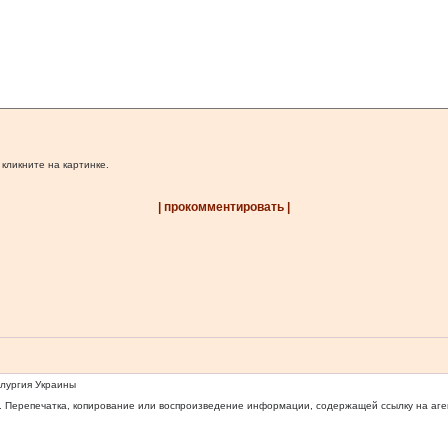
 кликните на картинке.
| прокомментировать |
ллургия Украины
 Перепечатка, копирование или воспроизведение информации, содержащей ссылку на агентс