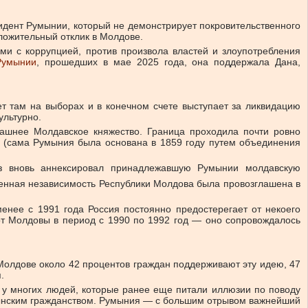
зидент Румынии, который не демонстрирует покровительственного
оложительный отклик в Молдове.
и с коррупцией, против произвола властей и злоупотребления
Румынии
, прошедших в мае 2025 года, она поддержала Дана,
ует там на выборах и в конечном счете выступает за ликвидацию
ультурно.
ашнее Молдавское княжество. Граница проходила почти ровно
а (сама Румыния была основана в 1859 году путем объединения
юз вновь аннексировал принадлежавшую Румынии молдавскую
енная независимость Республики Молдова была провозглашена в
енее с 1991 года Россия постоянно предостерегает от некоего
от Молдовы в период с 1990 по 1992 год — оно сопровождалось
 Молдове около 42 процентов граждан поддерживают эту идею, 47
.
, у многих людей, которые ранее еще питали иллюзии по поводу
умынским гражданством. Румыния — с большим отрывом важнейший