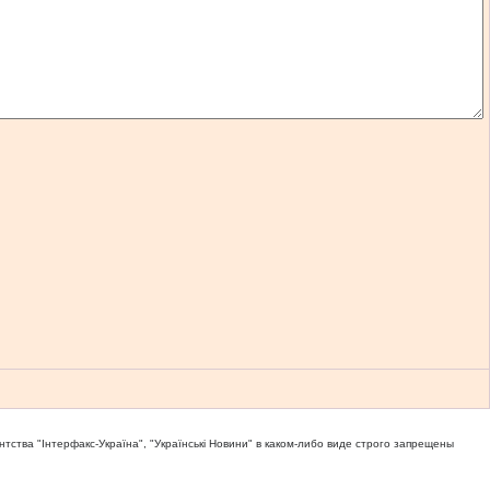
тва "Iнтерфакс-Україна", "Українськi Новини" в каком-либо виде строго запрещены