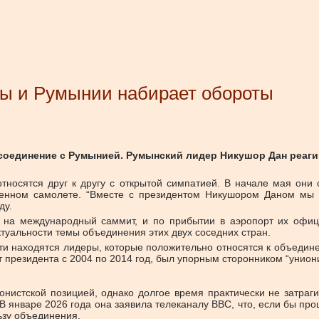
вы и Румынии набирает обороты
оединение с Румынией. Румынский лидер Никушор Дан реагир
носятся друг к другу с открытой симпатией. В начале мая они 
военном самолете. “Вместе с президентом Никушором Даном мы
ду.
 на международный саммит, и по прибытии в аэропорт их офици
туальности темы объединения этих двух соседних стран.
ти находятся лидеры, которые положительно относятся к объедин
т президента с 2004 по 2014 год, был упорным сторонником “унион
истской позицией, однако долгое время практически не затраги
январе 2026 года она заявила телеканалу BBC, что, если бы прош
ьзу объединения.