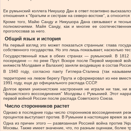
Ее румынский коллега Никушор Дан в ответ позитивно высказалс
отношения к “братьям и сестрам на северо-востоке”, а относитс
Кроме того, Майю Санду и Никушора Дана связывают и тесные
полномочиями. Майя Санду, как и многие ее соотечественн
проголосовав за него.
Общий язык и история
На первый взгляд это может показаться странным: глава госуда
собственного государства. Но это лишь показывает, насколько т
Государственный язык в обеих странах — румынский. В 1812
посередине — по реке Прут. Вскоре после Первой мировой вой
княжеств Молдавия и Валахия) заняли входившую в состав Росс
В 1940 году, согласно пакту Гитлера-Сталина (так называ
территорию на левом берегу Прута и сформировал из нее вмест
1991 году, еще до официального распада СССР.
Долгое время унионистские настроения не играли ни там, ни 
“фашистского воссоединения” Молдовы с Румынией. Этот нарра
первой войной России после распада Советского Союза.
Число сторонников растет
Однако в последние годы число сторонников воссоединения резк
процентов выступают против. В Румынии в настоящее время за в
Одна из причин этого — развязанная Россией война против Укр
Москвы. Также имеет значение, что, по разным оценкам, более