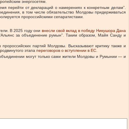
вропейским энергосетям.
емя перейти от деклараций о намерениях к конкретным делам”.
соединения, в том числе обязательство Молдовы придерживаться
тролируется пророссийскими сепаратистами.
ели. В 2025 году они
внесли свой вклад в победу Никушора Дана
 “Альянс за объединение румын”. Таким образом, Майя Санду и
 пророссийских партий Молдовы. Высказывают критику также и
продвинутого этапа
переговоров о вступлении в ЕС
.
б объединении могут только сами жители Молдовы и Румынии — и