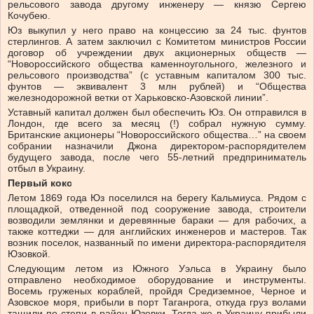
рельсового завода другому инженеру — князю Сергею
Кочубею.
Юз выкупил у него право на концессию за 24 тыс. фунтов
стерлингов. А затем заключил с Комитетом министров России
договор об учреждении двух акционерных обществ —
“Новороссийского общества каменноугольного, железного и
рельсового производства” (с уставным капиталом 300 тыс.
фунтов — эквивалент 3 млн рублей) и “Общества
железнодорожной ветки от Харьковско-Азовской линии”.
Уставный капитал должен был обеспечить Юз. Он отправился в
Лондон, где всего за месяц (!) собрал нужную сумму.
Британские акционеры “Новороссийского общества…” на своем
собрании назначили Джона директором-распорядителем
будущего завода, после чего 55‑летний предприниматель
отбыл в Украину.
Первый кокс
Летом 1869 года Юз поселился на берегу Кальмиуса. Рядом с
площадкой, отведенной под сооружение завода, строители
возводили землянки и деревянные бараки — для рабочих, а
также коттеджи — для английских инженеров и мастеров. Так
возник поселок, названный по имени директора-распорядителя
Юзовкой.
Следующим летом из Южного Уэльса в Украину было
отправлено необходимое оборудование и инструменты.
Восемь груженых кораблей, пройдя Средиземное, Черное и
Азовское моря, прибыли в порт Таганрога, откуда груз волами
тащили по степи в район Юзовки. Тогда же в Украину прибыли