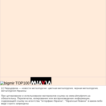
(c) Укррудпром — новости металлургии: цветная металлургия, черная металлургия,
металлургия Украины
При цитировании и использовании материалов ссылка на
www.ukrrudprom.ua
обязательна. Перепечатка, копирование или воспроизведение информации,
содержащей ссылку на агентства "Iнтерфакс-Україна", "Українськi Новини" в каком-либо
виде строго запрещены