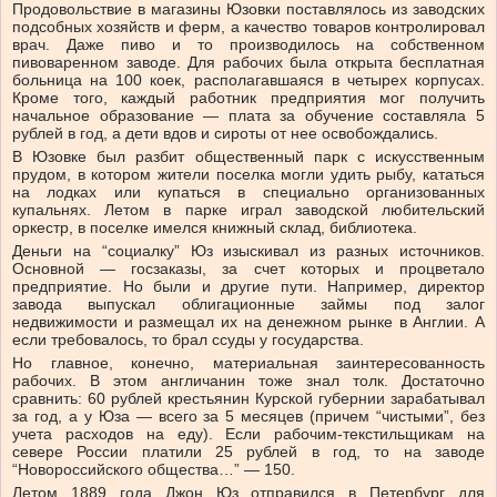
Продовольствие в магазины Юзовки поставлялось из заводских
подсобных хозяйств и ферм, а качество товаров контролировал
врач. Даже пиво и то производилось на собственном
пивоваренном заводе. Для рабочих была открыта бесплатная
больница на 100 коек, располагавшаяся в четырех корпусах.
Кроме того, каждый работник предприятия мог получить
начальное образование — плата за обучение составляла 5
рублей в год, а дети вдов и сироты от нее освобождались.
В Юзовке был разбит общественный парк с искусственным
прудом, в котором жители поселка могли удить рыбу, кататься
на лодках или купаться в специально организованных
купальнях. Летом в парке играл заводской любительский
оркестр, в поселке имелся книжный склад, библиотека.
Деньги на “социалку” Юз изыскивал из разных источников.
Основной — госзаказы, за счет которых и процветало
предприятие. Но были и другие пути. Например, директор
завода выпускал облигационные займы под залог
недвижимости и размещал их на денежном рынке в Англии. А
если требовалось, то брал ссуды у государства.
Но главное, конечно, материальная заинтересованность
рабочих. В этом англичанин тоже знал толк. Достаточно
сравнить: 60 рублей крестьянин Курской губернии зарабатывал
за год, а у Юза — всего за 5 месяцев (причем “чистыми”, без
учета расходов на еду). Если рабочим-текстильщикам на
севере России платили 25 рублей в год, то на заводе
“Новороссийского общества…” — 150.
Летом 1889 года Джон Юз отправился в Петербург для