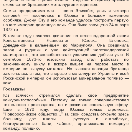
около сотни британских металлургов и горняков.
Семья предпринимателя — жена Элизабет, дочь и четверо
сыновей — поселилась в Юзовке в большом каменном
особняке. Джону Юзу и его команде удалось построить первую
на юге империи доменную печь. Она была запущена 24 января
1872‑го.
В том же году началось движение по железнодорожной линии
Константиновка — Ясиноватая — Юзовка — Еленовка,
доведенной в дальнейшем до Мариуполя. Она соединила
завод и рудники с уже действующей железнодорожной
магистралью, что способствовало увеличению добычи угля. В
сентябре 1873‑го юзовский завод стал работать по
законченному циклу и вскоре вышел на первое место в
империи по выпуску металла. Но главная новация британца
заключалась в том, что впервые в металлургии Украины и всей
Российской империи он использовал минеральное топливо —
кокс.
Госзаказы
Юз всячески стремился сделать свое предприятие
конкурентоспособным. Поэтому не только совершенствовал
технологию производства, но и развивал социальную сферу.
Еще в 1870 году, когда Юзовка только строилась,
“Новороссийское общество…” за свои средства открыло здесь
больницу, две школы — русскую и английскую,
благоустроенные бани, чайные, организовало пожарную
команду, полицию.