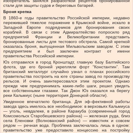
изобретатель занялся разработкой рецептов бронированной
стали для защиты судов и береговых батарей.
Броня крепка
В 1860‑е годы правительство Российской империи, недавно
пережившей тяжелое поражение в Крымской войне, искало в
Западной Европе подрядчиков для бронирования своих
кораблей. В связи с этим Адмиралтейство попросило ряд
предприятий Франции и Великобритании представить
бронированные листы для тестового обстрела. Самой крепкой
оказалась броня, выпущенная Мильвольским заводом. С этим
предприятием и был заключен контракт от имени
правительства Российской империи.
Юз отправился в город Кронштадт, главную базу Балтийского
флота, где его броней укрепляли форт “Константин”. Там
британский металлург случайно узнал о планах российского
правительства построить на юге страны завод по производству
рельсов. И очень заинтересовался этим проектом. Однако
прежде чем предпринимать какие‑либо шаги, решил увидеть
все собственными глазами. Так Джон Юз оказался на берегу
реки Кальмиус (ныне территория Донецкой области).
Увиденное впечатлило британца. Для эф-фективной работы
завода здесь имелось все необходимое: в верховьях Кальмиуса
— уголь, невдалеке, в районе Каракуба (современный город
Комсомольск Старобешевского района) — железная руда, близ
села Еленовки (Волновахский район) — известняк и совсем
рядом — речная вода. Проблема заключалась лишь в одном:
правительство уже предоставило концессию на постройку