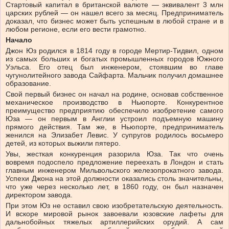
Стартовый капитал в британской валюте — эквивалент 3 млн
царских рублей — он нашел всего за месяц. Предприниматель
доказал, что бизнес может быть успешным в любой стране и в
любом регионе, если его вести грамотно.
Начало
Джон Юз родился в 1814 году в городе Мертир-Тидвил, одном
из самых больших и богатых промышленных городов Южного
Уэльса. Его отец был инженером, стоявшим во главе
чугунолитейного завода Сайфарта. Мальчик получил домашнее
образование.
Свой первый бизнес он начал на родине, основав собственное
механическое производство в Ньюпорте. Конкурентное
преимущество предприятию обеспечило изобретение самого
Юза — он первым в Англии устроил подъемную машину
прямого действия. Там же, в Ньюпорте, предприниматель
женился на Элизабет Левис. У супругов родилось восьмеро
детей, из которых выжили пятеро.
Увы, жесткая конкуренция разорила Юза. Так что очень
вовремя подоспело предложение переехать в Лондон и стать
главным инженером Мильвольского железопрокатного завода.
Успехи Джона на этой должности оказались столь значительны,
что уже через несколько лет, в 1860 году, он был назначен
директором завода.
При этом Юз не оставил свою изобретательскую деятельность.
И вскоре мировой рынок завоевали юзовские лафеты для
дальнобойных тяжелых артиллерийских орудий. А сам