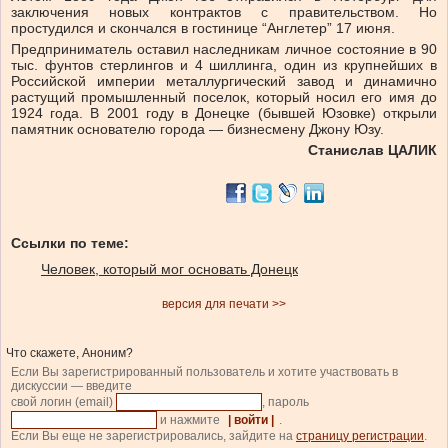
заключения новых контрактов с правительством. Но
простудился и скончался в гостинице “Англетер” 17 июня.
Предприниматель оставил наследникам личное состояние в 90
тыс. фунтов стерлингов и 4 шиллинга, один из крупнейших в
Российской империи металлургический завод и динамично
растущий промышленный поселок, который носил его имя до
1924 года. В 2001 году в Донецке (бывшей Юзовке) открыли
памятник основателю города — бизнесмену Джону Юзу.
Станислав ЦАЛИК
Ссылки по теме:
Человек, который мог основать Донецк
версия для печати >>
Что скажете, Аноним?
Если Вы зарегистрированный пользователь и хотите участвовать в
дискуссии — введите
свой логин (email)
, пароль
и нажмите
| войти |
.
Если Вы еще не зарегистрировались, зайдите на
страницу регистрации
.