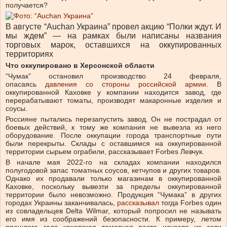
получается?
В августе “Auchan Украина” провел акцию “Полки ждут. И
мы ждем” — на рамках были написаны названия
торговых марок, оставшихся на оккупированных
территориях
Что оккупировано в Херсонской области
“Чумак” остановил производство 24 февраля,
опасаясь
давления со стороны российской армии
. В
оккупированной Каховке у компании находится завод, где
перерабатывают томаты, производят макаронные изделия и
соусы.
Россияне пытались перезапустить завод. Он не пострадал от
боевых действий, к тому же компания не вывезла из него
оборудование. После оккупации города транспортные пути
были перекрыты. Склады с оставшимся на оккупированной
территории сырьем ограбили, рассказывает Forbes Левчук.
В начале мая 2022-го на складах компании находился
полугодовой запас томатных соусов, кетчупов и других товаров.
Однако их продавали только магазинам в оккупированной
Каховке, поскольку вывезти за пределы оккупированной
территории было невозможно. Продукция “Чумака” в других
городах Украины заканчивалась,
рассказывал
тогда Forbes один
из совладельцев Delta Wilmar, который попросил не называть
его имя из соображений безопасности. К примеру, летом