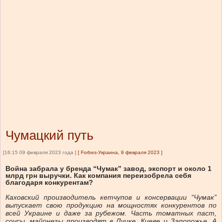
Чумацкий путь
[16:15 09 февраля 2023 года ]
[
Forbes-Украина, 9 февраля 2023
]
Война забрала у бренда “Чумак” завод, экспорт и около 1
млрд грн выручки. Как компания переизобрела себя
благодаря конкурентам?
Каховский производитель кетчупов и консервации “Чумак”
выпускает свою продукцию на мощностях конкурентов по
всей Украине и даже за рубежом. Часть томатных паст,
соусы, майонезы производят в Луцке, Киеве и Запорожье. А