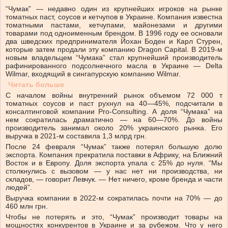
“Чумак” — недавно один из крупнейших игроков на рынке
томатных паст, соусов и кетчупов в Украине. Компания известна
томатными пастами, кетчупами, майонезами и другими
товарами под одноименным брендом. В 1996 году ее основали
два шведских предпринимателя Йохан Боден и Карл Стурен,
которые затем продали эту компанию Dragon Capital. В 2019-м
новым владельцем “Чумака” стал крупнейший производитель
рафинированного подсолнечного масла в Украине — Delta
Wilmar, входящий в сингапурскую компанию Wilmar.
Читать больше
С началом войны внутренний рынок объемом 72 000 т
томатных соусов и паст рухнул на 40—45%, подсчитали в
консалтинговой компании Pro-Consulting. А доля “Чумака” на
нем сократилась драматично — на 60—70%. До войны
производитель занимал около 20% украинского рынка. Его
выручка в 2021-м составила 1,3 млрд грн.
После 24 февраля “Чумак” также потерял большую долю
экспорта. Компания прекратила поставки в Африку, на Ближний
Восток и в Европу. Доля экспорта упала с 25% до нуля. “Мы
столкнулись с вызовом — у нас нет ни производства, ни
складов, — говорит Левчук. — Нет ничего, кроме бренда и части
людей”.
Выручка компании в 2022-м сократилась почти на 70% — до
460 млн грн.
Чтобы не потерять и это, “Чумак” производит товары на
мощностях конкурентов в Украине и за рубежом. Что у него