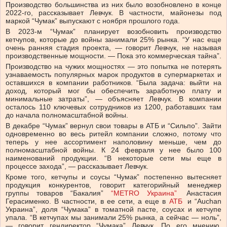
Производство большинства из них было возобновлено в конце
2022-го, рассказывает Левчук. В частности, майонезы под
маркой “Чумак” выпускают с ноября прошлого года.
В 2023-м “Чумак” планирует возобновить производство
кетчупов, которые до войны занимали 25% рынка. “У нас еще
очень ранняя стадия проекта, — говорит Левчук, не называя
производственные мощности. — Пока это коммерческая тайна”.
Производство на чужих мощностях — это попытка не потерять
узнаваемость популярных марок продуктов в супермаркетах и
оставшихся в компании работников. “Была задача: выйти на
доход, который мог бы обеспечить заработную плату и
минимальные затраты”, — объясняет Левчук. В компании
осталось 110 ключевых сотрудников из 1200, работавших там
до начала полномасштабной войны.
В декабре “Чумак” вернул свои товары в АТБ и “Сильпо”. Зайти
одновременно во весь ритейл компании сложно, потому что
теперь у нее ассортимент наполовину меньше, чем до
полномасштабной войны. К 24 февраля у нее было 100
наименований продукции. “В некоторые сети мы еще в
процессе захода”, — рассказывает Левчук.
Кроме того, кетчупы и соусы “Чумак” постепенно вытесняет
продукция конкурентов, говорит категорийный менеджер
группы товаров “Бакалия”
“METRO Украина”
Анастасия
Герасименко. В частности, в ее сети, а еще в
АТБ
и “Auchan
Украина”, доля “Чумака” в томатной пасте, соусах и кетчупе
упала. “В кетчупах мы занимали 25% рынка, а сейчас — ноль”,
— говорит гендиректор “Чумака” Левчук. По его мнению,