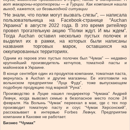
вот макароны-короткорезы — в Турции. Как компания нашла
выход, кажется, из безвыходной ситуации
“Не знали, что полки могут вызвать слезы”, — написала
пользовательница на Facebook-странице “Auchan
Украина” в августе 2022 года. В это время ритейлер
провел трогательную акцию “Полки ждут. И мы ждем”.
Тогда Auchan оставил несколько пустых полочек и
выделил их в рамки, на которых были написаны
названия торговых марок, оставшихся на
оккупированных территориях.
Одним из героев этих пустых полочек был “Чумак” — недавно
крупнейший производитель кетчупов, томатной пасты и
майонезов в Украине.
В конце сентября один из продуктов компании, томатная паста,
вернулась в Auchan и другие магазины. Ее изготовили на
волынском предприятии “Луцк Фудз”, тоже выпускающем
подобную продукцию под маркой “Руна”.
Производство в Луцке нашел гендиректор “Чумака” Андрей
Левчук, когда вывозил семью в безопасное место после 24
февраля. На Волынь “Чумак” переехал в мае, где с тех пор
производит томатную пасту и соус “Чумак Херсонский”,
рассказывает в интервью Forbes Левчук. Предприятие
компании в Каховке не работает.
Бизнес “Чумак”