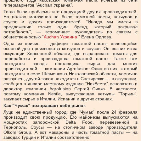
прошлого года каховская томатная паста исчезла из сети
гипермаркетов “Auchan Украина”.
Тогда были проблемы и с продукцией других производителей.
На полках магазинов не было томатной пасты, кетчупов и
соусов и других производителей. “Иногда мы имели в
предложении только один бренд, который покрывал
потребность”, — вспоминает руководитель по связям с
общественностью “
Auchan Украина
” Елена Орлова.
Одна из причин — дефицит томатной пасты, являющейся
основой для производства кетчупов и соусов. Он возник из-за
оккупации Херсонской области, где выращивают томаты для
переработки и производства томатной пасты. Также там
находятся заводы поставщика сырья для многих
производителей — компании Agrofusion. Один из них, который
находится в селе Шевченково Николаевской области, частично
разрушен, другой завод находится в Снегиревке — в оккупации,
сообщал в январе местному изданию “НикВести” основатель и
директор компании Agrofusion Сергей Сипко. В частности,
поэтому компания Nestle, выпускающая кетчупы “Торчин”,
закупает сырье в Италии, Испании и других странах.
Как “Чумак” возвращает себе рынок
Луцк не единственный город, где “Чумак” после 24 февраля
производит свою продукцию. Его майонезы выпускаются на
мощностях запорожской Delta Food, перевезенной в
Тернополь. Соусы — на столичном заводе производителя
Olkom Group. А вот макароны и часть томатной пасты — на
заводах Турции и Италии соответственно.