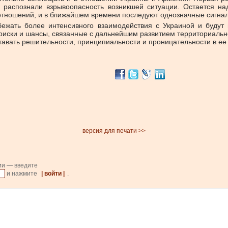
 распознали взрывоопасность возникшей ситуации. Остается над
тношений, и в ближайшем времени последуют однозначные сигналы
бежать более интенсивного взаимодействия с Украиной и буду
риски и шансы, связанные с дальнейшим развитием территориальн
тавать решительности, принципиальности и проницательности в ее
версия для печати >>
ии — введите
и нажмите
| войти |
.