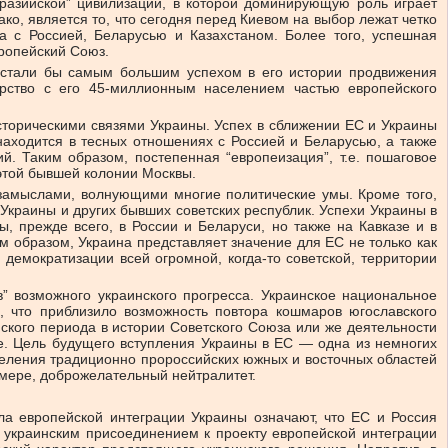
разийской” цивилизации, в которой доминирующую роль играет
о, является то, что сегодня перед Киевом на выбор лежат четко
 с Россией, Беларусью и Казахстаном. Более того, успешная
ропейский Союз.
а стали бы самым большим успехом в его истории продвижения
арство с его 45-миллионным населением частью европейского
сторическими связями Украины. Успех в сближении ЕС и Украины
находится в тесных отношениях с Россией и Беларусью, а также
. Таким образом, постепенная “европеизация”, т.е. пошаговое
 этой бывшей колонии Москвы.
замыслами, волнующими многие политические умы. Кроме того,
Украины и других бывших советских республик. Успехи Украины в
, прежде всего, в России и Беларуси, но также на Кавказе и в
м образом, Украина представляет значение для ЕС не только как
демократизации всей огромной, когда-то советской, территории
” возможного украинского прогресса. Украинское национальное
, что приблизило возможность повтора кошмаров югославского
нского периода в истории Советского Союза или же деятельности
е. Цель будущего вступления Украины в ЕС — одна из немногих
аселения традиционно пророссийских южных и восточных областей
 мере, доброжелательный нейтралитет.
ла европейской интеграции Украины означают, что ЕС и Россия
 украинским присоединением к проекту европейской интеграции