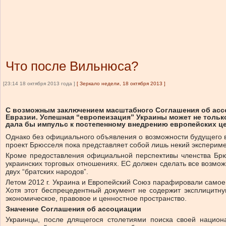
Что после Вильнюса?
[23:14 18 октября 2013 года ]
[
Зеркало недели, 18 октября 2013
]
С возможным заключением масштабного Соглашения об ассо
Евразии. Успешная “европеизация” Украины может не тольк
дала бы импульс к постепенному внедрению европейских це
Однако без официального объявления о возможности будущего в
проект Брюсселя пока представляет собой лишь некий экспериме
Кроме предоставления официальной перспективы членства Брю
украинских торговых отношениях. ЕС должен сделать все возмож
двух “братских народов”.
Летом 2012 г. Украина и Европейский Союз парафировали самое 
Хотя этот беспрецедентный документ не содержит эксплицитн
экономическое, правовое и ценностное пространство.
Значение Соглашения об ассоциации
Украинцы, после длящегося столетиями поиска своей национа