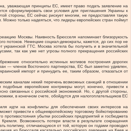
трана, уважающая принципы ЕС, имеет право подать заявление на
дется сформулировать свои условия для приглашения Украины к
угой стороны, ЕС сейчас рискует многим, не предоставляя такую
 Можно только надеяться, что лидеры европейских стран поймут
ю реакцию Москвы. Наивность Брюсселя напоминает близорукость
го потоков. Немецкие социал-демократы, кажется, до сих пор не
т украинской ГТС. Москва хотела бы получить и в значительной
усами, так как уже нет угрозы полного прекращения российских
ебрежение относительно истинных мотивов построения дорогих
ран — членов Восточного партнерства, ЕС был заметно удивлен,
краинский импорт и принудить ее, таким образом, отказаться от
ческим каналам некий перечень возможных санкций в отношении
 подобные европейские контрмеры могут, конечно, привести к
но связанных с российской экономикой. Но, с другой стороны,
номики, в конечном счете, обойдутся для налогоплательщиков ЕС
ремля идти на конфликты для обеспечения своих интересов на
ы может привести к общеевропейскому торговому бойкотированию
го противостояния убытки российских предприятий и госбюджета
 Кремля. Возможность потери власти в результате сокращения
ть политику, отличающуюся от той, которую он годами проводил
акция из Брюсселя касательно российского давления на Киев и