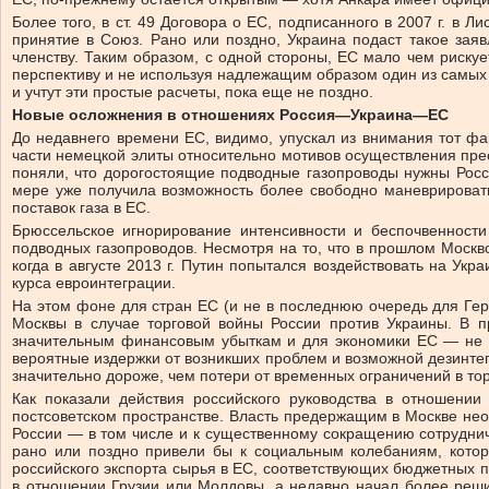
Более того, в ст. 49 Договора о ЕС, подписанного в 2007 г. в
принятие в Союз. Рано или поздно, Украина подаст такое зая
членству. Таким образом, с одной стороны, ЕС мало чем рискуе
перспективу и не используя надлежащим образом один из самых
и учтут эти простые расчеты, пока еще не поздно.
Новые осложнения в отношениях Россия—Украина—ЕС
До недавнего времени ЕС, видимо, упускал из внимания тот фа
части немецкой элиты относительно мотивов осуществления прес
поняли, что дорогостоящие подводные газопроводы нужны Росси
мере уже получила возможность более свободно маневрировать 
поставок газа в ЕС.
Брюссельское игнорирование интенсивности и беспочвенности
подводных газопроводов. Несмотря на то, что в прошлом Москв
когда в августе 2013 г. Путин попытался воздействовать на Ук
курса евроинтеграции.
На этом фоне для стран ЕС (и не в последнюю очередь для Ге
Москвы в случае торговой войны России против Украины. В п
значительным финансовым убыткам и для экономики ЕС — не в 
вероятные издержки от возникших проблем и возможной дезинтег
значительно дороже, чем потери от временных ограничений в тор
Как показали действия российского руководства в отношении
постсоветском пространстве. Власть предержащим в Москве нео
России — в том числе и к существенному сокращению сотруднич
рано или поздно привели бы к социальным колебаниям, котор
российского экспорта сырья в ЕС, соответствующих бюджетных 
в отношении Грузии или Молдовы, а недавно начал более реши