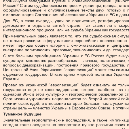
проникнутой западными идеями и общечеловеческими ценностя
Россия? С этим судьбоносным вопросом украинцы, правда, сталк
сформулированные и опубликованные тексты двух готовых к 
имплементация Соглашения об ассоциации Украины с ЕС в дальн
Для ЕС, в свою очередь, удачное подписание, ратифицирован
демократии в отдельно взятой стране. Так станет ли в ско
интеграционного процесса, или же судьба Украины как государст
Примечательным здесь является то, что эта судьбоносная ситу
не только расширит сферу влияния европейских послевоенных ц
имеет периоды общей истории с южно-кавказскими и центральн
внедрение политических, правовых, экономических и др. стандар
С все большим приобщением Украины к ЕС Россия будет вынуж
существует множество разнообразных — личных, политических, к
вопросах демократизации, построения правового государства, 
Центральной Азии. Украинская “европеизация” может тем самым 
отдельное государство. В категориях мировой политики Украин
Евразии.
Провал же украинской “европеизации” будет означать не толь
государство еще не консолидировано, скорее, наоборот: за 
сценария 90-х в этой культурно и географически разделенной с
Организации украинских националистов во Второй мировой вой
политических идей, в отношении которых большая часть украинс
страны цель — членство Украины в Европейском Союзе, в отличи
Туманное будущее
Значительные геополитические последствия, а также импликац
сегодня тоже находятся на поворотном пункте развития своих