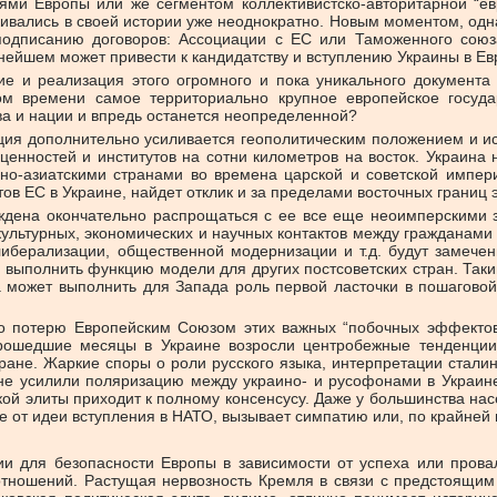
ми Европы или же сегментом коллективистско-авторитарной “ев
ивались в своей истории уже неоднократно. Новым моментом, однак
подписанию договоров: Ассоциации с ЕС или Таможенного союза
ейшем может привести к кандидатству и вступлению Украины в Ев
ие и реализация этого огромного и пока уникального документ
ром времени самое территориально крупное европейское госуд
ва и нации и впредь останется неопределенной?
ация дополнительно усиливается геополитическим положением и и
енностей и институтов на сотни километров на восток. Украина 
о-азиатскими странами во времена царской и советской империй
тов ЕС в Украине, найдет отклик и за пределами восточных границ
дена окончательно распрощаться с ее все еще неоимперскими 
ультурных, экономических и научных контактов между гражданами 
либерализации, общественной модернизации и т.д. будут замечены
выполнить функцию модели для других постсоветских стран. Таки
а может выполнить для Запада роль первой ласточки в пошаговой 
ко потерю Европейским Союзом этих важных “побочных эффектов
прошедшие месяцы в Украине возросли центробежные тенденции
тране. Жаркие споры о роли русского языка, интерпретации стали
не усилили поляризацию между украино- и русофонами в Украин
кой элиты приходит к полному консенсусу. Даже у большинства н
е от идеи вступления в НАТО, вызывает симпатию или, по крайней
ии для безопасности Европы в зависимости от успеха или прова
 отношений. Растущая нервозность Кремля в связи с предстоящим