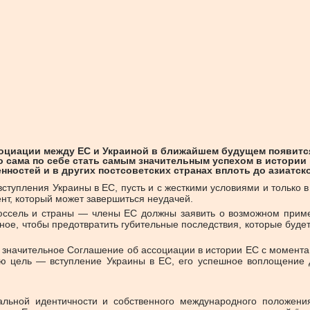
циации между ЕС и Украиной в ближайшем будущем появится 
о сама по себе стать самым значительным успехом в истории
нностей и в других постсоветских странах вплоть до азиатск
ступления Украины в ЕС, пусть и с жесткими условиями и только 
нт, который может завершиться неудачей.
ссель и страны — члены ЕС должны заявить о возможном примен
ное, чтобы предотвратить губительные последствия, которые буде
значительное Соглашение об ассоциации в истории ЕС с момента 
ую цель — вступление Украины в ЕС, его успешное воплощение д
льной идентичности и собственного международного положения