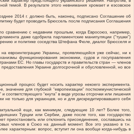
ский характер предстоящего украинского решения. Напротив, в
ой темой. В результате этого невнимания хромает и еэсовское
озднее 2014 г. должно быть, наконец, подписано Соглашение об
олитику будет проводить Брюссель после подписания Соглашения
 по сравнению с недавним прошлым, когда Евросоюз, например,
арламента даже одобрила парламентские манипуляции (”тушки”)
ирению и политике соседства Штефана Фюле, диалог Брюсселя и
ии на евроинтеграцию Украины, проявляющейся уже сейчас, ни к
ханизмы функционирования экономики, судов и госуправления
ранами ЕС. Но главы государств и правительств стран — членов
 предоставления Украине долгосрочной и обусловленной, но все
ионный процесс будет носить характер некоего эксперимента.
, значение для глубокой “европеизации” посткоммунистической
 и соответствующего “кнута” в виде угрозы отсрочки или лишения
 не только для украинцев, но и для дискредитировавшего себя
 актуальной еще, как минимум, следующие 10 лет? Более того,
дняшних Турции или Сербии, даже после того, как государство
ет приостановить или отклонить присоединение, сославшись на
овых членов в Союз на данный момент. Все это указано в т.н.
лее характерным: вопрос, вступит ли она вообще когда-нибудь в