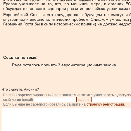
Ереван указывает на то, что, по меньшей мере, в органах ЕС
обсуждаются опасные сценарии развития российско-украинских о
Европейский Союз и его государства в будущем не смогут из
внутренних и внешнеполитических проблем. Слишком уж велики 
Германии (хотя бы в силу исторических причин) не должно недос
Ссылки по теме:
Раде осталось принять 3 евроинтеграционных закона
Что скажете, Аноним?
Если Вы зарегистрированный пользователь и хотите участвовать в дискусс
свой логин (email)
, пароль
Если Вы еще не зарегистрировались, зайдите на
страницу регистрации
.