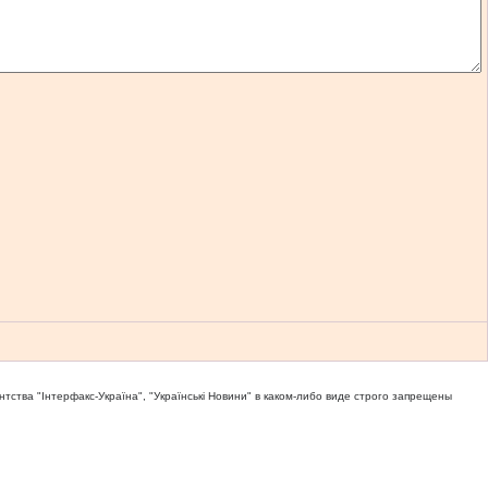
тва "Iнтерфакс-Україна", "Українськi Новини" в каком-либо виде строго запрещены