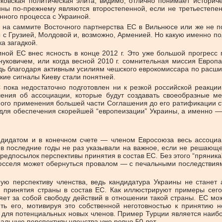
ковская политическая элита, видимо, отлично понимает историче
ны по-прежнему являются второстепенной, если не третьестепенн
нного процесса с Украиной.
я на саммите Восточного партнерства ЕС в Вильнюсе или же не п
с Грузией, Молдовой и, возможно, Арменией. Но какую именно п
а загадкой.
ной ЕС внес ясность в конце 2012 г. Это уже большой прогресс
нуковичем, или когда весной 2010 г. сомнительная миссия Европ
едь благодаря активным усилиям чешского еврокомиссара по расш
кие сигналы Киеву стали понятней.
С пока недостаточно подготовлен ни к резкой российской реакц
ния об ассоциации, которые будут создавать своеобразные ме
ного применения большей части Соглашения до его ратификации ст
для обеспечения скорейшей “европеизации” Украины, а именно —
ндидатом и в конечном счете — членом Евросоюза весь ассоциац
в последние годы не раз указывали на важное, если не решающее
дпосылок перспективы принятия в состав ЕС. Без этого “пряника”
юсселя может обернуться провалом — с печальными последствиями
ую перспективу членства, ведь кандидатура Украины не станет
 принятия страны в состав ЕС. Как иллюстрируют примеры сего
ет за собой свободу действий в отношении такой страны. ЕС мож
ить его, мотивируя это собственной неготовностью к принятию н
 для потенциальных новых членов. Пример Турции является наибо
льную перспективу членства уже ровно 50 лет.