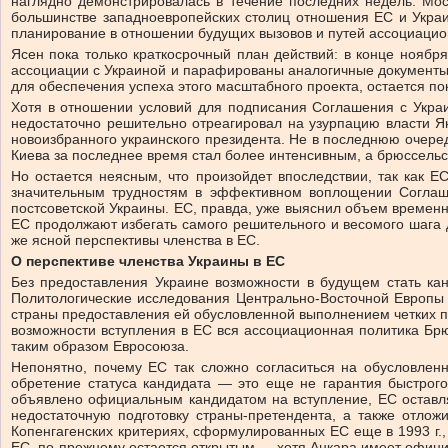
наглядно демонстрировалась в течение последних недель. Мос
большинстве западноевропейских столиц отношения ЕС и Украи
планирование в отношении будущих вызовов и путей ассоциацио
Ясен пока только краткосрочный план действий: в конце ноябр
ассоциации с Украиной и парафированы аналогичные документы 
для обеспечения успеха этого масштабного проекта, остается пок
Хотя в отношении условий для подписания Соглашения с Украи
недостаточно решительно отреагировал на узурпацию власти Я
новоизбранного украинского президента. Не в последнюю очер
Киева за последнее время стал более интенсивным, а брюссельс
Но остается неясным, что произойдет впоследствии, так как Е
значительным трудностям в эффективном воплощении Соглаше
постсоветской Украины. ЕС, правда, уже выяснил объем времен
ЕС продолжают избегать самого решительного и весомого шага 
же ясной перспективы членства в ЕС.
О перспективе членства Украины в ЕС
Без предоставления Украине возможности в будущем стать ка
Политологические исследования Центрально-Восточной Европы 
страны предоставления ей обусловленной выполнением четких пре
возможности вступления в ЕС вся ассоциационная политика Бр
таким образом Евросоюза.
Непонятно, почему ЕС так сложно согласиться на обусловленн
обретение статуса кандидата — это еще не гарантия быстрого
объявлено официальным кандидатом на вступление, ЕС оставля
недостаточную подготовку страны-претендента, а также отлож
Копенгагенских критериях, сформулированных ЕС еще в 1993 г.,
ЕС, по-прежнему остается открытым — хотя Анкара имеет официа