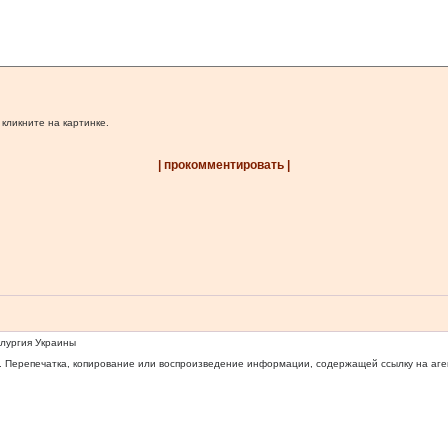
 кликните на картинке.
| прокомментировать |
ллургия Украины
 Перепечатка, копирование или воспроизведение информации, содержащей ссылку на агентс