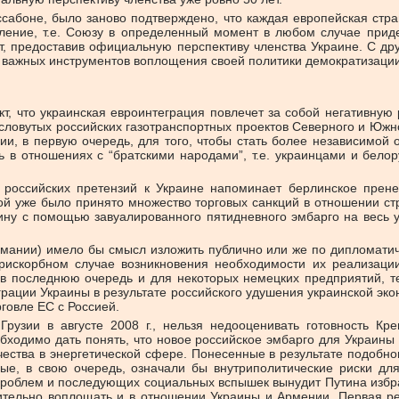
 Лиссабоне, было заново подтверждено, что каждая европейская с
вление, т.е. Союзу в определенный момент в любом случае при
т, предоставив официальную перспективу членства Украине. С др
 важных инструментов воплощения своей политики демократизации.
кт, что украинская евроинтеграция повлечет за собой негативну
ловутых российских газотранспортных проектов Северного и Южно
и, в первую очередь, для того, чтобы стать более независимой о
в отношениях с “братскими народами”, т.е. украинцами и белор
 российских претензий к Украине напоминает берлинское прен
ой уже было принято множество торговых санкций в отношении ст
раину с помощью завуалированного пятидневного эмбарго на весь у
рмании) имело бы смысл изложить публично или же по дипломати
рискорбном случае возникновения необходимости их реализации
последнюю очередь и для некоторых немецких предприятий, тес
рации Украины в результате российского удушения украинской эко
говле ЕС с Россией.
 Грузии в августе 2008 г., нельзя недооценивать готовность К
бходимо дать понять, что новое российское эмбарго для Украин
ества в энергетической сфере. Понесенные в результате подобно
ые, в свою очередь, означали бы внутриполитические риски для
проблем и последующих социальных вспышек вынудит Путина избра
тельно воплощать и в отношении Украины и Армении. Первая ре