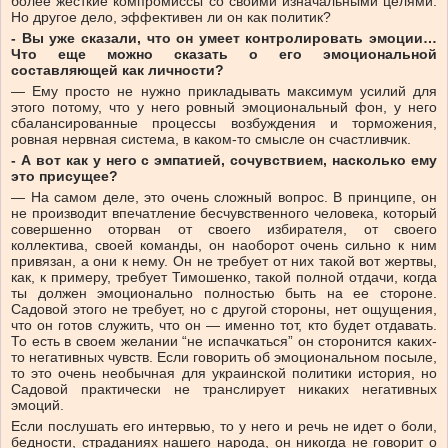
более жесткие компромиссы со своими изначальными целями.
Но другое дело, эффективен ли он как политик?
- Вы уже сказали, что он
у
меет контролировать эмоции…
Что еще можно сказать о его эмоциональной
составляющей как личности?
— Ему просто не нужно прикладывать максимум усилий для
этого потому, что у него ровный эмоциональный фон, у него
сбалансированные процессы возбуждения и торможения,
ровная нервная система, в каком-то смысле он счастливчик.
- А вот как у него с эмпатией, сочувствием, насколько ему
это присущее?
— На самом деле, это очень сложный вопрос. В принципе, он
не производит впечатление бесчувственного человека, который
совершенно оторван от своего избирателя, от своего
коллектива, своей команды, он наоборот очень сильно к ним
привязан, а они к нему. Он не требует от них такой вот жертвы,
как, к примеру, требует Тимошенко, такой полной отдачи, когда
ты должен эмоционально полностью быть на ее стороне.
Садовой этого не требует, но с другой стороны, нет ощущения,
что он готов служить, что он — именно тот, кто будет отдавать.
То есть в своем желании “не испачкаться” он сторонится каких-
то негативных чувств. Если говорить об эмоциональном посыле,
то это очень необычная для украинской политики история, но
Садовой практически не транслирует никаких негативных
эмоций.
Если послушать его интервью, то у него и речь не идет о боли,
бедности, страданиях нашего народа, он никогда не говорит о