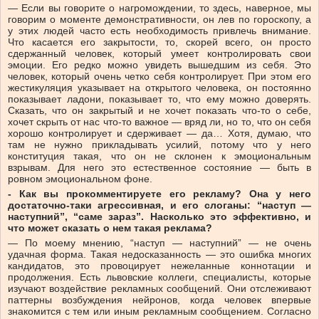
— Если вы говорите о нагромождении, то здесь, наверное, мы
говорим о моменте демонстративности, он лев по гороскопу, а
у этих людей часто есть необходимость привлечь внимание.
Что касается его закрытости, то, скорей всего, он просто
сдержанный человек, который умеет контролировать свои
эмоции. Его редко можно увидеть вышедшим из себя. Это
человек, который очень четко себя контролирует. При этом его
жестикуляция указывает на открытого человека, он постоянно
показывает ладони, показывает то, что ему можно доверять.
Сказать, что он закрытый и не хочет показать что-то о себе,
хочет скрыть от нас что-то важное — вряд ли, но то, что он себя
хорошо контролирует и сдерживает — да… Хотя, думаю, что
там не нужно прикладывать усилий, потому что у него
конституция такая, что он не склонен к эмоциональным
взрывам. Для него это естественное состояние — быть в
ровном эмоциональном фоне.
- Как вы прокомментируете его рекламу? Она у него
достаточно-таки агрессивная, и его слоганы: “наступ —
наступний”, “саме зараз”. Насколько это эффективно, и
что может сказать о нем такая реклама?
— По моему мнению, “наступ — наступний” — не очень
удачная форма. Такая недосказанность — это ошибка многих
кандидатов, это провоцирует нежеланные коннотации и
продолжения. Есть львовские коллеги, специалисты, которые
изучают воздействие рекламных сообщений. Они отслеживают
паттерны возбуждения нейронов, когда человек впервые
знакомится с тем или иным рекламным сообщением. Согласно