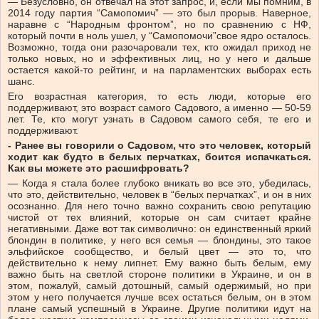
— Безусловно, он отвечал на этот запрос, и, если мы помним, в
2014 году партия “Самопомич” — это был прорыв. Наверное,
наравне с “Народным фронтом”, но по сравнению с НФ,
который почти в ноль ушел, у “Самопомочи”свое ядро осталось.
Возможно, тогда они разочаровали тех, кто ожидал приход не
только новых, но и эффективных лиц, но у него и дальше
остается какой-то рейтинг, и на парламентских выборах есть
шанс.
Его возрастная категория, то есть люди, которые его
поддерживают, это возраст самого Садового, а именно — 50-59
лет. Те, кто могут узнать в Садовом самого себя, те его и
поддерживают.
- Ранее вы говорили о Садовом, что это человек, который
ходит как будто в белых перчатках, боится испачкаться.
Как вы можете это расшифровать?
— Когда я стала более глубоко вникать во все это, убедилась,
что это, действительно, человек в “белых перчатках”, и он в них
осознанно. Для него точно важно сохранить свою репутацию
чистой от тех влияний, которые он сам считает крайне
негативными. Даже вот так символично: он единственный яркий
блондин в политике, у него вся семья — блондины, это такое
эльфийское сообщество, и белый цвет — это то, что
действительно к нему липнет. Ему важно быть белым, ему
важно быть на светлой стороне политики в Украине, и он в
этом, пожалуй, самый дотошный, самый одержимый, но при
этом у него получается лучше всех остаться белым, он в этом
плане самый успешный в Украине. Другие политики идут на