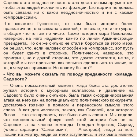
Садового эта неоднозначность стала достаточным аргументом,
чтобы этих людей исключить из фракции. Его партия не должна
быть связана ни с какой неоднозначностью и ни с какими
компромиссами.
Что касается Гусовского, то там была история более
прагматичная, она связана с землей, я не знаю, кто и что украл,
в общем что-то там не чисто. Также потерял мэра Николаева,
наверное, на него надавили как-то по линии Администрации
президента. Но он же сильно не стал и бороться за этого мэра,
он решил, что, если человек способен на компромисс, вот пусть
он будет где-то в сторонке. Политически, наверное, это
проигрыш, но с другой стороны, это другая стратегия, не та, к
которой мы все привыкли, как попытка сделать что-то иначе, не
то, к чему мы привыкли. Но почему бы нет?
- Что вы можете сказать по поводу преданности команды
Садового?
— Очень показательный момент, когда была эта достаточно
жуткая история с мусорным коллапсом, и давление на
Садового было очень сильное, была такая скоординированная
атака на него как на потенциального политического конкурента,
достаточно грязная в прямом и переносном смысле этого
слова. А вот для человека, такого, как Садовой, для которого
Львов — это его крепость, все было очень сложно. Мы видели,
что эмоциональный фокус всей этой истории был не на
Садовом, а на членах команды. Голодал Березюк, Сыроид
(члены фракции “Самопомич”, — Апостроф), люди за него
пошли на жертву, люди за него вступились, и это была именно