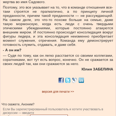
жертва во имя Садового.
Поэтому, это все указывает на то, что в команде отношения все-
таки строятся не прагматично, а по принципу личной
преданности, причем такой преданности — не рассуждающей.
На самом деле, это что-то похоже больше на семью, даже
такую мормонскую, когда есть люди с очень твердыми
этическими убеждениями, которые постоянно атакуются
внешним миром. И постоянно происходит консолидация вокруг
фигуры лидера, и эта консолидация неизменно приобретает
момент служения, отречения. Команда ему демонстрирует
готовность служить, отдавать, и даже себя.
- А он им?
— Судя по тому, как он легко расстается со своими коллегами,
соратниками, вот тут есть вопрос, конечно. Он не сражается за
своих людей так, как они сражаются за него.
Юлия ЗАБЕЛИНА
версия для печати >>
Что скажете, Аноним?
Если Вы зарегистрированный пользователь и хотите участвовать в
дискуссии — введите