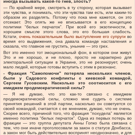
иногда вызывать какой-то гнев, злость?
— По крайней мере, смотреть в ту сторону, которая вызывает
эти чувства, и понимать, что эти чувства там есть, или каким-то
образом их разделять. Потому что пока мне кажется, он это
отсекает. Это опять же не вписывается в его концепцию
политики “белых перчаток”. При всей его экзотичности, в
хорошем смысле этого слова, это его большая слабость.
Кстати,
очень показательным было выступление его супруги
во
время его выдвижения, она давала команде наставления и
сказала, что главное не грустить, уныние — это грех.
Вот это именно тот эмоциональный фон, в котором они живут.
Это и не хорошо, и не плохо, просто не характерно для
электоральной ситуации в Украине, это не резонирует, очень
мало людей, которые готовы вступить с этим в резонанс.
- Фракция “Самопомочи” потеряла нескольких членов,
были у
Садового
конфликты с киевской командой,
Сергеем Гусовским. Насколько это соотносится с его
имиджем продемократической силы?
— Я не думаю, что это как-то связано с имиджем
продемократической силы, сложно мне судить о системе
принятия решений в этой партии, насколько он советуется со
своей командой, считается с ее мнением, думаю, что не очень.
Скорее всего, причиной того, что фракция “похудела” является
именно политика “белых перчаток”. Одна из первых потерь во
фракции — это группа депутата Анны Гопко была связана с
тем, что они иначе проголосовали за закон о статусе Донбасса,
а закон мог быть действительно воспринят неоднозначно, и для