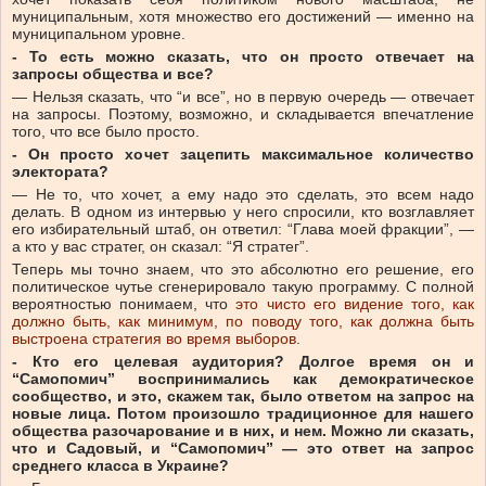
муниципальным, хотя множество его достижений — именно на
муниципальном уровне.
- То есть можно сказать, что он просто отвечает на
запросы общества и все?
— Нельзя сказать, что “и все”, но в первую очередь — отвечает
на запросы. Поэтому, возможно, и складывается впечатление
того, что все было просто.
- Он просто хочет зацепить максимальное количество
электората?
— Не то, что хочет, а ему надо это сделать, это всем надо
делать. В одном из интервью у него спросили, кто возглавляет
его избирательный штаб, он ответил: “Глава моей фракции”, —
а кто у вас стратег, он сказал: “Я стратег”.
Теперь мы точно знаем, что это абсолютно его решение, его
политическое чутье сгенерировало такую программу. С полной
вероятностью понимаем, что
это чисто его видение того, как
должно быть, как минимум, по поводу того, как должна быть
выстроена стратегия во время выборов
.
- Кто его целевая аудитория? Долгое время он и
“Самопомич” воспринимались как демократическое
сообщество, и это, скажем так, было ответом на запрос на
новые лица. Потом произошло традиционное для нашего
общества разочарование и в них, и нем. Можно ли сказать,
что и Садовый, и “Самопомич” — это ответ на запрос
среднего класса в Украине?