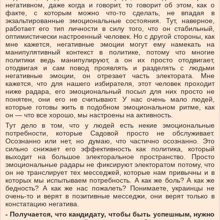
негативном, даже когда и говорит, то говорит об этом, как о
факте, с которым можно что-то сделать, не впадая в
экзальтированные эмоциональные состояния. Тут, наверное,
работает его тип личности в силу того, что он стабильный,
оптимистически настроенный человек. Но с другой стороны, как
мне кажется, негативные эмоции могут ему намекать на
манипулятивный контекст в политике, потому что многие
политики ведь манипулируют, а он их просто отодвигает,
отодвигая и сам повод проявлять и разделять с людьми
негативные эмоции, он отрезает часть электората. Мне
кажется, что для нашего избирателя, этот человек проходит
ниже радара, его эмоциональный посыл для них просто не
понятен, они его не считывают. У нас очень мало людей,
которые готовы жить в подобном эмоциональном ритме, как
он — что все хорошо, мы настроены на активность.
Тут дело в том, что у людей есть некие эмоциональные
потребности, которые Садовой просто не обслуживает.
Осознанно или нет, но думаю, что частично осознанно. Это
сильно снижает его эффективность как политика, который
выходит на большое электоральное пространство. Просто
эмоциональные радары не фиксируют электоратом потому, что
он не транслирует тех месседжей, которые нам привычны и в
которых мы испытываем потребность. А как же боль? А как же
бедность? А как же нас пожалеть? Понимаете, украинцы не
очень-то и верят в позитивные месседжи, они верят только в
констатацию негатива.
- Получается, что кандидату, чтобы быть успешным, нужно