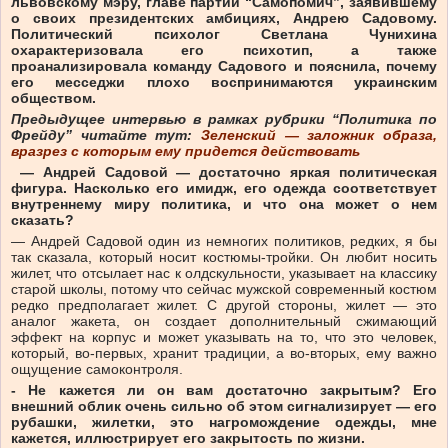
львовскому мэру, главе партии “Самопомич”, заявившему
о своих президентских амбициях, Андрею Садовому.
Политический психолог Светлана Чунихина
охарактеризовала его психотип, а также
проанализировала команду Садового и пояснила, почему
его месседжи плохо воспринимаются украинским
обществом.
Предыдущее
интервью в рамках рубрики “Политика по
Фрейду” читайте тут:
Зеленский — заложник образа,
вразрез с которым ему придется действовать
— Андрей Садовой — достаточно яркая политическая
фигура. Насколько его имидж, его одежда соответствует
внутреннему миру политика, и что она может о нем
сказать?
— Андрей Садовой один из немногих политиков, редких, я бы
так сказала, который носит костюмы-тройки. Он любит носить
жилет, что отсылает нас к олдскульности, указывает на классику
старой школы, потому что сейчас мужской современный костюм
редко предполагает жилет. С другой стороны, жилет — это
аналог жакета, он создает дополнительный сжимающий
эффект на корпус и может указывать на то, что это человек,
который, во-первых, хранит традиции, а во-вторых, ему важно
ощущение самоконтроля.
- Не кажется ли он вам достаточно закрытым? Его
внешний облик очень сильно об этом сигнализирует — его
рубашки, жилетки, это нагромождение одежды, мне
кажется, иллюстрирует его закрытость по жизни.