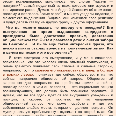
этому исследованию, выяснилось, что слоган “наступ —
наступний” самый неудачный из всех, которые они изучали и
тестировали ранее. Думаю, что Андрей Иванович об этом знает,
поэтому и появилось “саме зараз”, и мы это увидели недавно, в
момент его выдвижения. Видимо, они изменили свое решение
и будут делать ставку на другую фразу и другое оформление.
- Что вы можете сказать по поводу его меседжей? Его
выступление во время выдвижения кандидатом в
президенты было достаточно простым, достаточно
общим, скажем так. Он там рассказал даже о снятии забора
на Банковой… И
была еще такая интересная фраза, что
нужно выгнать старых врунов из политической жизни. Как
в целом вы можете это все оценить?
— Я тоже смотрела его выступление, и у меня сложилось
впечатление, что это человек очень опытный политически, и
очень грамотно понимает свои слабые и сильные стороны,
например, то, что
карьера его локализована и заперта больше
в рамках Львова
, понимает, где сейчас общество, и на что
сейчас направлен общественный запрос. Общественный
запрос сегодня направлен на проблемы армии и войны,
поэтому первое, о чем он заявляет, — это социальная защита
военнослужащих, что должна быть повышена зарплата. Я
думаю, что не все здесь идет от его внутренних убеждений и
позиции, а скорее, от просчета, на что направлен
общественный запрос, что может сработать, и где его
собственные слабые места, которые он должен прикрыть. Он
муниципальную проблематику отодвигает на второй план. Он
хочет показать себя политиком нового масштаба, не