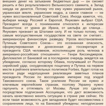
внешних денег на затыкание бюджетных дыр — он сможет
решить и без результативного Вильнюсского саммита, а Запад
никуда не денется. Потому что ему нужен украинский рынок,
украинская земля, украинские недра, а самое главное — не
нужен восстановленный Советский Союз. Иногда кажется, что,
выбирая между Россией и Европой, Янукович выбрал США.
Президент всегда с пониманием относился к интересам
Вашингтона: от урана до Ирана, от шельфа до сланца…
Янукович признает за Штатами силу. И не только потому, что
самым могущественным государством на свете он считает...
американскую финансовую разведку. Угроза восстановления
Путиным Советского Союза— это осознанная опасность,
сформулированная и донесенная до госсекретаря и
президента США человеком, исполняющим роль челнока в
американо-российских отношениях — Генри Киссинджером.
Дипломатия от Банковой не в последнюю очередь зиждется на
убеждении, согласно которому Обама, получивший от России
сирийский удар, сноуденовскую пощечину и Путина на первом
месте в рейтинге влиятельных политиков Forbes, будет готов на
многое ради недопущения реализации заветных планов
президента России по воссозданию империи под эгидой
Таможенного союза. Такое усиление России не нужно и
ключевым европейским странам, поэтому Украину нужно
гарпунить и оттягивать от Москвы. Лучше это сделать
посредством подписания Ассоциации, что даст возможность
начать качественно менять ситуацию в стране уже сейчас. Но
если такая возможность для западников будет несовместима с
сохранением лица, то на Банковой убеждены: неподписание