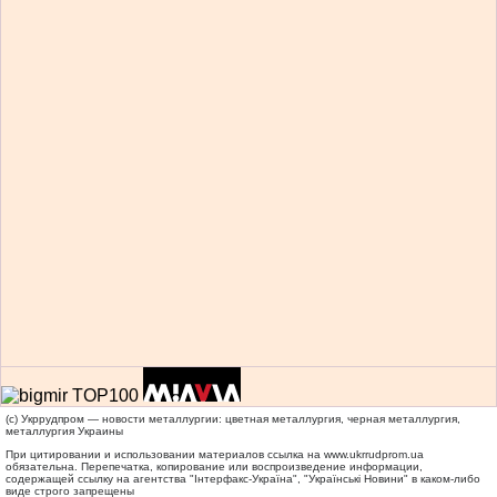
(c) Укррудпром — новости металлургии: цветная металлургия, черная металлургия,
металлургия Украины
При цитировании и использовании материалов ссылка на
www.ukrrudprom.ua
обязательна. Перепечатка, копирование или воспроизведение информации,
содержащей ссылку на агентства "Iнтерфакс-Україна", "Українськi Новини" в каком-либо
виде строго запрещены