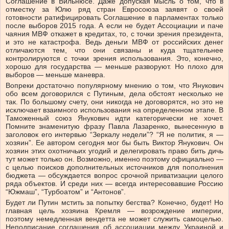
Соглашение в Вильнюсе. Даже допуская мысль о том, что в
отместку за Юлю ряд стран Евросоюза заявят о своей
готовности ратифицировать Соглашение в парламентах только
после выборов 2015 года. А если не будет Ассоциации и паче
чаяния МВФ откажет в кредитах, то, с точки зрения президента,
и это не катастрофа. Ведь деньги МВФ от российских денег
отличаются тем, что они связаны и куда тщательнее
контролируются с точки зрения использования. Это, конечно,
хорошо для государства — меньше разворуют. Но плохо для
выборов — меньше маневра.
Вопреки достаточно популярному мнению о том, что Янукович
обо всем договорился с Путиным, дела обстоят несколько не
так. По большому счету, они никогда не договорятся, но это не
исключает взаимного использования на определенном этапе. В
Таможенный союз Янукович идти категорически не хочет.
Помните знаменитую фразу Павла Лазаренко, вынесенную в
заголовок его интервью “Зеркалу недели”? “Я не политик, я —
хозяин”. Ее автором сегодня мог бы быть Виктор Янукович. Он
хозяин этих охотничьих угодий и делегировать право бить дичь
тут может только он. Возможно, именно поэтому официально —
с целью поисков дополнительных источников для пополнения
бюджета — обсуждается вопрос срочной приватизации целого
ряда объектов. И среди них — всегда интересовавшие Россию
“Южмаш”, “Турбоатом” и “Антонов”.
Будет ли Путин мстить за попытку бегства? Конечно, будет! Но
главная цель хозяина Кремля — возрождение империи,
поэтому немедленная вендетта не может служить самоцелью.
Неподписание соглашения об ассоциации между Украиной и