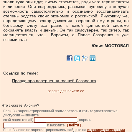
знали куда они идут, к чему стремятся, ради чего терпят тяготы
и лишения. Они возрождались, разрывая пуповину и получая
возможность самостоятельно и осознанно восстанавливать
степень родства своих экономик с российской. Януковичу же,
определяющему вектор движения вверенной ему страны, по
большому счету все равно в какой ценностной системе
сохранять власть и деньги. Он так самоуверен, так хитер, так
могущественен, что… Впрочем, о Павле Лазаренко я уже
вспоминала.
Юлия МОСТОВАЯ
Ссылки по теме:
Правда про повернення грошей Лазаренка
версия для печати >>
Что скажете, Аноним?
Если Вы зарегистрированный пользователь и хотите участвовать в
дискуссии — введите
свой логин (email)
, пароль
и нажмите
| войти |
.
Если Вы еще не зарегистрировались, зайдите на
страницу регистрации
.