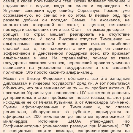
самец в своей политической стае. Вожак получает почтение и
подчинение в случае, когда он силен и справедлив. Но
Янукович совершил одну ошибку. Серьезную. Похоже, уже
осознаваемую, но сейчас не об этом. В первый ряд при
разделе добычи он посадил Семью. Не аксакалов, не
многолетних товарищей по охоте, а щенков, взявшихся
ниоткуда и съедающих почти все. Стая — от рыжих до седых —
ропщет. Но страх мешает реагировать на отсутствие
справедливости. И если Янукович отпустит Тимошенко —
альфа-самца вражеской стаи, которую считают наиболее
опасной все те, кто находится с ним рядом, он лишится
эффективной и действенной поддержки всех, кто признает
альфа-самца в нем. Не спрашивайте, почему во главе
государства оказался человек, перенесший правила уличного
выживания на управление государством и его внешней
политикой. Это просто какой-то альфа-капец.
Может ли Виктор Федорович объяснить все это западным
дипломатам и лидерам государств? Вряд ли. А вот попытаться
объяснить, что они защищают не ту — он пробует активно. В
посольства Украины уже направлены ЦУ как именно доносить
до правительств стран пребывания новые тезисы, на этот раз
исходящие не от Рената Кузьмина, а от Александра Клименко.
Суммы аффилированные с Тимошенко и, по словам
регионалов, обнаруженные за рубежом, варьируются от
официальных 200 миллионов до шепотом произносимых 3
миллиардов. Источники ZN.UA утверждают, что
Госфинмониторинг (финансовая разведка при Минфине), СВР
и специально нанятая команда, специализирующаяся на