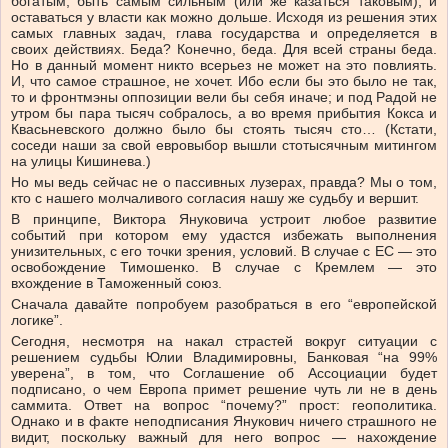
богатым; быть самым сильным (или же казаться таковым); и
оставаться у власти как можно дольше. Исходя из решения этих
самых главных задач, глава государства и определяется в
своих действиях. Беда? Конечно, беда. Для всей страны беда.
Но в данный момент никто всерьез не может на это повлиять.
И, что самое страшное, не хочет. Ибо если бы это было не так,
то и фронтмэны оппозиции вели бы себя иначе; и под Радой не
утром бы пара тысяч собралось, а во время прибытия Кокса и
Квасьневского должно было бы стоять тысяч сто… (Кстати,
соседи наши за свой евровыбор вышли стотысячным митингом
на улицы Кишинева.)
Но мы ведь сейчас не о пассивных лузерах, правда? Мы о том,
кто с нашего молчаливого согласия нашу же судьбу и вершит.
В принципе, Виктора Януковича устроит любое развитие
событий при котором ему удастся избежать выполнения
унизительных, с его точки зрения, условий. В случае с ЕС — это
освобождение Тимошенко. В случае с Кремлем — это
вхождение в Таможенный союз.
Сначала давайте попробуем разобраться в его “европейской
логике”.
Сегодня, несмотря на накал страстей вокруг ситуации с
решением судьбы Юлии Владимировны, Банковая “на 99%
уверена”, в том, что Соглашение об Ассоциации будет
подписано, о чем Европа примет решение чуть ли не в день
саммита. Ответ на вопрос “почему?” прост: геополитика.
Однако и в факте неподписания Янукович ничего страшного не
видит, поскольку важный для него вопрос — нахождение