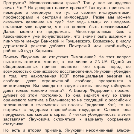
Протрузия? Межпозвоночная грыжа? Так у нас их чудесно
лечат. Что? Не доверяет нашим врачам? Так пусть приезжают
немецкие и оперируют ее тут, со своими инструментами,
профессорами и сестрами милосердия. Разве мы можем
оказывать давление на суд? Нас ведь немцы со шведами-
поляками уже научили, что он должен быть независимым”.
Далее можно не продолжать. Многотерпеливые Кокс с
Квасьневским уже почувствовали, что значит быть шариком в
пинг-понге между Банковой и Грушевского. Возможно, к числу
держателей ракеток добавят Печерский или какой-нибудь
районный суд г. Харькова.
Почему Янукович не отпускает Тимошенко? На этот вопрос
пытались ответить многие, в том числе и ZN.UA. Одной из
общепризнанных причин является его страх перед ее
возможностью фениксового восстановления. Янукович убежден
в том, что накопленная ЮВТ потенциальная энергия на
свободе, даже ограниченной свободе, превратится в
кинетическую. Вы никогда не задумывались: почему тайфунам
дают только женские имена?.. А Виктор Федорович, похоже,
думает об этом постоянно. То она видится ему во главе
оранжевого митинга в Вильнюсе; то не сходящей с российских
телеканалов в телемостах из палаты “радистки Кэт”; то на
встречах с лидерами европейских государств. Словом, она
придумает, как смешать карты. И четкая убежденность в этом
заставляет Януковича склоняться к варианту сохранения
статус-кво.
Но есть и вторая причина. Янукович несомненный альфа-