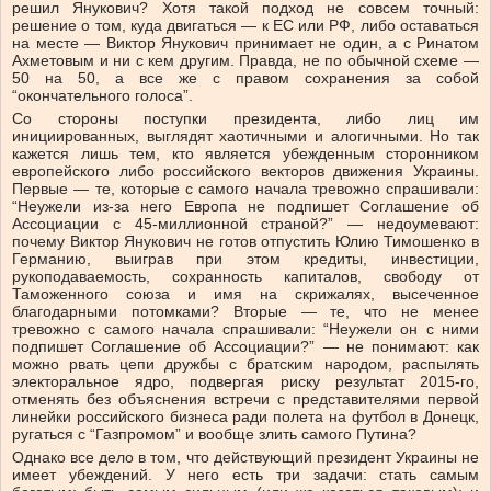
решил Янукович? Хотя такой подход не совсем точный:
решение о том, куда двигаться — к ЕС или РФ, либо оставаться
на месте — Виктор Янукович принимает не один, а с Ринатом
Ахметовым и ни с кем другим. Правда, не по обычной схеме —
50 на 50, а все же с правом сохранения за собой
“окончательного голоса”.
Со стороны поступки президента, либо лиц им
инициированных, выглядят хаотичными и алогичными. Но так
кажется лишь тем, кто является убежденным сторонником
европейского либо российского векторов движения Украины.
Первые — те, которые с самого начала тревожно спрашивали:
“Неужели из-за него Европа не подпишет Соглашение об
Ассоциации с 45-миллионной страной?” — недоумевают:
почему Виктор Янукович не готов отпустить Юлию Тимошенко в
Германию, выиграв при этом кредиты, инвестиции,
рукоподаваемость, сохранность капиталов, свободу от
Таможенного союза и имя на скрижалях, высеченное
благодарными потомками? Вторые — те, что не менее
тревожно с самого начала спрашивали: “Неужели он с ними
подпишет Соглашение об Ассоциации?” — не понимают: как
можно рвать цепи дружбы с братским народом, распылять
электоральное ядро, подвергая риску результат 2015-го,
отменять без объяснения встречи с представителями первой
линейки российского бизнеса ради полета на футбол в Донецк,
ругаться с “Газпромом” и вообще злить самого Путина?
Однако все дело в том, что действующий президент Украины не
имеет убеждений. У него есть три задачи: стать самым