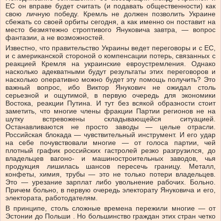
ЕС он вправе будет считать (и подавать общественности) как
свою личную победу. Кремль не должен позволить Украине
сбежать со своей орбиты сегодня, а как именно он поставит на
место безмятежно строптивого Януковича завтра, — вопрос
фантазии, а не возможностей.
Известно, что правительство Украины ведет переговоры и с ЕС,
и с американской стороной о компенсации потерь, связанных с
реакцией Кремля на украинские евроустремления. Однако
насколько адекватными будут результаты этих переговоров и
насколько оперативно можно будет эту помощь получить? Это
важный вопрос, ибо Виктор Янукович не ожидал столь
серьезной и ощутимой, в первую очередь для экономики
Востока, реакции Путина. И тут без всякой образности стоит
заметить, что многие члены фракции Партии регионов не на
шутку встревожены складывающейся ситуацией.
Останавливаются не просто заводы — целые отрасли.
Российская блокада — чувствительный инструмент. И его удар
на себе почувствовали многие — от голоса партии, чей
плотный график российских гастролей резко разгрузился, до
владельцев вагоно- и машиностроительных заводов, чья
продукция лишилась шансов пересечь границу. Металл,
конфеты, химия, трубы — это не только потери владельцев.
Это — урезание зарплат либо увольнение рабочих. Больно.
Причем больно, в первую очередь электорату Януковича и его,
электората, работодателям.
В принципе, столь сложные времена пережили многие — от
Эстонии до Польши . Но большинство граждан этих стран четко