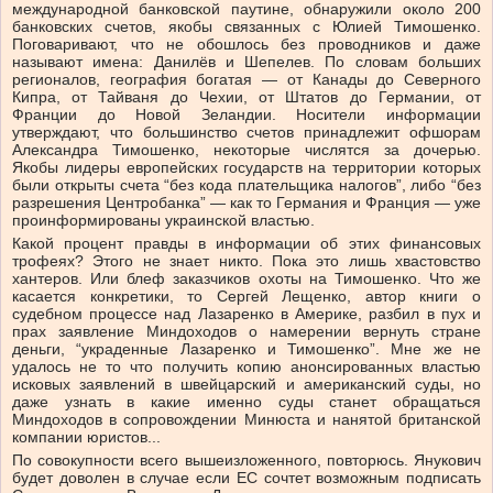
международной банковской паутине, обнаружили около 200
банковских счетов, якобы связанных с Юлией Тимошенко.
Поговаривают, что не обошлось без проводников и даже
называют имена: Данилёв и Шепелев. По словам больших
регионалов, география богатая — от Канады до Северного
Кипра, от Тайваня до Чехии, от Штатов до Германии, от
Франции до Новой Зеландии. Носители информации
утверждают, что большинство счетов принадлежит офшорам
Александра Тимошенко, некоторые числятся за дочерью.
Якобы лидеры европейских государств на территории которых
были открыты счета “без кода плательщика налогов”, либо “без
разрешения Центробанка” — как то Германия и Франция — уже
проинформированы украинской властью.
Какой процент правды в информации об этих финансовых
трофеях? Этого не знает никто. Пока это лишь хвастовство
хантеров. Или блеф заказчиков охоты на Тимошенко. Что же
касается конкретики, то Сергей Лещенко, автор книги о
судебном процессе над Лазаренко в Америке, разбил в пух и
прах заявление Миндоходов о намерении вернуть стране
деньги, “украденные Лазаренко и Тимошенко”. Мне же не
удалось не то что получить копию анонсированных властью
исковых заявлений в швейцарский и американский суды, но
даже узнать в какие именно суды станет обращаться
Миндоходов в сопровождении Минюста и нанятой британской
компании юристов...
По совокупности всего вышеизложенного, повторюсь. Янукович
будет доволен в случае если ЕС сочтет возможным подписать