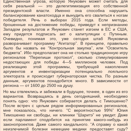
Единственная угроза, которую Янукович может считать для
себя реальной — это делегитимизация его собственной
президентской власти. Именно она способна нарушить
балансирование канатоходца и вынудить его свалиться к ногам
победителя. Речь о выборах 2015 года. Если методы,
брошенные на достижение победы, приведут к непризнанию
Западом результатов и Янукович станет изгоем в ЕС и США,
ему придется подписать акт о капитуляции с Путиным.
Очевидно, понимая это, уже сегодня штаб Януковича
разворачивает программу “Агитатор”. В принципе, правильно
было бы назвать ее “Контрольная закупка”, или “Освоитель
бюджета”. Ибо предполагает она не столько традиционную игру
регионалов “Перепиши протокол”, сколько стимулирование
недостающих для победы 4—5 миллионов человек. Под
реализацию этой программы, требующей накопления
аргументов и инвентаризации потенциально лояльного
электората и происходит губернаторская чистка. По разным
данным, аргументов понадобится много. В зависимости от
региона — от 1600 до 2500 на душу.
Но мы отвлеклись и забежали в будущее, точнее, в один из его
вариантов. Возвращаясь в день сегодняшний, необходимо
понять одно: что Янукович собирается делать с Тимошенко?
После встреч с целым рядом информированных регионалов,
мне показалось, что ничего. “С вероятностью 99%” Юлия
Тимошенко ни свободы, ни клиники “Шаритэ” не увидит. Даже
если парламент сподобится на принятие какого-нибудь из
законопроектов. Даже самого кандального. “А справку о какой
неизлечимой болезни немецкие медики предоставят суду?