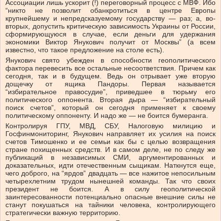
Ассоциации лишь ускорит (!) переговорный процесс с МВФ. Ибо
“никто не позволит обанкротиться в центре Европы
крупнейшему и непредсказуемому государству — раз; а, во-
вторых, допустить критическую зависимость Украины от России,
сформирующуюся в случае, если деньги для удержания
экономики Виктор Янукович получит от Москвы” (а всем
известно, что такое предложение на столе есть).
Янукович свято убежден в способности геополитического
фактора перевесить все остальные несоответствия. Причем как
сегодня, так и в будущем. Ведь он отрывает уже вторую
дощечку от ящика Пандоры. Первая называется
“избирательное правосудие”, приведшее в тюрьму его
политического оппонента. Вторая дыра — “избирательный
поиск счетов”, который он сегодня применяет к своему
политическому оппоненту. И надо же — не боится бумеранга.
Контролируя ГПУ, МВД, СБУ, Налоговую милицию и
Госфинмониторинг, Янукович направляет их усилия на поиск
счетов Тимошенко и ее семьи как бы с целью возвращения
стране похищенных средств. И в самом деле, не по следу же
публикаций в независимых СМИ, аргументированных и
доказательных, идти отечественным сыщикам. Наткнутся еще,
чего доброго, на “ярдов” двадцать — все нажитое непосильным
четырехлетним трудом нынешней команды. Так что своих
президент не боится. А в силу геополитической
заинтересованности потенциально опасные внешние силы не
станут покушаться на тайники человека, контролирующего
стратегически важную территорию.