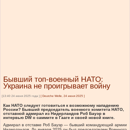
Бывший топ-военный НАТО:
Украина не проигрывает войну
[13:40 24 июня 2025 года ]
[
Deutche Welle, 24 июня 2025
]
Как НАТО следует готовиться к возможному нападению
России? Бывший председатель военного комитета НАТО,
отставной адмирал из Нидерландов Роб Бауэр в
интервью DW о саммите в Гааге и своей новой книге.
Адмирал в отставке Роб Бауэр — бывший командующий армии
Нидерландов. До января 2025 он был председателем Военного