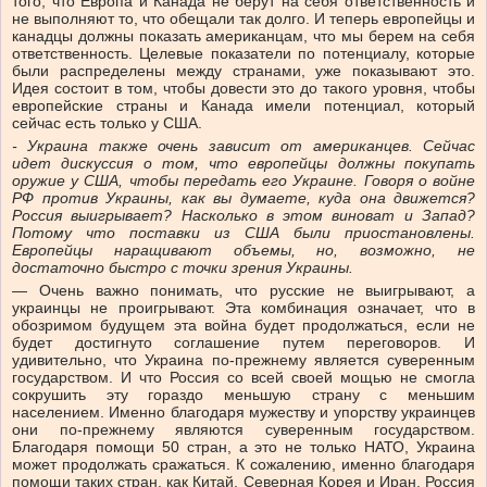
того, что Европа и Канада не берут на себя ответственность и
не выполняют то, что обещали так долго. И теперь европейцы и
канадцы должны показать американцам, что мы берем на себя
ответственность. Целевые показатели по потенциалу, которые
были распределены между странами, уже показывают это.
Идея состоит в том, чтобы довести это до такого уровня, чтобы
европейские страны и Канада имели потенциал, который
сейчас есть только у США.
-
Украина также очень зависит от американцев. Сейчас
идет дискуссия о том, что европейцы должны покупать
оружие у США, чтобы передать его Украине. Говоря о войне
РФ против Украины, как вы думаете, куда она движется?
Россия выигрывает? Насколько в этом виноват и
Запад?
Потому что поставки из США были приостановлены.
Европейцы наращивают объемы, но, возможно, не
достаточно быстро с точки зрения Украины.
— Очень важно понимать, что русские не выигрывают, а
украинцы не проигрывают. Эта комбинация означает, что в
обозримом будущем эта война будет продолжаться, если не
будет достигнуто соглашение путем переговоров. И
удивительно, что Украина по-прежнему является суверенным
государством. И что Россия со всей своей мощью не смогла
сокрушить эту гораздо меньшую страну с меньшим
населением. Именно благодаря мужеству и упорству украинцев
они по-прежнему являются суверенным государством.
Благодаря помощи 50 стран, а это не только НАТО, Украина
может продолжать сражаться. К сожалению, именно благодаря
помощи таких стран, как Китай, Северная Корея и Иран, Россия