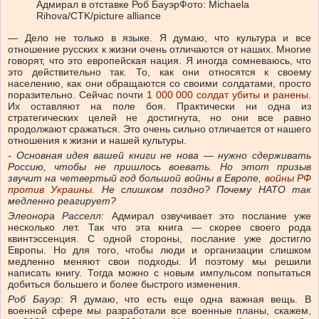
Адмирал в отставке Роб Бауэр
Фото: Michaela
Rihova/CTK/picture alliance
— Дело не только в языке. Я думаю, что культура и все
отношение русских к жизни очень отличаются от наших. Многие
говорят, что это европейская нация. Я иногда сомневаюсь, что
это действительно так. То, как они относятся к своему
населению, как они обращаются со своими солдатами, просто
поразительно. Сейчас почти
1 000 000 солдат убиты и ранены
.
Их оставляют на поле боя. Практически ни одна из
стратегических целей не достигнута, но они все равно
продолжают сражаться. Это очень сильно отличается от нашего
отношения к жизни и нашей культуры.
-
Основная идея вашей книги не нова — нужно
сдерживать
Россию, чтобы не пришлось воевать. Но этот призыв
звучит на четвертый год большой войны в Европе,
войны РФ
против Украины
. Не слишком поздно? Почему НАТО так
медленно реагирует?
Элеонора Расселл:
Адмирал озвучивает это послание уже
несколько лет. Так что эта книга — скорее своего рода
квинтэссенция. С одной стороны, послание уже достигло
Европы. Но для того, чтобы люди и организации слишком
медленно меняют свои подходы. И поэтому мы решили
написать книгу. Тогда можно с новым импульсом попытаться
добиться большего и более быстрого изменения.
Роб Бауэр:
Я думаю, что есть еще одна важная вещь. В
военной сфере мы разработали все военные планы, скажем,