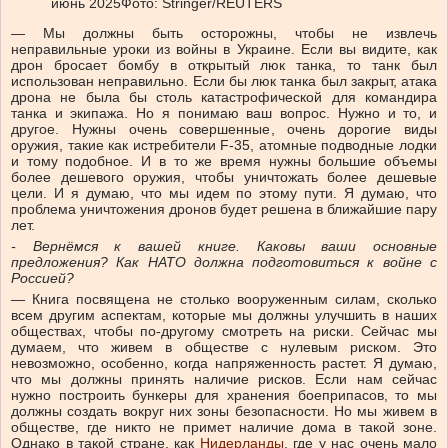
июнь 2025
Фото: Stringer/REUTERS
— Мы должны быть осторожны, чтобы не извлечь
неправильные уроки из войны в Украине. Если вы видите, как
дрон бросает бомбу в открытый люк танка, то танк был
использован неправильно. Если бы люк танка был закрыт, атака
дрона не была бы столь катастрофической для командира
танка и экипажа. Но я понимаю ваш вопрос. Нужно и то, и
другое. Нужны очень совершенные, очень дорогие виды
оружия, такие как истребители F-35, атомные подводные лодки
и тому подобное. И в то же время нужны большие объемы
более дешевого оружия, чтобы уничтожать более дешевые
цели. И я думаю, что мы идем по этому пути. Я думаю, что
проблема уничтожения дронов будет решена в ближайшие пару
лет.
-
Вернёмся к вашей книге. Каковы ваши основные
предложения? Как НАТО должна подготовиться к войне с
Россией
?
— Книга посвящена не столько вооруженным силам, сколько
всем другим аспектам, которые мы должны улучшить в наших
обществах, чтобы по-другому смотреть на риски. Сейчас мы
думаем, что живем в обществе с нулевым риском. Это
невозможно, особенно, когда напряженность растет. Я думаю,
что мы должны принять наличие рисков. Если нам сейчас
нужно построить бункеры для хранения боеприпасов, то мы
должны создать вокруг них зоны безопасности. Но мы живем в
обществе, где никто не примет наличие дома в такой зоне.
Однако в такой стране, как
Нидерланды
, где у нас очень мало