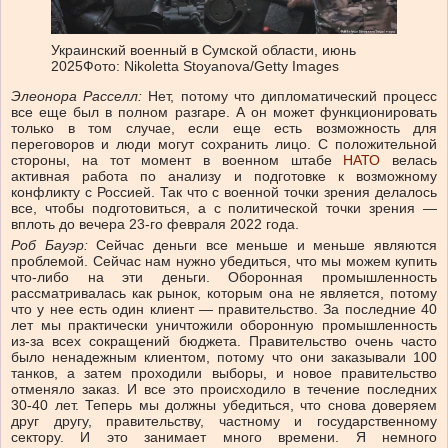
Украинский военный в Сумской области, июнь
2025
Фото: Nikoletta Stoyanova/Getty Images
Элеонора Расселл:
Нет, потому что дипломатический процесс
все еще был в полном разгаре. А он может функционировать
только в том случае, если еще есть возможность для
переговоров и люди могут сохранить лицо. С положительной
стороны, на тот момент в военном штабе
НАТО
велась
активная работа по анализу и подготовке к возможному
конфликту с Россией. Так что с военной точки зрения делалось
все, чтобы подготовиться, а с политической точки зрения —
вплоть до вечера 23-го февраля 2022 года.
Роб Бауэр:
Сейчас деньги все меньше и меньше являются
проблемой. Сейчас нам нужно убедиться, что мы можем купить
что-либо на эти деньги. Оборонная промышленность
рассматривалась как рынок, которым она не является, потому
что у нее есть один клиент — правительство. За последние 40
лет мы практически уничтожили оборонную промышленность
из-за всех сокращений бюджета. Правительство очень часто
было ненадежным клиентом, потому что они заказывали 100
танков, а затем проходили выборы, и новое правительство
отменяло заказ. И все это происходило в течение последних
30-40 лет. Теперь мы должны убедиться, что снова доверяем
друг другу, правительству, частному и государственному
сектору. И это занимает много времени. Я немного