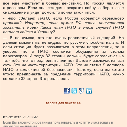
все еще участвует в боевых действиях. Но Россия является
агрессором. Если она сегодня прекратит войну, соберет свое
снаряжение и уйдет домой, то война закончится.
-
Что сделает НАТО, если Россия добьется серьезного
прорыва? Например, если армия РФ снова попытается
захватить Киев? Каков план НАТО в этом случае? НАТО
пошлет войска в Украину
?
— Я не думаю, что это очень реалистичный сценарий. На
данный момент мы не видим, что русские способны на это. И
если ситуация будет развиваться в этом направлении, то я
уверен, что в НАТО состоится обсуждение за столом
переговоров. И тогда 32 страны должны будут согласиться на
то, чтобы что-то предпринять или нет. В этом и заключается вся
суть. Это не часть территории НАТО. Это не статья 5 договора
НАТО о коллективной безопасности. Поэтому, если вы хотите
что-то предпринять за пределами территории НАТО, нужно
согласие 32 стран. Это реальность.
версия для печати >>
Что скажете, Аноним?
Если Вы зарегистрированный пользователь и хотите участвовать в
дискуссии — введите