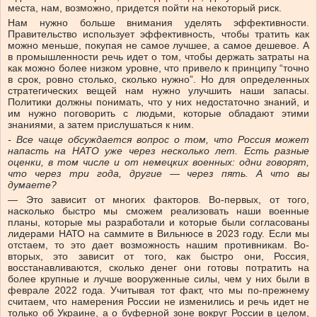
места, нам, возможно, придется пойти на некоторый риск.
Нам нужно больше внимания уделять эффективности.
Правительство использует эффективность, чтобы тратить как
можно меньше, покупая не самое лучшее, а самое дешевое. А
в промышленности речь идет о том, чтобы держать затраты на
как можно более низком уровне, что привело к принципу “точно
в срок, ровно столько, сколько нужно”. Но для определенных
стратегических вещей нам нужно улучшить наши запасы.
Политики должны понимать, что у них недостаточно знаний, и
им нужно поговорить с людьми, которые обладают этими
знаниями, а затем прислушаться к ним.
-
Все чаще обсуждается вопрос о том, что Россия может
напасть на НАТО уже через несколько лет. Есть разные
оценки, в том числе и от немецких военных: одни говорят,
что через три года, другие — через пять. А что вы
думаете?
— Это зависит от многих факторов. Во-первых, от того,
насколько быстро мы сможем реализовать наши военные
планы, которые мы разработали и которые были согласованы
лидерами НАТО на саммите в Вильнюсе в 2023 году. Если мы
отстаем, то это дает возможность нашим противникам. Во-
вторых, это зависит от того, как быстро они, Россия,
восстанавливаются, сколько денег они готовы потратить на
более крупные и лучше вооруженные силы, чем у них были в
феврале 2022 года. Учитывая тот факт, что мы по-прежнему
считаем, что намерения России не изменились и речь идет не
только об Украине, а о буферной зоне вокруг России в целом,