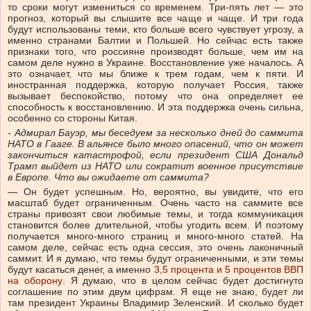
то сроки могут измениться со временем. Три-пять лет — это
прогноз, который вы слышите все чаще и чаще. И три года
будут использованы теми, кто больше всего чувствует угрозу, а
именно странами Балтии и Польшей. Но сейчас есть также
признаки того, что россияне производят больше, чем им на
самом деле нужно в Украине. Восстановление уже началось. А
это означает, что мы ближе к трем годам, чем к пяти. И
иностранная поддержка, которую получает Россия, также
вызывает беспокойство, потому что она определяет ее
способность к восстановлению. И эта поддержка очень сильна,
особенно со стороны Китая.
-
Адмирал Бауэр, мы беседуем за несколько дней до саммита
НАТО в Гааге
.
В альянсе было много опасений, что он может
закончиться катастрофой, если президент США Дональд
Трамп выйдет из НАТО или сократит военное присутствие
в Европе. Что вы ожидаете от саммита?
— Он будет успешным. Но, вероятно, вы увидите, что его
масштаб будет ограниченным. Очень часто на саммите все
страны привозят свои любимые темы, и тогда коммуникация
становится более длительной, чтобы угодить всем. И поэтому
получается много-много страниц и много-много статей. На
самом деле, сейчас есть одна сессия, это очень лаконичный
саммит. И я думаю, что темы будут ограниченными, и эти темы
будут касаться денег, а именно
3,5 процента и 5 процентов ВВП
на оборону
. Я думаю, что в целом сейчас будет достигнуто
соглашение по этим двум цифрам. Я еще не знаю, будет ли
там президент Украины Владимир Зеленский. И сколько будет