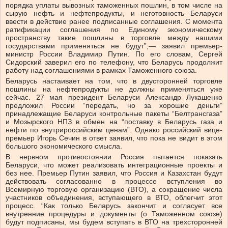
порядка уплаты вывозных таможенных пошлин, в том числе на
сырую нефть и нефтепродукты, и неготовность Беларуси
ввести в действие ранее подписанные соглашения. С момента
ратификации соглашения по Единому экономическому
пространству такие пошлины в торговле между нашими
государствами применяться не будут”,— заявил премьер-
министр России Владимир Путин. По его словам, Сергей
Сидорский заверил его по телефону, что Беларусь продолжит
работу над соглашениями в рамках Таможенного союза.
Беларусь настаивает на том, что в двусторонней торговле
пошлины на нефтепродукты не должны применяться уже
сейчас. 27 мая президент Беларуси Александр Лукашенко
предложил России “передать, но за хорошие деньги”
принадлежащие Беларуси контрольные пакеты “Белтрансгаза”
и Мозырского НПЗ в обмен на “поставку в Беларусь газа и
нефти по внутрироссийским ценам”. Однако российский вице-
премьер Игорь Сечин в ответ заявил, что пока не видит в этом
большого экономического смысла.
В нервном противостоянии Россия пытается показать
Беларуси, что может реализовать интеграционные проекты и
без нее. Премьер Путин заявил, что Россия и Казахстан будут
действовать согласованно в процессе вступления во
Всемирную торговую организацию (ВТО), а сокращение числа
участников объединения, вступающего в ВТО, облегчит этот
процесс. “Как только Беларусь закончит и согласует все
внутренние процедуры и документы (о Таможенном союзе)
будут подписаны, мы будем вступать в ВТО на трехсторонней