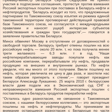
Премьер-министр Беларуси Сергей Сидорский не принял
участия в подписании соглашения, протестуя против взимания
Россией экспортных пошлин при поставках в Беларусь нефти и
нефтепродуктов. “Беларусь исходит из того, что предложенные
партнерами по Таможенному союзу изъятия из режима единой
таможенной территории противоречат действующей правовой
базе Таможенного союза, не согласуются с международными
правилами и наносят ущерб интересам субъектов
хозяйствования и граждан трех государств”,— говорится в
заявлении правительства Беларуси.
Минск обвиняет Москву в отступлении от договоренностей о
свободной торговле. Беларусь требует отмены пошлин на всю
российскую нефть — около 20 млн. т, но пока получила менее
трети желаемого — 6,3 млн. т в год. “Наши
нефтеперерабатывающие заводы покупали нефть как
российские компании, перерабатывали эту нефть, продавали
продукцию на внешних и внутреннем рынках. По нефти
увидели, что мы много от этого получаем. Ввели пошлину на
нефть, которая увеличила ее цену в два раза, и захотели нас
таким образом припереть к стенке”,— говорит президент
Беларуси Александр Лукашенко. 25 марта 2010 г. белорусские
власти даже подали иск в Экономический суд СНГ о
неправомерности взимания Россией экспортных пошлин с
поставляемых в Беларусь продуктов переработки нефти.
“Осталось одно разногласие, не связанное с Таможенным
союзом, с нашими белорусскими коллегами,— это экспортные
пошлины на нефть и нефтепродукты. Мы принимаем во
внимание остающиеся разногласия с Беларусью по части