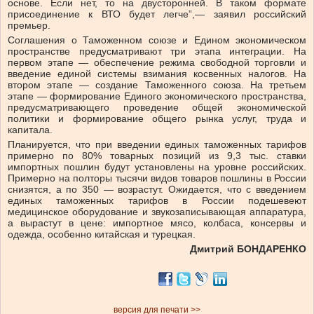
основе. Если нет, то на двусторонней. В таком формате
присоединение к ВТО будет легче”,— заявил российский
премьер.
Соглашения о Таможенном союзе и Едином экономическом
пространстве предусматривают три этапа интеграции. На
первом этапе — обеспечение режима свободной торговли и
введение единой системы взимания косвенных налогов. На
втором этапе — создание Таможенного союза. На третьем
этапе — формирование Единого экономического пространства,
предусматривающего проведение общей экономической
политики и формирование общего рынка услуг, труда и
капитала.
Планируется, что при введении единых таможенных тарифов
примерно по 80% товарных позиций из 9,3 тыс. ставки
импортных пошлин будут установлены на уровне российских.
Примерно на полторы тысячи видов товаров пошлины в России
снизятся, а по 350 — возрастут. Ожидается, что с введением
единых таможенных тарифов в России подешевеют
медицинское оборудование и звукозаписывающая аппаратура,
а вырастут в цене: импортное мясо, колбаса, консервы и
одежда, особенно китайская и турецкая.
Дмитрий БОНДАРЕНКО
версия для печати >>