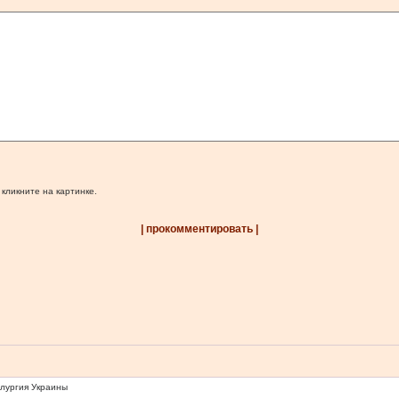
 кликните на картинке.
| прокомментировать |
ллургия Украины