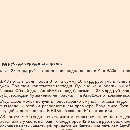
лрд руб. до середины апреля.
 только 28 млрд руб. на погашение задолженности АвтоВАЗа, но
оВАЗ погасит долг перед ВТБ на сумму 10 млрд руб. уже в конц
жер. При этом, как отметил господин Лукьяненко, аналогичным об
рбанком. Общий долг АвтоВАЗа перед банками — 38 млрд руб. Как 
 руб.), господин Лукьяненко не пояснил. На АвтоВАЗе от комментар
ВАЗу, завод может получить недостающие ему для погашения долга
дут выделены особым распоряжением премьера Владимира Путин
текущей задолженности. В ВЭБе на звонок “Ъ” не ответили.
З погасит этот кредит, но источником погашения станут не его ден
ирается взять у своих нынешних кредиторов 42,5 млрд руб. новых 
 основная часть инвестиций придется на ближайшие пять лет. Авто