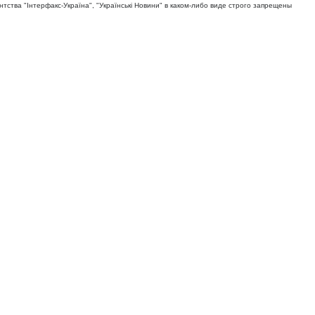
тва "Iнтерфакс-Україна", "Українськi Новини" в каком-либо виде строго запрещены