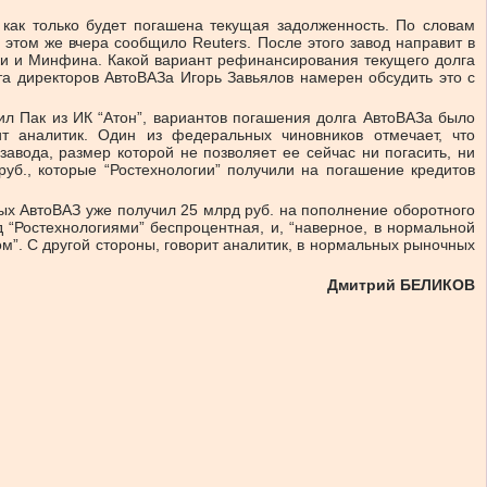
 как только будет погашена текущая задолженность. По словам
этом же вчера сообщило Reuters. После этого завод направит в
ки и Минфина. Какой вариант рефинансирования текущего долга
та директоров АвтоВАЗа Игорь Завьялов намерен обсудить это с
ил Пак из ИК “Атон”, вариантов погашения долга АвтоВАЗа было
ит аналитик. Один из федеральных чиновников отмечает, что
авода, размер которой не позволяет ее сейчас ни погасить, ни
уб., которые “Ростехнологии” получили на погашение кредитов
рых АвтоВАЗ уже получил 25 млрд руб. на пополнение оборотного
 “Ростехнологиями” беспроцентная, и, “наверное, в нормальной
м”. С другой стороны, говорит аналитик, в нормальных рыночных
Дмитрий БЕЛИКОВ