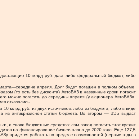
 недостающие 10 млрд руб. даст либо федеральный бюджет, либо
е марта—середине апреля. Долг будет погашен в полном объеме,
разом (то есть без дисконта) АвтоВАЗ в названные сроки погасит
его можно погасить до середины апреля (у акционера АвтоВАЗа,
иев отказались.
 10 млрд руб. из двух источников: либо из бюджета, либо в виде
а из антикризисной статьи бюджета. Во втором — ВЭБ выдаст
ьги, а снова бюджетные средства: сам завод погасить этот кредит
кредитов на финансирование бизнес-плана до 2020 года. Еще 127,5
ВАЗу придется работать на пределе возможностей (первые годы в