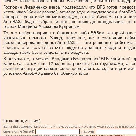
бизнес-плане названы этапом “Выживание”) и пытаться поддержи
Господин Лукьяненко вчера подтвердил, что ВТБ готов предос
источников “Коммерсанта”, меморандум с кредиторами АвтоВАЗ 
аппарат правительства меморандум, а также бизнес-план и по
АвтоВАЗа будет выбран, может решиться до понедельника: по с
главой Минфина Алексеем Кудриным.
То, что выбран вариант с бюджетом либо ВЭБом, который впосл
изначально немного. Завод, наверное, не в состоянии сейч
рефинансирование долга АвтоВАЗа — это решение проблемы не с
списать, они получат за счет бюджета длинные кредиты, выда
завода, также были выделены из бюджета.
В результате, отмечает Владимир Беспалов из “ВТБ Капитала”, 
капитала, потом еще 12 млрд на расчеты с сотрудниками, а те
рыночной ситуации сложно себе представить завод, который име
условиях АвтоВАЗ давно бы обанкротился.
Что скажете, Аноним?
Если Вы зарегистрированный пользователь и хотите участвовать в дискусс
свой логин (email)
, пароль