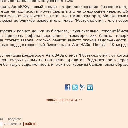
вать рентабельность на уровне 8-10%.
тавить АвтоВАЗу новый кредит на финансирование бизнес-плана,
еще не подписал и может сделать это на следующей неделе. Об 
ложительное заключение на этот план Минпромторга, Минэкономи
ловам источников, заместитель главы “Ростехнологий”, член сове
едствии вернет деньги из бюджета, неудивительно, говорит Миха
ас привлечь рефинансирование в коммерческих банках, говор
только завода, сколько банков: вместо плохой задолженности з
нные под долгосрочный бизнес-план АвтоВАЗа. Первые 28 млрд р
крупнейшим кредитором АвтоВАЗа станут “Ростехнологии”, от кото
перь получит деньги на погашение кредитов. Задолженность перед
л бы такую задолженность и гасил бы кредиты банков таким образо
версия для печати >>
ии — введите
и нажмите
| войти |
.