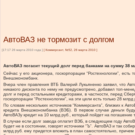
АвтоВАЗ не тормозит с долгом
[17:17 26 марта 2010 года ]
[
Коммерсант, №52, 26 марта 2010
]
АвтоВАЗ погасит текущий долг перед банками на сумму 38 м
Сейчас у его акционера, госкорпорации “Ростехнологии”, есть
Внешэкономбанк.
Вчера член правления ВТБ Валерий Лукьяненко заявил, что Авт
никакого дисконта по нему не предусмотрено, добавил топ-менед
долг и перед остальными кредиторами, в частности, перед Сбе
госкорпорации “Ростехнологии”, на эти цели есть только 28 млрд
По словам нескольких источников “Коммерсанта”, близких к Авто
кредита Внешэкономбанка (ВЭБ). В первом случае деньги бу
АвтоВАЗу кредит на 10 млрд руб., который пойдет на погашение 
В случае если долг завода оплатит ВЭБ, в следующем году АвтоВА
будет не в состоянии, говорят источники “Ъ”. АвтоВАЗ и так соб
млрд руб. ему придется вложить в план самостоятельно, причем