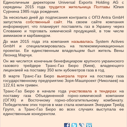
Единоличным директором Universal Exports Holding AG с
середины 2015 года
трудится жительница Полтавы
Юлия
Сурнина 1985 года рождения.
За несколько дней до подписания контракта с ОПЗ Antra GmbH
запустила
собственный сайт
. На своем сайте компания
информирует, что планирует поставлять газ в Украину через
Словакию и торговать химической продукцией, в том числе
аммиаком и карбамидом.
До мая 2015 года эта компания
называлась
System Actives
GmbH и специализировалась на телекоммуникационных
проектах. Ее единственным владельцем был житель Вены
Леонид Марчук.
Он же числится конечным бенефициаром крупного украинского
газового трейдере Транс-Газ Бюро (Киев), владеющего
лицензией на поставку 350 млн кубометров газа в год.
В марте Транс-Газ Бюро
выиграла торги
на поставку газа
государственному предприятию Зоря-Машпроект (Николаев) на
122,61 млн гривен.
Транс-Газ Бюро в начале года
участвовала в тендерах
на
поставку газа Объединенной горно-химической компании
(ОГХК) и Восточному горно-обогатительному комбинату.
Победителем этих торгов в мае стала компания Энерджи Трейд
Групп, а Транс-Газ Бюро во всех случаях выступала ее
единственным конкурентом.
<a