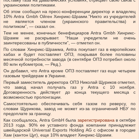
поставку газа на давальческих условиях, отрицает свою связь с
украинскими политиками.
Об этом сообщил на пресс-конференции директор и владелец
10% Antra Gmbh Ойген Хинрикс-Шрамм.”Никто из учредителей
не является членом (украинского правительства) и
политиком”, — сказал он.
Тем не менее, конечных бенефициаров Antra Gmbh Хинрикс-
Шрамм не раскрывает. “Наши учредители не очень
заинтересованы в публичности”, — отметил он.
По словам Хинрикс-Шрамма, Antra покупает газ в европейских
хабах и будет поставляет ОПЗ, покрывая более половины
месячной потребности завода (в сентябре ОПЗ потребил около
80 млн кубометров, — Ред.).
Он добавил, что Antra кроме ОПЗ поставляет газ еще четырем
газовым трейдерам в Украине.
Первый заместитель директора ОПЗ Николай Щуриков отметил,
что завод начал получать газ у Antra с 10 ноября.
Договоренность действует до конца текущего месяца с
возможностью пролонгации.
Самостоятельно обеспечивать себя газом по реверсу, по
словам Щурикова, завод не может из-за ограничений НБУ по
предоплате за границу.
Как сообщалось, Antra GmbH была
зарегистрирована
в октябре
2013 года. 90% ее уставного фонда компании принадлежит
швейцарской Universal Exports Holding AG с офисом в городке
Хам (кантон Цуг), еще 10% владеет Хинрикс-Шрамм.