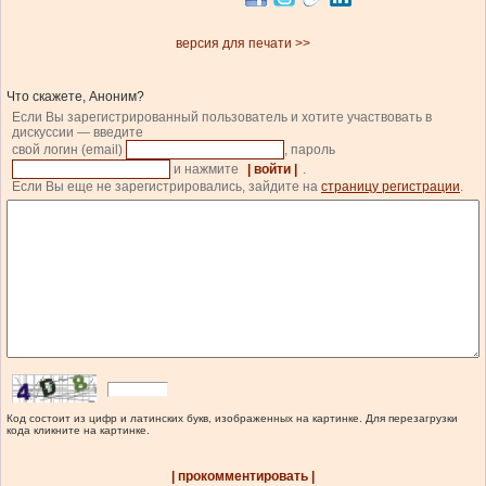
href=”http://liga.net/”>Источник</a>
<a
href=”http://liga.net/”>Источник</a>
версия для печати >>
Что скажете, Аноним?
Если Вы зарегистрированный пользователь и хотите участвовать в
дискуссии — введите
свой логин (email)
, пароль
и нажмите
| войти |
.
Если Вы еще не зарегистрировались, зайдите на
страницу регистрации
.
Код состоит из цифр и латинских букв, изображенных на картинке. Для перезагрузки
кода кликните на картинке.
| прокомментировать |