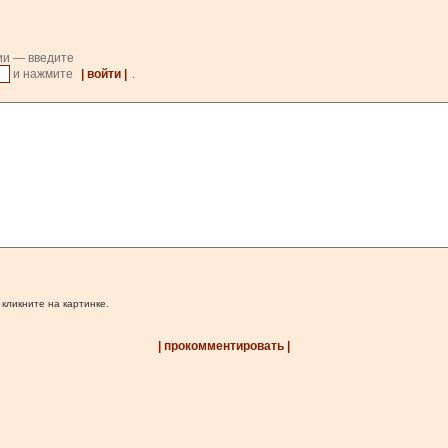
ии — введите
и нажмите
| войти |
.
 кликните на картинке.
| прокомментировать |