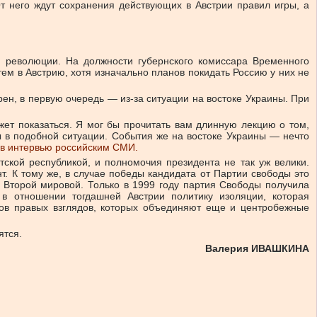
т него ждут сохранения действующих в Австрии правил игры, а
й революции. На должности губернского комиссара Временного
тем в Австрию, хотя изначально планов покидать Россию у них не
ен, в первую очередь — из-за ситуации на востоке Украины. При
жет показаться. Я мог бы прочитать вам длинную лекцию о том,
ы в подобной ситуации. События же на востоке Украины — нечто
 в интервью российским СМИ.
ской республикой, и полномочия президента не так уж велики.
. К тому же, в случае победы кандидата от Партии свободы это
 Второй мировой. Только в 1999 году партия Свободы получила
в отношении тогдашней Австрии политику изоляции, которая
ков правых взглядов, которых объединяют еще и центробежные
ятся.
Валерия ИВАШКИНА