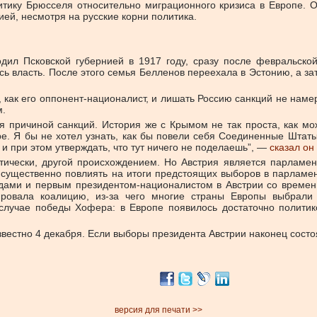
итику Брюсселя относительно миграционного кризиса в Европе. О
ей, несмотря на русские корни политика.
одил Псковской губернией в 1917 году, сразу после февральско
сь власть. После этого семья Белленов переехала в Эстонию, а за
 как его оппонент-националист, и лишать Россию санкций не намер
м.
я причиной санкций. История же с Крымом не так проста, как мо
е. Я бы не хотел узнать, как бы повели себя Соединенные Штат
и при этом утверждать, что тут ничего не поделаешь”, —
сказал он
тически, другой происхождением. Но Австрия является парламент
 существенно повлиять на итоги предстоящих выборов в парламент
дами и первым президентом-националистом в Австрии со времен
овала коалицию, из-за чего многие страны Европы выбрали 
в случае победы Хофера: в Европе появилось достаточно полити
звестно 4 декабря. Если выборы президента Австрии наконец состо
версия для печати >>