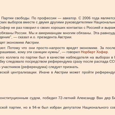
 Партии свободы. По профессии — авиатор. С 2006 года является
ских выборов вместе с двумя другими руководителями Национально
офер не раз говорил о своих хороших контактах с Россией и выраж
обязаны России. Мы и американцам многим обязаны. Эта равноуда
дение”, — сказал и.о. президента Австрии.
дят экономике Австрии.
уют. Потому что они просто-напросто вредят экономике. За посл
прашиваю, кому эти санкции нужны”, — говорил
Норберт Хофер
.
го коллега по партии был в качестве наблюдателя на выборах в
ошибку следовало посредством референдума сразу после распада СС
 участников (референдума) следует признать.
еской централизации. Иначе в Австрии может пройти референдум 
Конституционным судом, победил 72-летний Александр Ван дер Бе
кой партии, но в 94-м был избран депутатом Национального сов