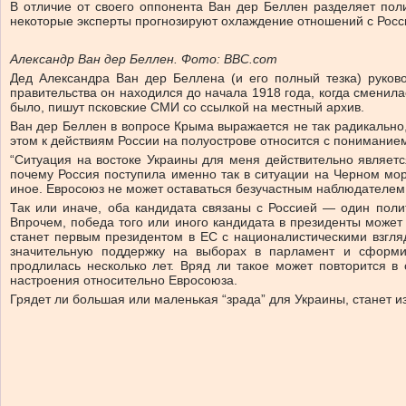
В отличие от своего оппонента Ван дер Беллен разделяет пол
некоторые эксперты прогнозируют охлаждение отношений с Росси
Александр Ван дер Беллен. Фото: BBC.com
Дед Александра Ван дер Беллена (и его полный тезка) руков
правительства он находился до начала 1918 года, когда сменила
было, пишут псковские СМИ со ссылкой на местный архив.
Ван дер Беллен в вопросе Крыма выражается не так радикально,
этом к действиям России на полуострове относится с понимание
“Ситуация на востоке Украины для меня действительно являетс
почему Россия поступила именно так в ситуации на Черном мор
иное. Евросоюз не может оставаться безучастным наблюдателем 
Так или иначе, оба кандидата связаны с Россией — один поли
Впрочем, победа того или иного кандидата в президенты может
станет первым президентом в ЕС с националистическими взгля
значительную поддержку на выборах в парламент и сформир
продлилась несколько лет. Вряд ли такое может повторится 
настроения относительно Евросоюза.
Грядет ли большая или маленькая “зрада” для Украины, станет и