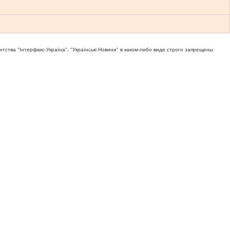
тва "Iнтерфакс-Україна", "Українськi Новини" в каком-либо виде строго запрещены