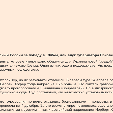
ный России за победу в 1945-м, или внук губернатора Псковс
идента, которые имеют шанс обернутся для Украины новой “зрадой”
вшим аннексию Крыма. Один из них еще и поддерживает Австрекс
озможных последствиях.
второй тур, но их результаты отменили. В первом туре 24 апрел
Беллен. Хофер тогда набрал на 15% больше. Его считали фаворит
(всего проголосовало 4,5 миллиона избирателей). Но в Австрийс
туционном суде. Суд постановил, что невозможно установить исти
ого голосования по почте оказались бракованными — конверты, в 
ренесли на 4 декабря. За это время в мире поменялась расстано
симпатиями к русским — как и австрийский националист Норберт 