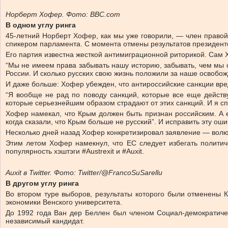
Норберт Хофер. Фото: BBC.com
В одном углу ринга
45-летний Норберт Хофер, как мы уже говорили, — член правой
спикером парламента. С момента отмены результатов президент
Его партия известна жесткой антимиграционной риторикой. Сам Х
“Мы не имеем права забывать нашу историю, забывать, чем мы 
России. И сколько русских свою жизнь положили за наше освобож
И даже больше: Хофер убежден, что антироссийские санкции вре
“Я вообще не рад по поводу санкций, которые все еще действ
которые серьезнейшим образом страдают от этих санкций. И я с
Хофер намекал, что Крым должен быть признан российским. А е
когда сказали, что Крым больше не русский”. И исправить эту 
Несколько дней назад Хофер конкретизировал заявление — волю
Этим летом Хофер намекнул, что ЕС следует избегать политич
популярность хэштэги #Austrexit и #Auxit.
Auxit в Twitter. Фото: Twitter/@FrancoSuSarellu
В другом углу ринга
Во втором туре выборов, результаты которого были отменены 
экономики Венского университета.
До 1992 года Ван дер Беллен был членом Социал-демократичес
независимый кандидат.