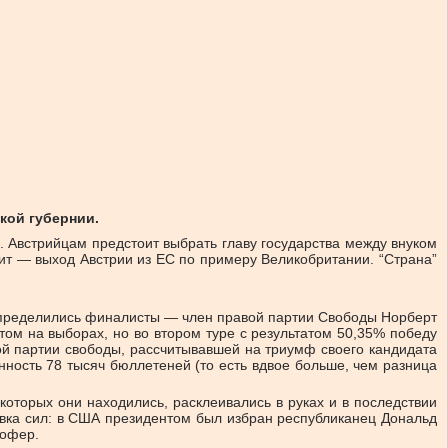
кой губернии.
. Австрийцам предстоит выбрать главу государства между внуком
ит — выход Австрии из ЕС по примеру Великобритании. “Страна”
я определились финалисты — член правой партии Свободы Норберт
ом на выборах, но во втором туре с результатом 50,35% победу
кой партии свободы, рассчитывавшей на триумф своего кандидата
нность 78 тысяч бюллетеней (то есть вдвое больше, чем разница
которых они находились, расклеивались в руках и в последствии
вка сил: в США президентом был избран республиканец Дональд
Хофер.