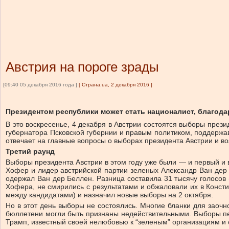
Австрия на пороге зрады
[09:40 05 декабря 2016 года ]
[
Страна.ua, 2 декабря 2016
]
Президентом республики может стать националист, благодар
В это воскресенье, 4 декабря в Австрии состоятся выборы през
губернатора Псковской губернии и правым политиком, поддержа
отвечает на главные вопросы о выборах президента Австрии и в
Третий раунд
Выборы президента Австрии в этом году уже были — и первый и 
Хофер и лидер австрийской партии зеленых Александр Ван дер 
одержал Ван дер Беллен. Разница составила 31 тысячу голосов 
Хофера, не смирились с результатами и обжаловали их в Консти
между кандидатами) и назначил новые выборы на 2 октября.
Но в этот день выборы не состоялись. Многие бланки для заочн
бюллетени могли быть признаны недействительными. Выборы пе
Трамп, известный своей нелюбовью к “зеленым” организациям и 