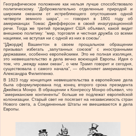
Географическое положение как нельзя лучше способствовало
политическому. “Доброжелательно отделенные природой и
широким океаном от истребляющего опустошения одной
четверти земного шара”, — говорил в 1801 году об
американцах Томас Джефферсон в своей инаугурационной
речи. Тогда же третий президент США объявил, какой видит
внешнюю политику: “мир, торговля и честная дружба со всеми
нациями, не вступая ни с одной из них в союзы”.
“[Джордж] Вашингтон в своем прощальном обращении
призывал избегать „запутанных союзов” с иностранными
державами, особенно европейскими. Это не полная изоляция,
это невмешательство в дела вечно воюющей Европы. Идея о
том, что „между нами океан”, о чем Трамп говорит и сегодня,
существовала с самого начала”, — объясняет американистка
Александра Филиппенко.
В 1823 году концепция невмешательства в европейские дела
была сформулирована под конец второго срока президента
Джеймса Монро. В обращении к Конгрессу Монро объявил, что
“американские континенты” больше не подлежат европейской
колонизации. Старый свет не посягает на независимость стран
Нового света, а Соединенные Штаты не вмешиваются в дела
Европы.