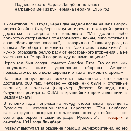
Подпись к фото,
Чарльз Линдберг получает
наградной меч из рук Германа Геринга, 1936 год
15 сентября 1939 года, через две недели после начала Второй
мировой войны Линдберг выступил с речью, в которой призвал
держаться в стороне от конфликта. “Мы должны либо
полностью отстраниться от европейской войны, либо остаться в
европейских делах навсегда”, — говорил он. Главная угроза, по
словам Линдберга, исходила от “азиатских захватчиков”, и
нужно “ограждать белую расу от иностранного вторжения”, а не
участвовать в “старой ссоре между нашими нациями”.
Через год был создан комитет America First. Его основными
постулатами стали укрепление обороны Америки,
невмешательство в дела Европы и отказ от помощи сторонам.
На пике популярности комитета численность его членов
достигала 800 тыс. человек — среди них были и отставные
военные, и политики (например, Джозеф Кеннеди, отец
будущего президента США), и крупнейшие промышленники, и
медиамагнаты.
В течение года напряжение между сторонникам президента
Рузвельта и изоляционистами нарастало. “Три наиболее
важные группы, которые подталкивают страну к войне, — это
британцы, евреи и администрация Рузвельта”, —
говорил
в
сентябре 1941 года Линдберг.
Рузвельт выступал за оказание помощи Великобритании, но его