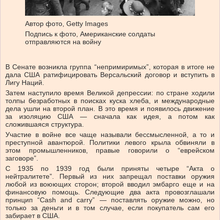
Автор фото,
Getty Images
Подпись к фото,
Американские солдаты
отправляются на войну
В Сенате возникла группа “непримиримых”, которая в итоге не
дала США ратифицировать Версальский договор и вступить в
Лигу Наций.
Затем наступило время Великой депрессии: по стране ходили
толпы безработных в поисках куска хлеба, и международные
дела ушли на второй план. В это время и появилось движение
за изоляцию США — сначала как идея, а потом как
сложившаяся структура.
Участие в войне все чаще называли бессмысленной, а то и
преступной авантюрой. Политики левого крыла обвиняли в
этом промышленников, правые говорили о “еврейском
заговоре”.
С 1935 по 1939 год были приняты четыре “Акта о
нейтралитете”. Первый из них запрещал поставки оружия
любой из воюющих сторон; второй вводил эмбарго еще и на
финансовую помощь. Следующие два акта провозглашали
принцип “Cash and carry” — поставлять оружие можно, но
только за деньги и в том случае, если покупатель сам его
забирает в США.