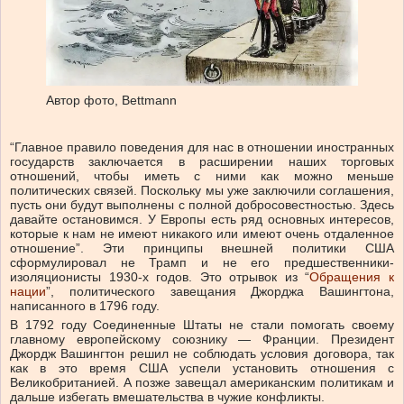
Автор фото,
Bettmann
“Главное правило поведения для нас в отношении иностранных
государств заключается в расширении наших торговых
отношений, чтобы иметь с ними как можно меньше
политических связей. Поскольку мы уже заключили соглашения,
пусть они будут выполнены с полной добросовестностью. Здесь
давайте остановимся. У Европы есть ряд основных интересов,
которые к нам не имеют никакого или имеют очень отдаленное
отношение”. Эти принципы внешней политики США
сформулировал не Трамп и не его предшественники-
изоляционисты 1930-х годов. Это отрывок из “
Обращения к
нации
”, политического завещания Джорджа Вашингтона,
написанного в 1796 году.
В 1792 году Соединенные Штаты не стали помогать своему
главному европейскому союзнику — Франции. Президент
Джордж Вашингтон решил не соблюдать условия договора, так
как в это время США успели установить отношения с
Великобританией. А позже завещал американским политикам и
дальше избегать вмешательства в чужие конфликты.