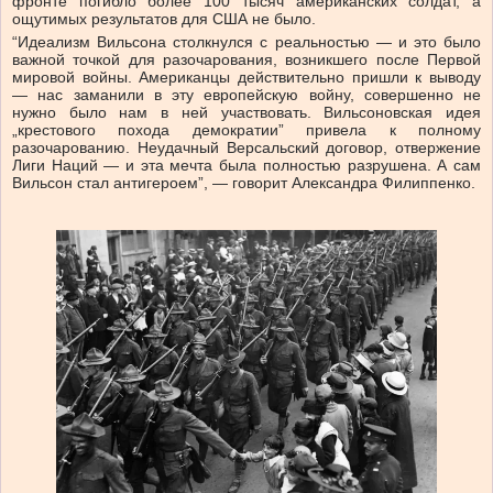
фронте погибло более 100 тысяч американских солдат, а
ощутимых результатов для США не было.
“Идеализм Вильсона столкнулся с реальностью — и это было
важной точкой для разочарования, возникшего после Первой
мировой войны. Американцы действительно пришли к выводу
— нас заманили в эту европейскую войну, совершенно не
нужно было нам в ней участвовать. Вильсоновская идея
„крестового похода демократии” привела к полному
разочарованию. Неудачный Версальский договор, отвержение
Лиги Наций — и эта мечта была полностью разрушена. А сам
Вильсон стал антигероем”, — говорит Александра Филиппенко.