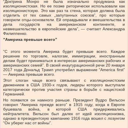
“Доктрина Монро не была изначально продумана как
изоляционистская. Но ее позже риторически использовали как
изоляционистскую. Это как раз та стена, которая должна была
отделить от тех самых „запутанных союзов”, про которые
говорили отцы-основатели. Ей оправдывали и вмешательства в
дела государств на американском континенте, и
невмешательство в европейские дела”, — считает Александра
Филиппенко.
“Америка превыше всего”
“С этого момента Америка будет превыше всего. Каждое
решение по торговле, налогам, иммиграции, иностранным
делам будет приниматься в интересах американских рабочих и
американских семей”. В своей инаугурационной речи 20 января
2017 года Дональд Трамп употребил выражение “America first”
— Америка превыше всего.
Этот слоган чаще всего связывают с изоляционистским
движением в США 1930-х годов, лидеры которого выступали
категорически против участия страны в борьбе с нацистской
Германией.
Но появился он намного раньше. Президент Вудро Вильсон
говорил “Америка прежде всего” в 1915 году, когда в Европе
бушевала война, в которой США придерживались
нейтралитета. Вильсон был далек от идей изоляционизма,
однако в президентскую кампанию 1916 года вошел с лозунгом
“Он уберег нас от войны”.