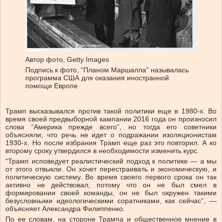
Автор фото,
Getty Images
Подпись к фото,
“Планом Маршалла” называлась
программа США для оказания иностранной
помощи Европе
Трамп высказывался против такой политики еще в 1980-х. Во
время своей предвыборной кампании 2016 года он произносил
слова “Америка прежде всего”, но тогда его советники
объясняли, что речь не идет о подражании изоляционистам
1930-х. Но после избрания Трамп еще раз это повторил. А ко
второму сроку утвердился в необходимости изменить курс.
“Трамп исповедует реалистический подход к политике — а мы
от этого отвыкли. Он хочет перестраивать и экономическую, и
политическую систему. Во время своего первого срока он так
активно не действовал, потому что он не был смел в
формировании своей команды, он не был окружен такими
безусловными идеологическими соратниками, как сейчас”, —
объясняет Александра Филиппенко.
По ее словам, на стороне Трампа и общественное мнение в