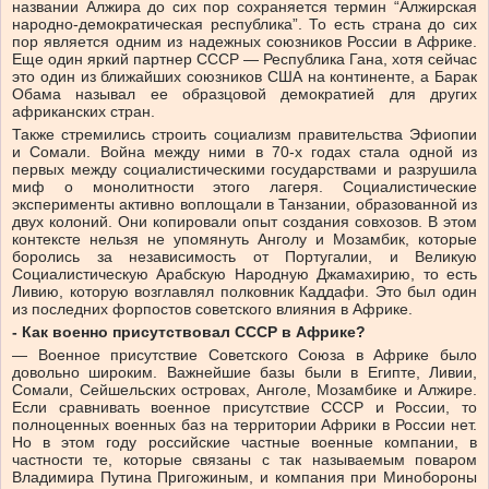
названии Алжира до сих пор сохраняется термин “Алжирская
народно-демократическая республика”. То есть страна до сих
пор является одним из надежных союзников России в Африке.
Еще один яркий партнер СССР — Республика Гана, хотя сейчас
это один из ближайших союзников США на континенте, а Барак
Обама называл ее образцовой демократией для других
африканских стран.
Также стремились строить социализм правительства Эфиопии
и Сомали. Война между ними в 70-х годах стала одной из
первых между социалистическими государствами и разрушила
миф о монолитности этого лагеря. Социалистические
эксперименты активно воплощали в Танзании, образованной из
двух колоний. Они копировали опыт создания совхозов. В этом
контексте нельзя не упомянуть Анголу и Мозамбик, которые
боролись за независимость от Португалии, и Великую
Социалистическую Арабскую Народную Джамахирию, то есть
Ливию, которую возглавлял полковник Каддафи. Это был один
из последних форпостов советского влияния в Африке.
- Как военно присутствовал СССР в Африке?
— Военное присутствие Советского Союза в Африке было
довольно широким. Важнейшие базы были в Египте, Ливии,
Сомали, Сейшельских островах, Анголе, Мозамбике и Алжире.
Если сравнивать военное присутствие СССР и России, то
полноценных военных баз на территории Африки в России нет.
Но в этом году российские частные военные компании, в
частности те, которые связаны с так называемым поваром
Владимира Путина Пригожиным, и компания при Минобороны