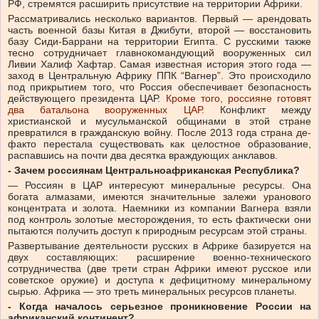
РФ, стремятся расширить присутствие на территории Африки.
Рассматривались несколько вариантов. Первый — арендовать
часть военной базы Китая в Джибути, второй — восстановить
базу Сиди-Баррани на территории Египта. С русскими также
тесно сотрудничает главнокомандующий вооруженных сил
Ливии Халиф Хафтар. Самая известная история этого года —
заход в Центральную Африку ППК “Вагнер”. Это происходило
под прикрытием того, что Россия обеспечивает безопасность
действующего президента ЦАР.
Кроме того, россияне готовят
два батальона вооруженных ЦАР.
Конфликт между
христианской и мусульманской общинами в этой стране
превратился в гражданскую войну. После 2013 года страна де-
факто перестала существовать как целостное образование,
распавшись на почти два десятка враждующих анклавов.
- Зачем россиянам Центральноафриканская Республика?
— Россиян в ЦАР интересуют минеральные ресурсы. Она
богата алмазами, имеются значительные залежи уранового
концентрата и золота. Наемники из компании Вагнера взяли
под контроль золотые месторождения, то есть фактически они
пытаются получить доступ к природным ресурсам этой страны.
Развертывание деятельности русских в Африке базируется на
двух составляющих: расширение военно-технического
сотрудничества (две трети стран Африки имеют русское или
советское оружие) и доступа к дефицитному минеральному
сырью. Африка — это треть минеральных ресурсов планеты.
- Когда началось серьезное проникновение России на
африканский континент?