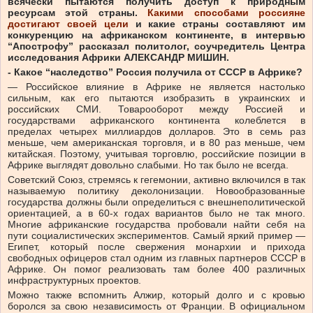
всячески пытаются получить доступ к природным
ресурсам этой страны.
Какими способами россияне
достигают своей цели
и какие страны составляют им
конкуренцию на африканском континенте, в интервью
“Апострофу” рассказал политолог, соучредитель Центра
исследования Африки АЛЕКСАНДР МИШИН.
- Какое “наследство” Россия получила от СССР в Африке?
— Российское влияние в Африке не является настолько
сильным, как его пытаются изобразить в украинских и
российских СМИ. Товарооборот между Россией и
государствами африканского континента колеблется в
пределах четырех миллиардов долларов. Это в семь раз
меньше, чем американская торговля, и в 80 раз меньше, чем
китайская. Поэтому, учитывая торговлю, российские позиции в
Африке выглядят довольно слабыми. Но так было не всегда.
Советский Союз, стремясь к гегемонии, активно включился в так
называемую политику деколонизации. Новообразованные
государства должны были определиться с внешнеполитической
ориентацией, а в 60-х годах вариантов было не так много.
Многие африканские государства пробовали найти себя на
пути социалистических экспериментов. Самый яркий пример —
Египет, который после свержения монархии и прихода
свободных офицеров стал одним из главных партнеров СССР в
Африке. Он помог реализовать там более 400 различных
инфраструктурных проектов.
Можно также вспомнить Алжир, который долго и с кровью
боролся за свою независимость от Франции. В официальном