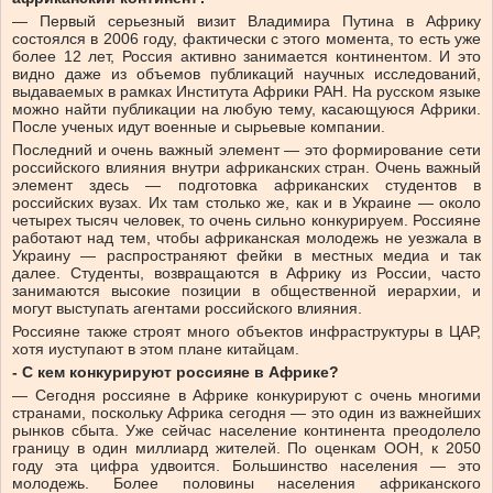
— Первый серьезный визит Владимира Путина в Африку
состоялся в 2006 году, фактически с этого момента, то есть уже
более 12 лет, Россия активно занимается континентом. И это
видно даже из объемов публикаций научных исследований,
выдаваемых в рамках Института Африки РАН. На русском языке
можно найти публикации на любую тему, касающуюся Африки.
После ученых идут военные и сырьевые компании.
Последний и очень важный элемент — это формирование сети
российского влияния внутри африканских стран. Очень важный
элемент здесь — подготовка африканских студентов в
российских вузах. Их там столько же, как и в Украине — около
четырех тысяч человек, то очень сильно конкурируем. Россияне
работают над тем, чтобы африканская молодежь не уезжала в
Украину — распространяют фейки в местных медиа и так
далее. Студенты, возвращаются в Африку из России, часто
занимаются высокие позиции в общественной иерархии, и
могут выступать агентами российского влияния.
Россияне также строят много объектов инфраструктуры в ЦАР,
хотя иуступают в этом плане китайцам.
- С кем конкурируют россияне в Африке?
— Сегодня россияне в Африке конкурируют с очень многими
странами, поскольку Африка сегодня — это один из важнейших
рынков сбыта. Уже сейчас население континента преодолело
границу в один миллиард жителей. По оценкам ООН, к 2050
году эта цифра удвоится. Большинство населения — это
молодежь. Более половины населения африканского