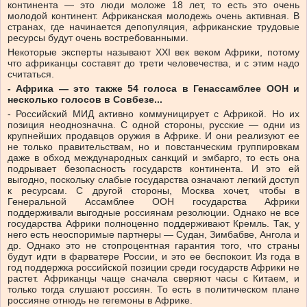
континента — это люди моложе 18 лет, то есть это очень
молодой континент. Африканская молодежь очень активная. В
странах, где начинается депопуляция, африканские трудовые
ресурсы будут очень востребованными.
Некоторые эксперты называют XXI век веком Африки, потому
что африканцы составят до трети человечества, и с этим надо
считаться.
- Африка — это также 54 голоса в Генассамблее ООН и
несколько голосов в Совбезе...
- Российский МИД активно коммуницирует с Африкой. Но их
позиция неоднозначна. С одной стороны, русские — одни из
крупнейших продавцов оружия в Африке. И они реализуют ее
не только правительствам, но и повстанческим группировкам
даже в обход международных санкций и эмбарго, то есть она
подрывает безопасность государств континента. И это ей
выгодно, поскольку слабые государства означают легкий доступ
к ресурсам. С другой стороны, Москва хочет, чтобы в
Генеральной Ассамблее ООН государства Африки
поддерживали выгодные россиянам резолюции. Однако не все
государства Африки полноценно поддерживают Кремль. Так, у
него есть неоспоримые партнеры — Судан, Зимбабве, Ангола и
др. Однако это не стопроцентная гарантия того, что страны
будут идти в фарватере России, и это ее беспокоит. Из года в
год поддержка российской позиции среди государств Африки не
растет. Африканцы чаще сначала сверяют часы с Китаем, и
только тогда слушают россиян. То есть в политическом плане
россияне отнюдь не гегемоны в Африке.