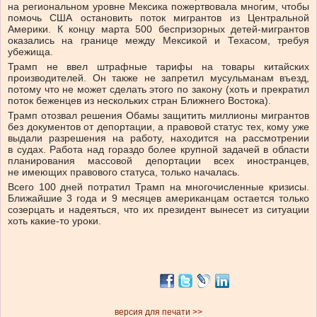
на региональном уровне Мексика пожертвовала многим, чтобы
помочь США остановить поток мигрантов из Центральной
Америки. К концу марта 500 беспризорных детей-мигрантов
оказались на границе между Мексикой и Техасом, требуя
убежища.
Трамп не ввел штрафные тарифы на товары китайских
производителей. Он также не запретил мусульманам въезд,
потому что не может сделать этого по закону
(
хоть и прекратил
поток беженцев из нескольких стран Ближнего Востока).
Трамп отозвал решения Обамы защитить миллионы мигрантов
без документов от депортации, а правовой статус тех, кому уже
выдали разрешения на работу, находится на рассмотрении
в судах. Работа над гораздо более крупной задачей в области
планирования массовой депортации всех иностранцев,
не имеющих правового статуса, только началась.
Всего 100 дней потратил Трамп на многочисленные кризисы.
Ближайшие 3 года и 9 месяцев американцам остается только
созерцать и надеяться, что их президент вынесет из ситуации
хоть какие-то уроки.
версия для печати >>