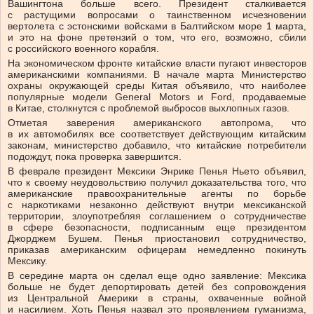
Вашингтона больше всего. Президент сталкивается
с растущими вопросами о таинственном исчезновении
вертолета с эстонскими войсками в Балтийском море 1 марта,
и это на фоне претензий о том, что его, возможно, сбили
с российского военного корабля.
На экономическом фронте китайские власти пугают инвесторов
американскими компаниями. В начале марта Министерство
охраны окружающей среды Китая объявило, что наиболее
популярные модели General Motors и Ford, продаваемые
в Китае, столкнутся с проблемой выбросов выхлопных газов.
Отметая заверения американского автопрома, что
в их автомобилях все соответствует действующим китайским
законам, министерство добавило, что китайские потребители
подождут, пока проверка завершится.
В феврале президент Мексики Энрике Пенья Ньето объявил,
что к своему неудовольствию получил доказательства того, что
американские правоохранительные агенты по борьбе
с наркотиками незаконно действуют внутри мексиканской
территории, злоупотребляя соглашением о сотрудничестве
в сфере безопасности, подписанным еще президентом
Джорджем Бушем. Пенья приостановил сотрудничество,
приказав американским офицерам немедленно покинуть
Мексику.
В середине марта он сделал еще одно заявление: Мексика
больше не будет депортировать детей без сопровождения
из Центральной Америки в страны, охваченные войной
и насилием. Хоть Пенья назвал это проявлением гуманизма,