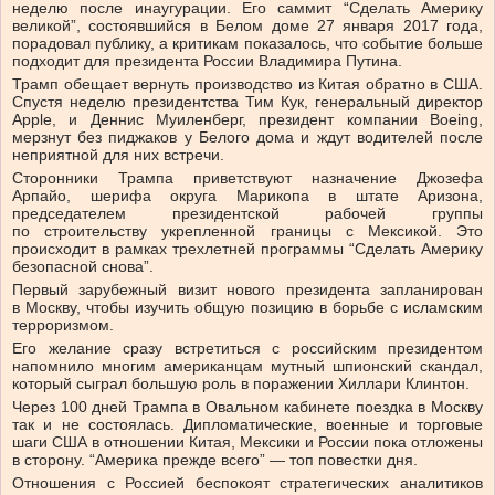
неделю после инаугурации. Его саммит
“
Сделать Америку
великой”, состоявшийся в Белом доме 27 января 2017 года,
порадовал публику, а критикам показалось, что событие больше
подходит для президента России Владимира Путина.
Трамп обещает вернуть производство из Китая обратно в США.
Спустя неделю президентства Тим Кук, генеральный директор
Apple, и Деннис Муиленберг, президент компании Boeing,
мерзнут без пиджаков у Белого дома и ждут водителей после
неприятной для них встречи.
Сторонники Трампа приветствуют назначение Джозефа
Арпайо, шерифа округа Марикопа в штате Аризона,
председателем президентской рабочей группы
по строительству укрепленной границы с Мексикой. Это
происходит в рамках трехлетней программы
“
Сделать Америку
безопасной снова”.
Первый зарубежный визит нового президента запланирован
в Москву, чтобы изучить общую позицию в борьбе с исламским
терроризмом.
Его желание сразу встретиться с российским президентом
напомнило многим американцам мутный шпионский скандал,
который сыграл большую роль в поражении Хиллари Клинтон.
Через 100 дней Трампа в Овальном кабинете поездка в Москву
так и не состоялась. Дипломатические, военные и торговые
шаги США в отношении Китая, Мексики и России пока отложены
в сторону. “Америка прежде всего” — топ повестки дня.
Отношения с Россией беспокоят стратегических аналитиков