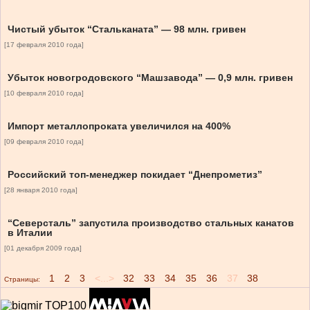
Чистый убыток “Стальканата” — 98 млн. гривен
[17 февраля 2010 года]
Убыток новогродовского “Машзавода” — 0,9 млн. гривен
[10 февраля 2010 года]
Импорт металлопроката увеличился на 400%
[09 февраля 2010 года]
Российский топ-менеджер покидает “Днепрометиз”
[28 января 2010 года]
“Северсталь” запустила производство стальных канатов
в Италии
[01 декабря 2009 года]
1
2
3
<...>
32
33
34
35
36
37
38
Страницы: