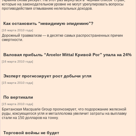
Украина снова рискует. На этот раз вернуться в “черный список” стран,
которые на законодательном уровне не могут урегулировать вопросы
противодействия отмыванию нелегальных доходов.
Как остановить “невидимую эпидемию”?
[16 марта 2010 года]
Дорожный травматизм — в десятке самых распространенных причин
смертности.
Валовая прибыль “Arcelor Mittal Кривой Рог” упала на 24%
[16 марта 2010 года]
Эксперт прогнозирует рост добычи угля
[15 марта 2010 года]
По вертикали
[15 марта 2010 года]
Британская Macquarie Group прогнозирует, что подорожание железной
руды, коксующегося угля и металлолома увеличит затраты на выплавку
стали на 150 долларов на тонну.
Торговой войны не будет