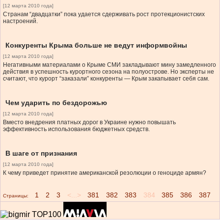
[12 марта 2010 года]
Странам “двадцатки” пока удается сдерживать рост протекционистских
настроений.
Конкуренты Крыма больше не ведут информвойны
[12 марта 2010 года]
Негативными материалами о Крыме СМИ закладывают мину замедленного
действия в успешность курортного сезона на полуострове. Но эксперты не
считают, что курорт “заказали” конкуренты — Крым закапывает себя сам.
Чем ударить по бездорожью
[12 марта 2010 года]
Вместо внедрения платных дорог в Украине нужно повышать
эффективность использования бюджетных средств.
В шаге от признания
[12 марта 2010 года]
К чему приведет принятие американской резолюции о геноциде армян?
1
2
3
<...>
381
382
383
384
385
386
387
Страницы: