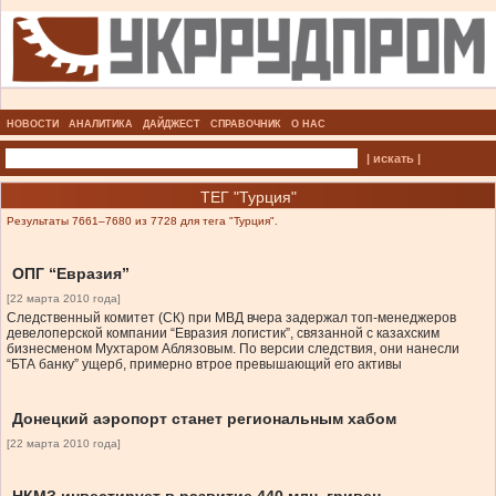
НОВОСТИ
АНАЛИТИКА
ДАЙДЖЕСТ
СПРАВОЧНИК
О НАС
| искать |
ТЕГ "Турция"
Результаты 7661–7680 из 7728 для тега "Турция".
ОПГ “Евразия”
[22 марта 2010 года]
Следственный комитет (СК) при МВД вчера задержал топ-менеджеров
девелоперской компании “Евразия логистик”, связанной с казахским
бизнесменoм Мухтаром Аблязовым. По версии следствия, они нанесли
“БТА банку” ущерб, примерно втрое превышающий его активы
Донецкий аэропорт станет региональным хабом
[22 марта 2010 года]