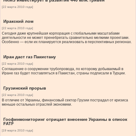
НКМЗ инвестирует в развитие 440 млн. гривен
[22 марта 2010 года]
Иракский лом
[22 марта 2010 года]
Сегодня даже крупнейшая корпорация с глобальными масштабами
деятельности не может пренебрегать сравнительно мелкими проектами.
Особенно — если их планируется реализовать в перспективных регионах.
Иран даст газ Пакистану
[22 марта 2010 года]
Соглашение о сооружении трубопровода, по которому добываемый в
Иране газ будет поставляться в Пакистан, страны подписали в Турции.
Грузинский прорыв
[22 марта 2010 года]
В отличие от Украины, финансовый сектор Грузии пострадал от кризиса
меньше остальных отраслей экономики.
Госфинмониторинг отрицает внесение Украины в список
FATF
[19 марта 2010 года]