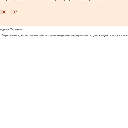
386
387
ллургия Украины
 Перепечатка, копирование или воспроизведение информации, содержащей ссылку на агентс