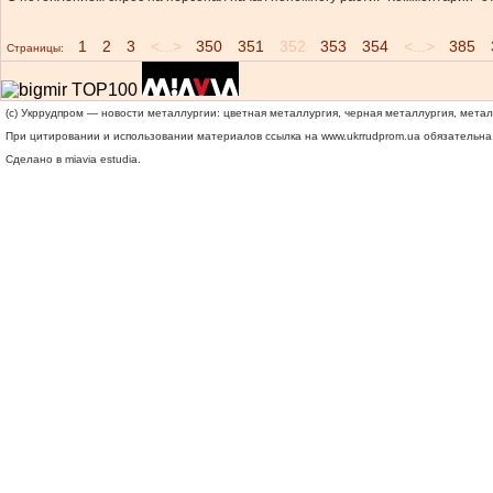
1
2
3
<...>
350
351
352
353
354
<...>
385
Страницы:
(c) Укррудпром — новости металлургии: цветная металлургия, черная металлургия, мета
При цитировании и использовании материалов ссылка на
www.ukrrudprom.ua
обязательна.
Сделано в miavia estudia.