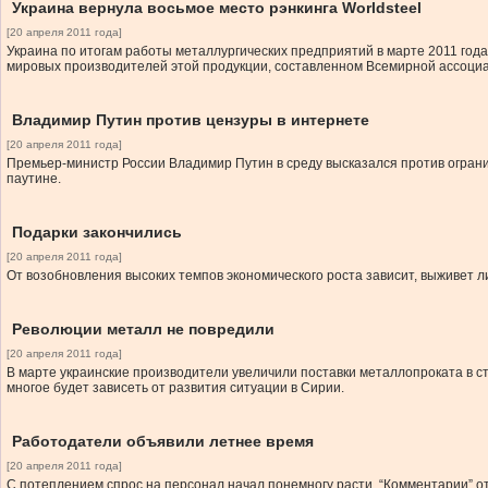
Украина вернула восьмое место рэнкинга Worldsteel
[20 апреля 2011 года]
Украина по итогам работы металлургических предприятий в марте 2011 года
мировых производителей этой продукции, составленном Всемирной ассоциа
Владимир Путин против цензуры в интернете
[20 апреля 2011 года]
Премьер-министр России Владимир Путин в среду высказался против ограни
паутине.
Подарки закончились
[20 апреля 2011 года]
От возобновления высоких темпов экономического роста зависит, выживет 
Революции металл не повредили
[20 апреля 2011 года]
В марте украинские производители увеличили поставки металлопроката в с
многое будет зависеть от развития ситуации в Сирии.
Работодатели объявили летнее время
[20 апреля 2011 года]
С потеплением спрос на персонал начал понемногу расти. “Комментарии” от