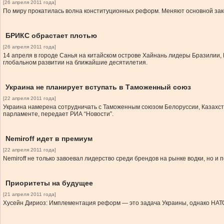
[26 апреля 2011 года]
По миру прокатилась волна конституционных реформ. Меняют основной зак
БРИКС обрастает плотью
[26 апреля 2011 года]
14 апреля в городе Санья на китайском острове Хайнань лидеры Бразилии,
глобальном развитии на ближайшие десятилетия.
Украина не планирует вступать в Таможенный союз
[22 апреля 2011 года]
Украина намерена сотрудничать с Таможенным союзом Белоруссии, Казахстан
парламенте, передает РИА “Новости”.
Nemiroff идет в премиум
[22 апреля 2011 года]
Nemiroff не только завоевал лидерство среди брендов на рынке водки, но и 
Приоритеты на будущее
[21 апреля 2011 года]
Хусейн Дириоз: Имплементация реформ — это задача Украины, однако НАТО 