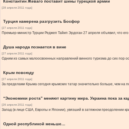
Константин Жеваго поставит шины турецкой армии
[28 апреля 2011 года]
Турция намерена разгрузить Босфор
[27 апреля 2011 года]
Премьер-министр Турции Реджеп Тайип Эрдоган 27 апреля объявил, что ег
Душа народа познается в вине
[27 апреля 2011 года]
Одним из самых малоосвоенных направлений винного туризма до сих пор ост
Крым повсюду
[27 апреля 2011 года]
За пределами Крыма сегодня крымских татар значительно больше, чем на по
“Экономики роста” меняют картину мира. Украина пока за к
[26 апреля 2011 года]
Запад (в лице США, Европы и Японии), увязший в затяжном преодолении криз
Одной республикой меньше…