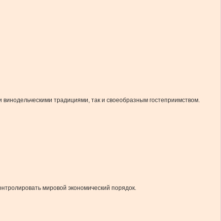
ми винодельческими традициями, так и своеобразным гостеприимством.
 контролировать мировой экономический порядок.