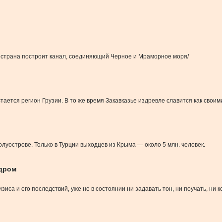
о страна построит канал, соединяющий Черное и Мраморное моря/
ается регион Грузии. В то же время Закавказье издревле славится как свои
луострове. Только в Турции выходцев из Крыма — около 5 млн. человек.
адром
иса и его последствий, уже не в состоянии ни задавать тон, ни поучать, ни