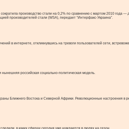
 сократила производство стали на 0,2% по сравнению с мартом 2010 года — д
цией производителей стали (WSA), передает “Интерфакс-Украина”.
чений в интернете, откликнувшись на тревоги пользователей сети, встревож
ли нынешняя российская социально-политическая модель.
траны Ближнего Востока и Северной Африки. Революционные настроения в рег
следили, в каких сферах сегодня уже нуждаются в людях на сезон.