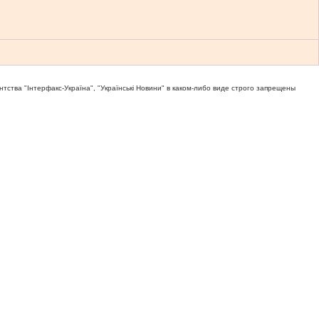
тва "Iнтерфакс-Україна", "Українськi Новини" в каком-либо виде строго запрещены