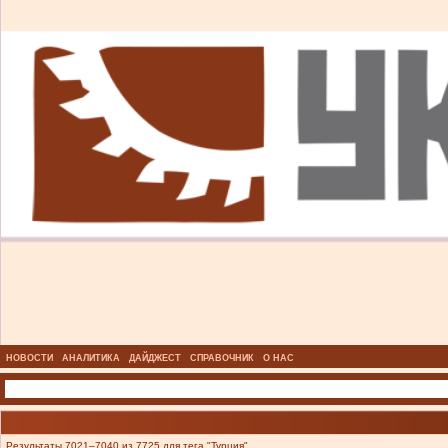
НОВОСТИ
АНАЛИТИКА
ДАЙДЖЕСТ
СПРАВОЧНИК
О НАС
Результаты 7021–7040 из 7725 для тега "Турция".