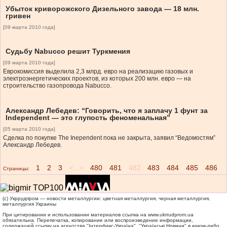
Убыток криворожского Дизельного завода — 18 млн.
гривен
[09 марта 2010 года]
Судьбу Nabucco решит Туркмения
[09 марта 2010 года]
Еврокомиссия выделила 2,3 млрд. евро на реализацию газовых и
электроэнергетических проектов, из которых 200 млн. евро — на
строительство газопровода Nabucco.
Александр Лебедев: “Говорить, что я заплачу 1 фунт за
Independent — это глупость феноменальная”
[05 марта 2010 года]
Сделка по покупке The Inependent пока не закрыта, заявил “Ведомостям”
Александр Лебедев.
1
2
3
<...>
480
481
482
483
484
485
486
Страницы:
(c) Укррудпром — новости металлургии: цветная металлургия, черная металлургия,
металлургия Украины
При цитировании и использовании материалов ссылка на
www.ukrrudprom.ua
обязательна. Перепечатка, копирование или воспроизведение информации,
содержащей ссылку на агентства "Iнтерфакс-Україна", "Українськi Новини" в каком-либо