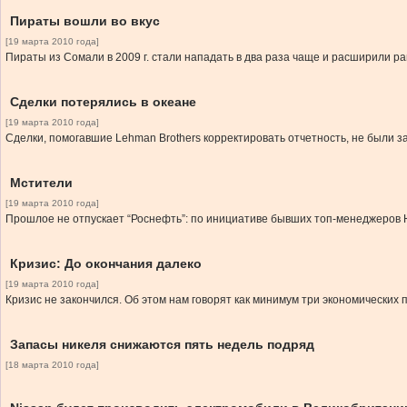
Пираты вошли во вкус
[19 марта 2010 года]
Пираты из Сомали в 2009 г. стали нападать в два раза чаще и расширили ра
Сделки потерялись в океане
[19 марта 2010 года]
Сделки, помогавшие Lehman Brothers корректировать отчетность, не были 
Мстители
[19 марта 2010 года]
Прошлое не отпускает “Роснефть”: по инициативе бывших топ-менеджеров Ю
Кризис: До окончания далеко
[19 марта 2010 года]
Кризис не закончился. Об этом нам говорят как минимум три экономических 
Запасы никеля снижаются пять недель подряд
[18 марта 2010 года]