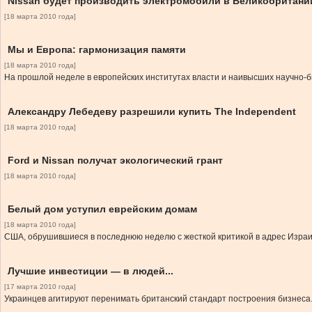
Nissan будет производить электромобили в Великобритани
[18 марта 2010 года]
Мы и Европа: гармонизация памяти
[18 марта 2010 года]
На прошлой неделе в европейских институтах власти и наивысших научно-б
Александру Лебедеву разрешили купить The Independent
[18 марта 2010 года]
Ford и Nissan получат экологический грант
[18 марта 2010 года]
Белый дом уступил еврейским домам
[18 марта 2010 года]
США, обрушившиеся в последнюю неделю с жесткой критикой в адрес Израи
Лучшие инвестиции — в людей...
[17 марта 2010 года]
Украинцев агитируют перенимать британский стандарт построения бизнеса