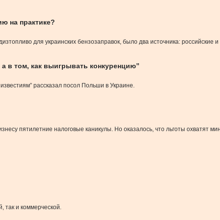
ию на практике?
дизтопливо для украинских бензозаправок, было два источника: российские 
, а в том, как выигрывать конкуренцию”
 известиям” рассказал посол Польши в Украине.
знесу пятилетние налоговые каникулы. Но оказалось, что льготы охватят ми
, так и коммерческой.