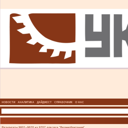
НОВОСТИ
АНАЛИТИКА
ДАЙДЖЕСТ
СПРАВОЧНИК
О НАС
Результаты 9601–9620 из 9707 для тега "Великобритания".