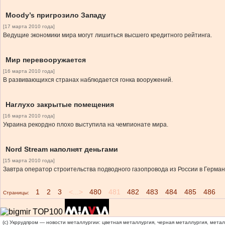
Moody’s пригрозило Западу
[17 марта 2010 года]
Ведущие экономики мира могут лишиться высшего кредитного рейтинга.
Мир перевооружается
[16 марта 2010 года]
В развивающихся странах наблюдается гонка вооружений.
Наглухо закрытые помещения
[16 марта 2010 года]
Украина рекордно плохо выступила на чемпионате мира.
Nord Stream наполнят деньгами
[15 марта 2010 года]
Завтра оператор строительства подводного газопровода из России в Герман
1
2
3
<...>
480
481
482
483
484
485
486
Страницы:
(c) Укррудпром — новости металлургии: цветная металлургия, черная металлургия, мета