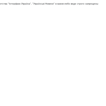
тва "Iнтерфакс-Україна", "Українськi Новини" в каком-либо виде строго запрещены