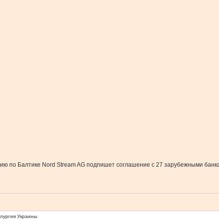
ию по Балтике Nord Stream AG подпишет соглашение с 27 зарубежными банкам
ллургия Украины