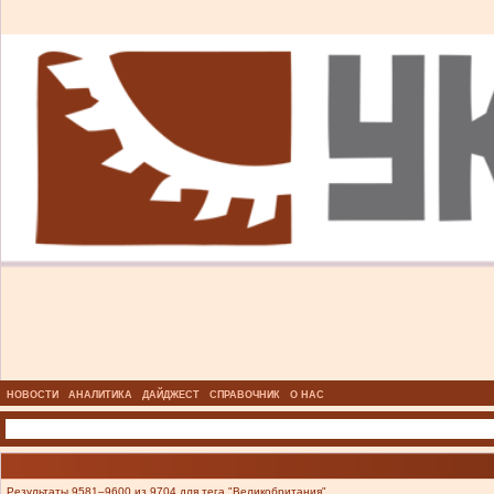
НОВОСТИ
АНАЛИТИКА
ДАЙДЖЕСТ
СПРАВОЧНИК
О НАС
Результаты 9581–9600 из 9704 для тега "Великобритания".