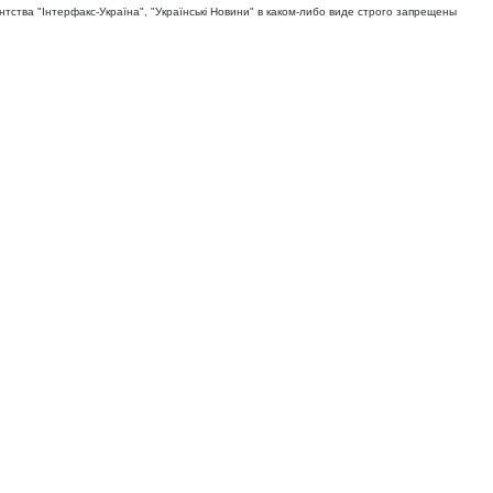
тва "Iнтерфакс-Україна", "Українськi Новини" в каком-либо виде строго запрещены