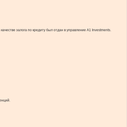
ачестве залога по кредиту был отдан в управление А1 Investments.
енций.