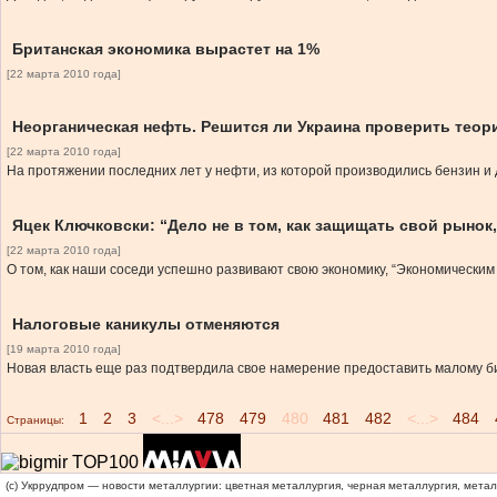
Британская экономика вырастет на 1%
[22 марта 2010 года]
Неорганическая нефть. Решится ли Украина проверить теор
[22 марта 2010 года]
На протяжении последних лет у нефти, из которой производились бензин и 
Яцек Ключковски: “Дело не в том, как защищать свой рынок
[22 марта 2010 года]
О том, как наши соседи успешно развивают свою экономику, “Экономическим
Налоговые каникулы отменяются
[19 марта 2010 года]
Новая власть еще раз подтвердила свое намерение предоставить малому би
1
2
3
<...>
478
479
480
481
482
<...>
484
Страницы:
(c) Укррудпром — новости металлургии: цветная металлургия, черная металлургия, мета