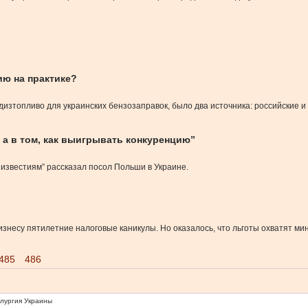
ию на практике?
дизтопливо для украинских бензозаправок, было два источника: российские 
, а в том, как выигрывать конкуренцию”
 известиям” рассказал посол Польши в Украине.
знесу пятилетние налоговые каникулы. Но оказалось, что льготы охватят ми
485
486
ллургия Украины