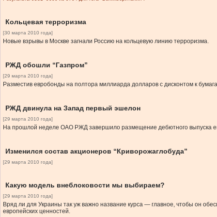
Кольцевая терроризма
[30 марта 2010 года]
Новые взрывы в Москве загнали Россию на кольцевую линию терроризма.
РЖД обошли “Газпром”
[29 марта 2010 года]
Разместив евробонды на полтора миллиарда долларов с дисконтом к бумага
РЖД двинула на Запад первый эшелон
[29 марта 2010 года]
На прошлой неделе ОАО РЖД завершило размещение дебютного выпуска ев
Изменился состав акционеров “Криворожаглобуда”
[29 марта 2010 года]
Какую модель внеблоковости мы выбираем?
[29 марта 2010 года]
Вряд ли для Украины так уж важно название курса — главное, чтобы он об
европейских ценностей.