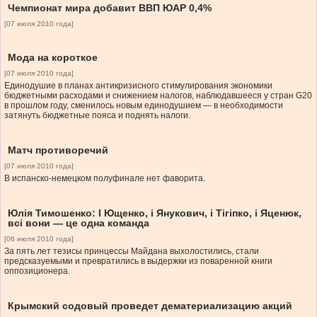
Чемпионат мира добавит ВВП ЮАР 0,4%
[07 июля 2010 года]
Мода на короткое
[07 июля 2010 года]
Единодушие в планах антикризисного стимулирования экономики
бюджетными расходами и снижением налогов, наблюдавшееся у стран G20
в прошлом году, сменилось новым единодушием — в необходимости
затянуть бюджетные пояса и поднять налоги.
Матч противоречий
[07 июля 2010 года]
В испанско-немецком полуфинале нет фаворита.
Юлія Тимошенко: І Ющенко, і Янукович, і Тігіпко, і Яценюк,
всі вони — це одна команда
[06 июля 2010 года]
За пять лет тезисы принцессы Майдана выхолостились, стали
предсказуемыми и превратились в выдержки из поваренной книги
оппозиционера.
Крымский содовый проведет дематериализацию акций