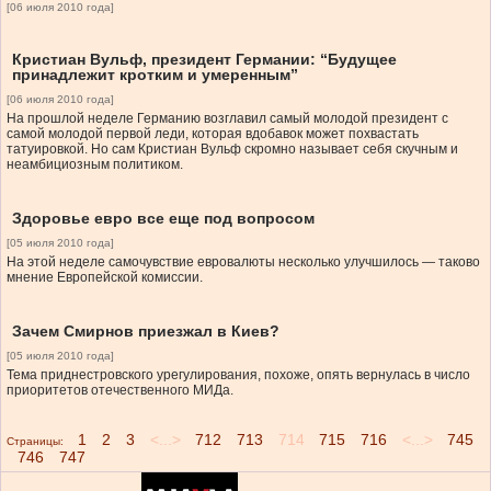
[06 июля 2010 года]
Кристиан Вульф, президент Германии: “Будущее
принадлежит кротким и умеренным”
[06 июля 2010 года]
На прошлой неделе Германию возглавил самый молодой президент с
самой молодой первой леди, которая вдобавок может похвастать
татуировкой. Но сам Кристиан Вульф скромно называет себя скучным и
неамбициозным политиком.
Здоровье евро все еще под вопросом
[05 июля 2010 года]
На этой неделе самочувствие евровалюты несколько улучшилось — таково
мнение Европейской комиссии.
Зачем Смирнов приезжал в Киев?
[05 июля 2010 года]
Тема приднестровского урегулирования, похоже, опять вернулась в число
приоритетов отечественного МИДа.
1
2
3
<...>
712
713
714
715
716
<...>
745
Страницы:
746
747