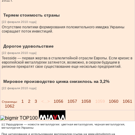
2011 г.
Теряем стоимость страны
[22 февраля 2010 года]
Отсутствие политики формирования положительного имиджа Украины
сокращает поток инвестиций.
Дорогое удовольствие
[22 февраля 2010 года]
Teesside — первая жертва в сталелитейной отрасли Европы. Если кризис в
европейской металлургии затянется, возможно, в скором будущем в
регионе прекратят свое существование еще несколько предприятий.
Мировое производство цинка снизилось на 3,2%
[22 февраля 2010 года]
1
2
3
<...>
1056
1057
1058
1059
1060
1061
Страницы:
1062
(c) Укррудпром — новости металлургии: цветная металлургия, черная металлургия,
металлургия Украины
При цитировании и использовании материалов ссылка на
www.ukrrudprom.ua