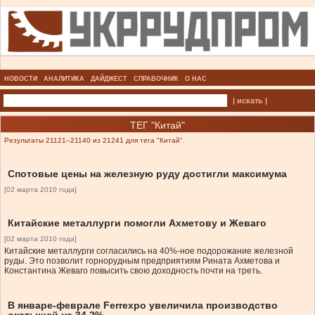
НОВОСТИ
АНАЛИТИКА
ДАЙДЖЕСТ
СПРАВОЧНИК
О НАС
| искать |
ТЕГ "Китай"
Результаты 21121–21140 из 21241 для тега "Китай".
Спотовые цены на железную руду достигли максимума
[02 марта 2010 года]
Китайские металлурги помогли Ахметову и Жеваго
[02 марта 2010 года]
Китайские металлурги согласились на 40%-ное подорожание железной
руды. Это позволит горнорудным предприятиям Рината Ахметова и
Константина Жеваго повысить свою доходность почти на треть.
В январе-феврале Ferrexpo увеличила производство