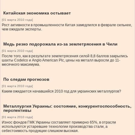
Китайская экономика остывает
[01 марта 2010 года]
Рост активности в промышленности Китая замедлился в феврале сильнее,
чем ожидали эксперты.
Медь резко подорожала из-за землетрясения в Чили
[01 марта 2010 года]
После того, как в результате землетрясения силой 8,8 баллов закрылись
шахты Codelco и Anglo American Plc, цены на металл выросли до 11-
месячного максимума.
По следам прогнозов
[01 марта 2010 года]
Каким ожидается начавшийся 2010 год для украинских металлургов?
Металлургия Украины: состояние, конкурентоспособность,
перспективы
[01 марта 2010 года]
Износ фондов ГМК Украины составляет примерно 65%, в отрасли
используются устаревшие технологии производства стали, а
себестоимость продукции слишком высокая.