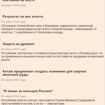
окатышей на 34,2%
[02 марта 2010 года]
Результат на вес золота
[02 марта 2010 года]
XXI зимние Олимпийские игры в Ванкувере завершились уверенной
победой в общем медальном зачете сборной Канады, завоевавшей 14
золотых, 7 серебряных и 5 бронзовых наград.
Защита не дремлет
[01 марта 2010 года]
Российские экспортеры потеряли в прошлом году около 2,04 млрд долл. из-
за применения ограничительных мер на поставки их продукции на внешний
рынок.
Китаю предлагают создать компанию для закупок
железной руды
[01 марта 2010 года]
“Я лично за сильную Россию”
[01 марта 2010 года]
Российские власти считают президента Грузии Михаила Саакашвили
преступником и изгоем, а он их — оккупантами.