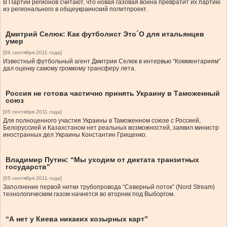
В Партии регионов считают, что новая газовая война превратит их партию
из регионального в общеукраинский политпроект.
Дмитрий Селюк: Как футболист Это´О для итальянцев
умер
[06 сентября 2011 года]
Известный футбольный агент Дмитрии Селюк в интервью “Комментариям”
дал оценку самому громкому трансферу лета.
Россия не готова частично принять Украину в Таможенный
союз
[05 сентября 2011 года]
Для полноценного участия Украины в Таможенном союзе с Россией,
Белоруссией и Казахстаном нет реальных возможностей, заявил министр
иностранных дел Украины Константин Грищенко.
Владимир Путин: “Мы уходим от диктата транзитных
государств”
[05 сентября 2011 года]
Заполнение первой нитки трубопровода “Северный поток” (Nord Stream)
технологическим газом начнется во вторник под Выборгом.
“А нет у Киева никаких козырных карт”