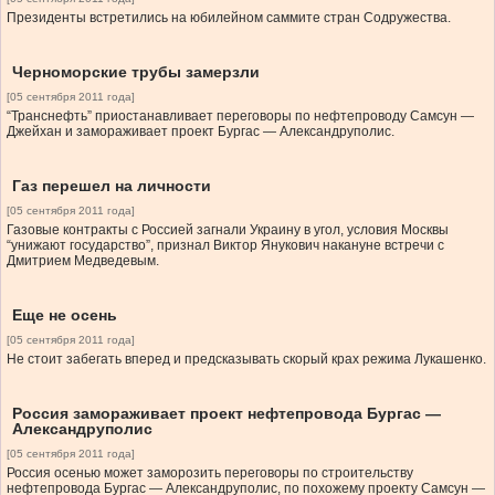
Президенты встретились на юбилейном саммите стран Содружества.
Черноморские трубы замерзли
[05 сентября 2011 года]
“Транснефть” приостанавливает переговоры по нефтепроводу Самсун —
Джейхан и замораживает проект Бургас — Александруполис.
Газ перешел на личности
[05 сентября 2011 года]
Газовые контракты с Россией загнали Украину в угол, условия Москвы
“унижают государство”, признал Виктор Янукович накануне встречи с
Дмитрием Медведевым.
Еще не осень
[05 сентября 2011 года]
Не стоит забегать вперед и предсказывать скорый крах режима Лукашенко.
Россия замораживает проект нефтепровода Бургас —
Александруполис
[05 сентября 2011 года]
Россия осенью может заморозить переговоры по строительству
нефтепровода Бургас — Александруполис, по похожему проекту Самсун —