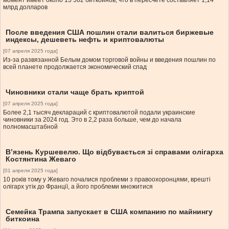
момент имеет около 13 562 биткоинов, что в пересчете составляет 1,14
млрд долларов
После введения США пошлин стали валиться биржевые
индексы, дешеветь нефть и криптовалюты
[07 апреля 2025 года]
Из-за развязанной Белым домом торговой войны и введения пошлин по
всей планете продолжается экономический спад
Чиновники стали чаще брать криптой
[07 апреля 2025 года]
Более 2,1 тысяч деклараций с криптовалютой подали украинские
чиновники за 2024 год. Это в 2,2 раза больше, чем до начала
полномасштабной
В’язень Куршевелю. Що відбувається зі справами олігарха
Костянтина Жеваго
[01 апреля 2025 года]
10 років тому у Жеваго почалися проблеми з правоохоронцями, врешті
олігарх утік до Франції, а його проблеми множитися
Семейка Трампа запускает в США компанию по майнингу
биткоина