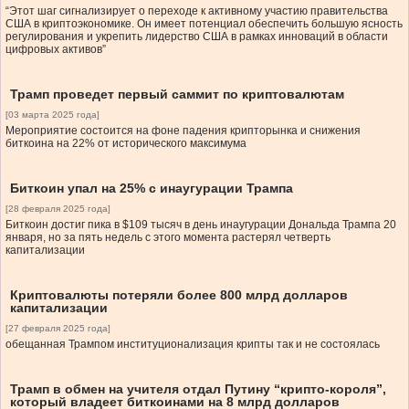
“Этот шаг сигнализирует о переходе к активному участию правительства
США в криптоэкономике. Он имеет потенциал обеспечить большую ясность
регулирования и укрепить лидерство США в рамках инноваций в области
цифровых активов”
Трамп проведет первый саммит по криптовалютам
[03 марта 2025 года]
Мероприятие состоится на фоне падения крипторынка и снижения
биткоина на 22% от исторического максимума
Биткоин упал на 25% с инаугурации Трампа
[28 февраля 2025 года]
Биткоин достиг пика в $109 тысяч в день инаугурации Дональда Трампа 20
января, но за пять недель с этого момента растерял четверть
капитализации
Криптовалюты потеряли более 800 млрд долларов
капитализации
[27 февраля 2025 года]
обещанная Трампом институционализация крипты так и не состоялась
Трамп в обмен на учителя отдал Путину “крипто-короля”,
который владеет биткоинами на 8 млрд долларов