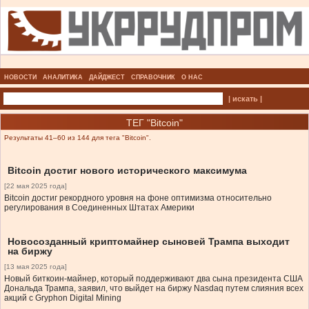
НОВОСТИ
АНАЛИТИКА
ДАЙДЖЕСТ
СПРАВОЧНИК
О НАС
| искать |
ТЕГ "Bitcoin"
Результаты 41–60 из 144 для тега "Bitcoin".
Bitcoin достиг нового исторического максимума
[22 мая 2025 года]
Bitcoin достиг рекордного уровня на фоне оптимизма относительно
регулирования в Соединенных Штатах Америки
Новосозданный криптомайнер сыновей Трампа выходит
на биржу
[13 мая 2025 года]
Новый биткоин-майнер, который поддерживают два сына президента США
Дональда Трампа, заявил, что выйдет на биржу Nasdaq путем слияния всех
акций с Gryphon Digital Mining