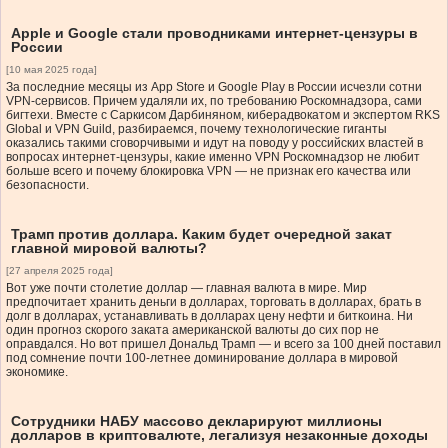
Apple и Google стали проводниками интернет-цензуры в
России
[10 мая 2025 года]
За последние месяцы из App Store и Google Play в России исчезли сотни
VPN-сервисов. Причем удаляли их, по требованию Роскомнадзора, сами
бигтехи. Вместе с Саркисом Дарбиняном, киберадвокатом и экспертом RKS
Global и VPN Guild, разбираемся, почему технологические гиганты
оказались такими сговорчивыми и идут на поводу у российских властей в
вопросах интернет-цензуры, какие именно VPN Роскомнадзор не любит
больше всего и почему блокировка VPN — не признак его качества или
безопасности.
Трамп против доллара. Каким будет очередной закат
главной мировой валюты?
[27 апреля 2025 года]
Вот уже почти столетие доллар — главная валюта в мире. Мир
предпочитает хранить деньги в долларах, торговать в долларах, брать в
долг в долларах, устанавливать в долларах цену нефти и биткоина. Ни
один прогноз скорого заката американской валюты до сих пор не
оправдался. Но вот пришел Дональд Трамп — и всего за 100 дней поставил
под сомнение почти 100-летнее доминирование доллара в мировой
экономике.
Сотрудники НАБУ массово декларируют миллионы
долларов в криптовалюте, легализуя незаконные доходы