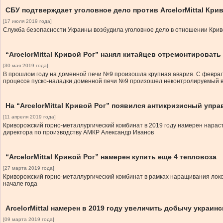
СБУ подтверждает уголовное дело против ArcelorMittal Крив
[17 июля 2019 года]
Служба безопасности Украины возбудила уголовное дело в отношении Кривор
“ArcelorMittal Кривой Рог” нанял китайцев отремонтирова
[30 мая 2019 года]
В прошлом году на доменной печи №9 произошла крупная авария. С февраля 
процессе пуско-наладки доменной печи №9 произошел неконтролируемый выб
На “ArcelorMittal Кривой Рог” появился антикризисный уп
[11 апреля 2019 года]
Криворожский горно-металлургический комбинат в 2019 году намерен нараст
директора по производству АМКР Александр Иванов
“ArcelorMittal Кривой Рог” намерен купить еще 4 тепловоза
[27 марта 2019 года]
Криворожский горно-металлургический комбинат в рамках наращивания локо
начале года
ArcelorMittal намерен в 2019 году увеличить добычу украин
[09 марта 2019 года]