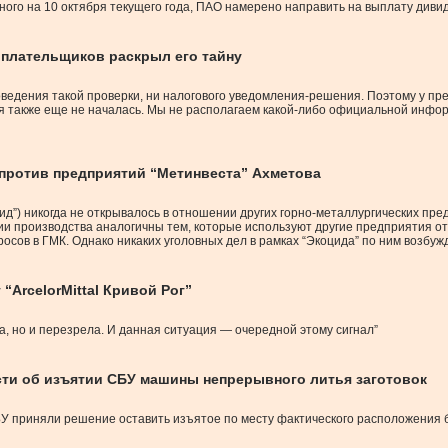
ого на 10 октября текущего года, ПАО намерено направить на выплату дивид
гоплательщиков раскрыл его тайну
оведения такой проверки, ни налогового уведомления-решения. Поэтому у п
 также еще не началась. Мы не располагаем какой-либо официальной инфор
а против предприятий “Метинвеста” Ахметова
ид”) никогда не открывалось в отношении других горно-металлургических пре
ии производства аналогичны тем, которые используют другие предприятия отр
ов в ГМК. Однако никаких уголовных дел в рамках “Экоцида” по ним возбуж
ArcelorMittal Кривой Рог”
, но и перезрела. И данная ситуация — очередной этому сигнал”
ости об изъятии СБУ машины непрерывного литья заготовок
СБУ приняли решение оставить изъятое по месту фактического расположения