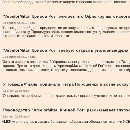
Согласно обнародованной повестке общего собрания акционеров, назначенн
“ArcelorMittal Кривой Рог” считает, что Офис крупных нало
[05 сентября 2019 года]
“На сегодняшний день предприятие не получило ни акта по результатам пр
пояснения к акту. Процедура обжалования налогового уведомления-решения
штрафных санкциях по итогам проверки”
“ArcelorMittal Кривой Рог” требует открыть уголовные дел
[04 сентября 2019 года]
“За всю историю независимой Украины такое уголовное производство (“Экоц
городах. При этом деятельность “АрселорМиттал Кривой Рог” и его технолог
законодательными нормами, которые установлены для промышленных выброс
У Томаша Фиалы обвинили Петра Порошенко в возне вокруг “
[22 июля 2019 года]
“Очевидно, что реформа правоохранительных органов уже не только назрела
Руководство “ArcelorMittal Кривой Рог” рассказывает глуп
[22 июля 2019 года]
АМКР уточняет, что в связи с большими габаритами объекта сотрудники У