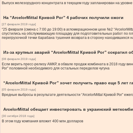
Выпуск железорудного концентрата в текущем году запланирован на уровне 
На “ArcelorMittal Кривой Рог” 4 рабочих получили ожоги
[27 февраля 2019 года]
“25 февраля (смена с 7:00 до 19:00) в агломерационном цехе №2 “ArcelorMi
спустились на обслуживающую площадку для подготовительных работ по пл
перегрузочной течки барабана тушения возврата в сторону находившихся на
Из-за крупных аварий “ArcelorMittal Кривой Рог” сократил
[08 февраля 2019 года]
Если верить пресс-релизу АМКР, в обвале продаж комбината в 2018 году вино
Рог” половиной необходимого для остальных переделов чугуна
“ArcelorMittal Кривой Рог” хочет получить право еще 5 лет 
[05 февраля 2019 года]
Вредные выбросы в результате деятельности “ArcelorMittal Кривой Рог” еже
ArcelorMittal обещает инвестировать в украинский меткомб
[30 октября 2018 года]
В этом году компания вложит 400 млн долларов