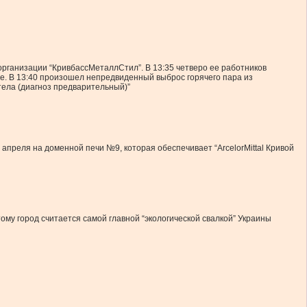
 организации “КривбассМеталлСтил”. В 13:35 четверо ее работников
е. В 13:40 произошел непредвиденный выброс горячего пара из
тела (диагноз предварительный)”
9 апреля на доменной печи №9, которая обеспечивает “ArcelorMittal Кривой
тому город считается самой главной “экологической свалкой” Украины