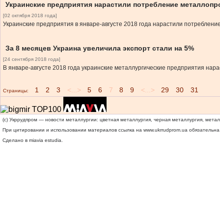
Украинские предприятия нарастили потребление металлопро
[02 октября 2018 года]
Украинские предприятия в январе-августе 2018 года нарастили потребление
За 8 месяцев Украина увеличила экспорт стали на 5%
[24 сентября 2018 года]
В январе-августе 2018 года украинские металлургические предприятия нара
1
2
3
<...>
5
6
7
8
9
<...>
29
30
31
Страницы:
(c) Укррудпром — новости металлургии: цветная металлургия, черная металлургия, мета
При цитировании и использовании материалов ссылка на
www.ukrrudprom.ua
обязательна.
Сделано в miavia estudia.