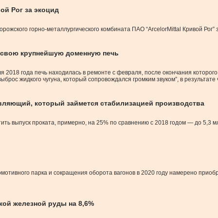
ой Рог за экоцид
ожского горно-металлургического комбината ПАО “ArcelorMittal Кривой Рог”
ть свою крупнейшую доменную печь
2018 года печь находилась в ремонте с февраля, после окончания которого 2
рос жидкого чугуна, который сопровождался громким звуком”, в результате 
равляющий, который займется стабилизацией производства
ить выпуск проката, примерно, на 25% по сравнению с 2018 годом — до 5,3 
мотивного парка и сокращения оборота вагонов в 2020 году намерено приоб
ской железной руды на 8,6%