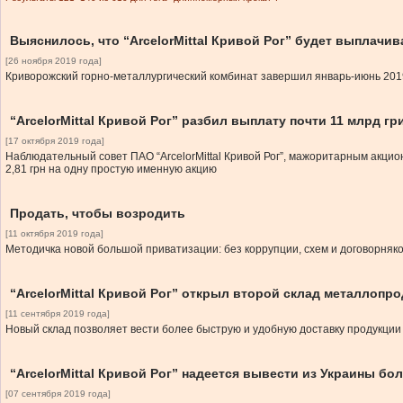
Выяснилось, что “ArcelorMittal Кривой Рог” будет выплач
[26 ноября 2019 года]
Криворожский горно-металлургический комбинат завершил январь-июнь 2019
“ArcelorMittal Кривой Рог” разбил выплату почти 11 млрд г
[17 октября 2019 года]
Наблюдательный совет ПАО “ArcelorMittal Кривой Рог”, мажоритарным акцио
2,81 грн на одну простую именную акцию
Продать, чтобы возродить
[11 октября 2019 года]
Методичка новой большой приватизации: без коррупции, схем и договорняко
“ArcelorMittal Кривой Рог” открыл второй склад металлопр
[11 сентября 2019 года]
Новый склад позволяет вести более быструю и удобную доставку продукции
“ArcelorMittal Кривой Рог” надеется вывести из Украины бол
[07 сентября 2019 года]