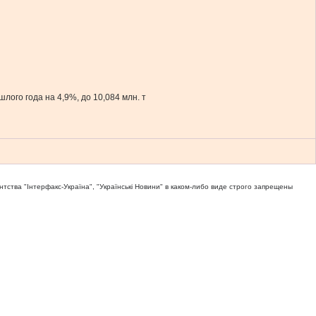
ого года на 4,9%, до 10,084 млн. т
тва "Iнтерфакс-Україна", "Українськi Новини" в каком-либо виде строго запрещены