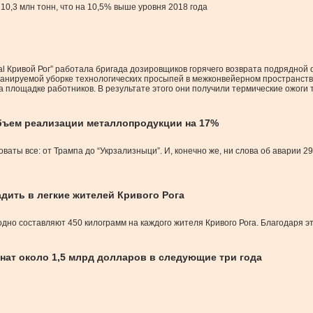
10,3 млн тонн, что на 10,5% выше уровня 2018 года
ttal Кривой Рог” работала бригада дозировщиков горячего возврата подрядной
анируемой уборке технологических просыпей в межконвейерном пространств
 площадке работников. В результате этого они получили термические ожоги 
 объем реализации металлопродукции на 17%
ваты все: от Трампа до “Укрзализныци”. И, конечно же, ни слова об аварии 2
гадить в легкие жителей Кривого Рога
годно составляют 450 килограмм на каждого жителя Кривого Рога. Благодаря э
инат около 1,5 млрд долларов в следующие три года