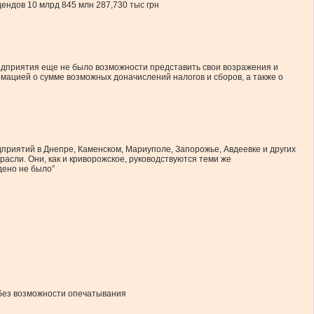
ендов 10 млрд 845 млн 287,730 тыс грн
редприятия еще не было возможности представить свои возражения и
мацией о сумме возможных доначислений налогов и сборов, а также о
дприятий в Днепре, Каменском, Мариуполе, Запорожье, Авдеевке и других
асли. Они, как и криворожское, руководствуются теми же
дено не было”
 без возможности опечатывания