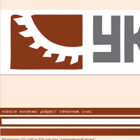
НОВОСТИ
АНАЛИТИКА
ДАЙДЖЕСТ
СПРАВОЧНИК
О НАС
Результаты 121–140 из 610 для тега "длинномерный прокат".