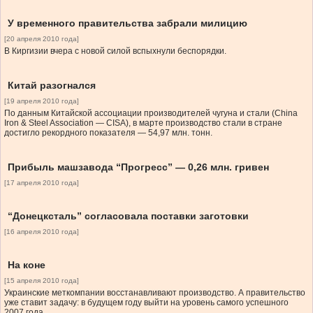
У временного правительства забрали милицию
[20 апреля 2010 года]
В Киргизии вчера с новой силой вспыхнули беспорядки.
Китай разогнался
[19 апреля 2010 года]
По данным Китайской ассоциации производителей чугуна и стали (China
Iron & Steel Association — CISA), в марте производство стали в стране
достигло рекордного показателя — 54,97 млн. тонн.
Прибыль машзавода “Прогресс” — 0,26 млн. гривен
[17 апреля 2010 года]
“Донецксталь” согласовала поставки заготовки
[16 апреля 2010 года]
На коне
[15 апреля 2010 года]
Украинские меткомпании восстанавливают производство. А правительство
уже ставит задачу: в будущем году выйти на уровень самого успешного
2007 года.