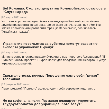
Бе! Команда. Сколько депутатов Коломойского осталось в
“Слуге народа
[06 марта 2021 года]
Чи стане жорстка посадка літака з менеджером Коломойського кінцем
дружби президента та олігарха, що це може означати для них обох і чи
зможе Коломойський розвалити фракцію Зеленського, розбиралась
“Українська правда”.
Украинские посольства за рубежом помогут развитию
экспорта украинских IT-услуг
[05 марта 2021 года]
Министерство иностранных дел Украины в партнерстве с Ассоциацией “IT
Ukraine” начали проект “IT Export Boost” для продвижения экспорта IT-услуг
украинских компаний.
Скрытая угроза: почему Порошенко сам у себя “купил”
телеканал
[23 февраля 2021 года]
Перепродажей “Прямого” экс-президент себя серьезно подставил.
Не на кофе, а на поля. Германия планирует упростить
трудоустройство для украинцев. Кого зовут?