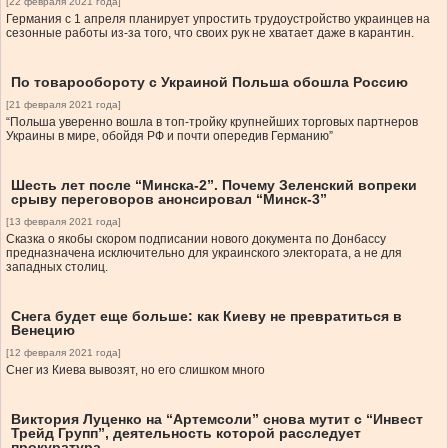
[22 февраля 2021 года]
Германия с 1 апреля планирует упростить трудоустройство украинцев на
сезонные работы из-за того, что своих рук не хватает даже в карантин.
По товарообороту с Украиной Польша обошла Россию
[21 февраля 2021 года]
“Польша уверенно вошла в топ-тройку крупнейших торговых партнеров
Украины в мире, обойдя РФ и почти опередив Германию”
Шесть лет после “Минска-2”. Почему Зеленский вопреки
срыву переговоров анонсировал “Минск-3”
[13 февраля 2021 года]
Сказка о якобы скором подписании нового документа по Донбассу
предназначена исключительно для украинского электората, а не для
западных столиц.
Снега будет еще больше: как Киеву не превратиться в
Венецию
[12 февраля 2021 года]
Снег из Киева вывозят, но его слишком много
Виктория Луценко на “Артемсоли” снова мутит с “Инвест
Трейд Групп”, деятельность которой расследует
прокуратура