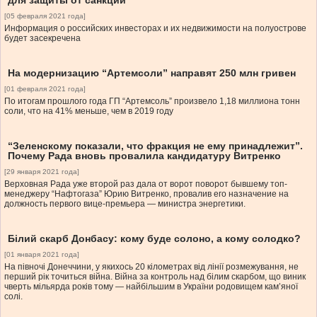
для защиты от санкций
[05 февраля 2021 года]
Информация о российских инвесторах и их недвижимости на полуострове
будет засекречена
На модернизацию “Артемсоли” направят 250 млн гривен
[01 февраля 2021 года]
По итогам прошлого года ГП “Артемсоль” произвело 1,18 миллиона тонн
соли, что на 41% меньше, чем в 2019 году
“Зеленскому показали, что фракция не ему принадлежит”.
Почему Рада вновь провалила кандидатуру Витренко
[29 января 2021 года]
Верховная Рада уже второй раз дала от ворот поворот бывшему топ-
менеджеру “Нафтогаза” Юрию Витренко, провалив его назначение на
должность первого вице-премьера — министра энергетики.
Білий скарб Донбасу: кому буде солоно, а кому солодко?
[01 января 2021 года]
На півночі Донеччини, у якихось 20 кілометрах від лінії розмежування, не
перший рік точиться війна. Війна за контроль над білим скарбом, що виник
чверть мільярда років тому — найбільшим в України родовищем кам’яної
солі.