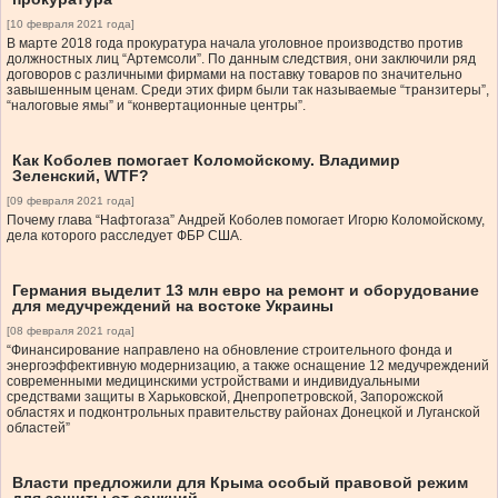
[10 февраля 2021 года]
В марте 2018 года прокуратура начала уголовное производство против
должностных лиц “Артемсоли”. По данным следствия, они заключили ряд
договоров с различными фирмами на поставку товаров по значительно
завышенным ценам. Среди этих фирм были так называемые “транзитеры”,
“налоговые ямы” и “конвертационные центры”.
Как Коболев помогает Коломойскому. Владимир
Зеленский, WTF?
[09 февраля 2021 года]
Почему глава “Нафтогаза” Андрей Коболев помогает Игорю Коломойскому,
дела которого расследует ФБР США.
Германия выделит 13 млн евро на ремонт и оборудование
для медучреждений на востоке Украины
[08 февраля 2021 года]
“Финансирование направлено на обновление строительного фонда и
энергоэффективную модернизацию, а также оснащение 12 медучреждений
современными медицинскими устройствами и индивидуальными
средствами защиты в Харьковской, Днепропетровской, Запорожской
областях и подконтрольных правительству районах Донецкой и Луганской
областей”
Власти предложили для Крыма особый правовой режим