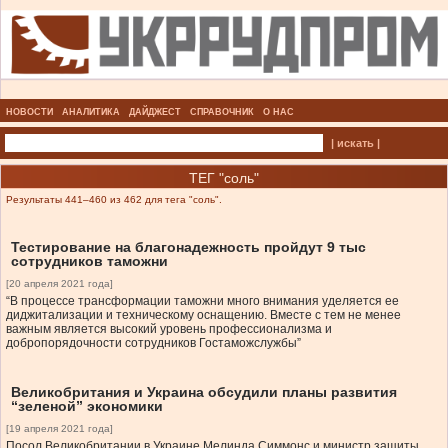
НОВОСТИ
АНАЛИТИКА
ДАЙДЖЕСТ
СПРАВОЧНИК
О НАС
| искать |
ТЕГ "соль"
Результаты 441–460 из 462 для тега "соль".
Тестирование на благонадежность пройдут 9 тыс
сотрудников таможни
[20 апреля 2021 года]
“В процессе трансформации таможни много внимания уделяется ее
диджитализации и техническому оснащению. Вместе с тем не менее
важным является высокий уровень профессионализма и
добропорядочности сотрудников Гостаможслужбы”
Великобритания и Украина обсудили планы развития
“зеленой” экономики
[19 апреля 2021 года]
Посол Великобритании в Украине Мелинда Симмонс и министр защиты