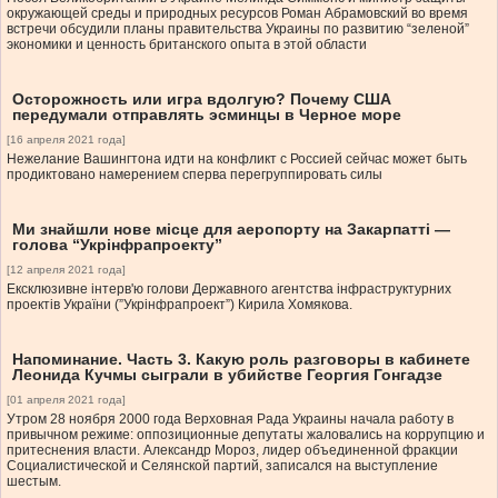
окружающей среды и природных ресурсов Роман Абрамовский во время
встречи обсудили планы правительства Украины по развитию “зеленой”
экономики и ценность британского опыта в этой области
Осторожность или игра вдолгую? Почему США
передумали отправлять эсминцы в Черное море
[16 апреля 2021 года]
Нежелание Вашингтона идти на конфликт с Россией сейчас может быть
продиктовано намерением сперва перегруппировать силы
Ми знайшли нове місце для аеропорту на Закарпатті —
голова “Укрінфрапроекту”
[12 апреля 2021 года]
Ексклюзивне інтерв'ю голови Державного агентства інфраструктурних
проектів України (”Укрінфрапроект”) Кирила Хомякова.
Напоминание. Часть 3. Какую роль разговоры в кабинете
Леонида Кучмы сыграли в убийстве Георгия Гонгадзе
[01 апреля 2021 года]
Утром 28 ноября 2000 года Верховная Рада Украины начала работу в
привычном режиме: оппозиционные депутаты жаловались на коррупцию и
притеснения власти. Александр Мороз, лидер объединенной фракции
Социалистической и Селянской партий, записался на выступление
шестым.