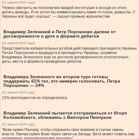
[11 апреля 2019 года]
“Нужно смотреть на полномочия каждой институции и исходя из этого
делать выводы. Я не хотел бы комментировать какие-то слухи, домыслы. У
Украины всё будет хорошо”, — сказал премьер журналистам
Владимир Зеленский и Петр Порошенко далеки от
договоренности о дате и формате дебатов
[11 апреля 2019 года]
Представители избирательных штабов действующего президента Украины
Петра Порошенко и кандидата в президенты Украины, шоумена
Владимира Зеленского еще не достигли договоренности относительно
даты, места и формата проведения дебатов
Владимира Зеленского во втором туре готовы
поддержать 61% тех, кто намерен голосовать, Петра
Порошенко — 24%
[11 апреля 2019 года]
15% респондентов не определились
Владимир Зеленский пытается отстраиваться от Игоря
Коломойского, сближаясь с Виктором Пинчуком
[11 апреля 2019 года]
“Вова нужен Пинчуку, чтобы сохранить свое влияние в случае смены
власти. Пинчук нужен Вове через связи на Западе. Витя может помочь ему
налаживать дипломатические контакты”