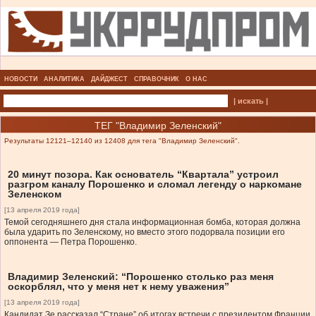
НОВОСТИ
АНАЛИТИКА
ДАЙДЖЕСТ
СПРАВОЧНИК
О НАС
| искать |
ТЕГ "Владимир Зеленский"
Результаты 12121–12140 из 12408 для тега "Владимир Зеленский".
20 минут позора. Как основатель “Квартала” устроил
разгром каналу Порошенко и сломал легенду о наркомане
Зеленском
[13 апреля 2019 года]
Темой сегодняшнего дня стала информационная бомба, которая должна
была ударить по Зеленскому, но вместо этого подорвала позиции его
оппонента — Петра Порошенко.
Владимир Зеленский: “Порошенко столько раз меня
оскорблял, что у меня нет к нему уважения”
[13 апреля 2019 года]
Кандидат Зе рассказал “Стране” об итогах встречи с президентом Франции