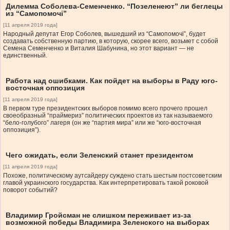
Дилемма Соболева-Семенченко. “Позеленеют” ли беглецы
из “Самопомочі”
[11 апреля 2019 года]
Народный депутат Егор Соболев, вышедший из “Самопомочі”, будет
создавать собственную партию, в которую, скорее всего, возьмет с собой
Семена Семенченко и Виталия Шабунина, но этот вариант — не
единственный.
Работа над ошибками. Как пойдет на выборы в Раду юго-
восточная оппозиция
[11 апреля 2019 года]
В первом туре президентских выборов помимо всего прочего прошел
своеобразный “праймериз” политических проектов из так называемого
“бело-голубого” лагеря (он же “партия мира” или же “юго-восточная
оппозиция”).
Чего ожидать, если Зеленский станет президентом
[11 апреля 2019 года]
Похоже, политическому аутсайдеру суждено стать шестым постсоветским
главой украинского государства. Как интерпретировать такой роковой
поворот событий?
Владимир Гройсман не слишком переживает из-за
возможной победы Владимира Зеленского на выборах